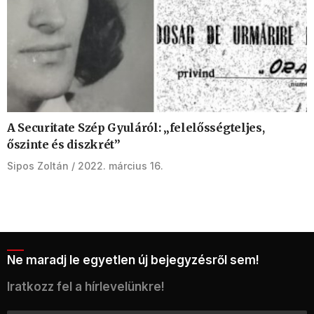
A Securitate Szép Gyuláról: „felelősségteljes,
őszinte és diszkrét”
Sipos Zoltán
2022. március 16.
Ne maradj le egyetlen új bejegyzésről sem!
Iratkozz fel a hírlevelünkre!