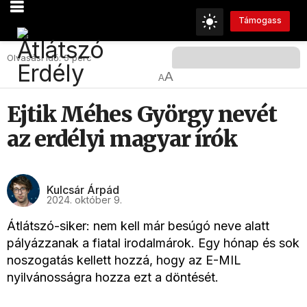
Támogass
Olvasási Idő: 5 perc
A
A
Ejtik Méhes György nevét
az erdélyi magyar írók
Kulcsár Árpád
2024. október 9.
Átlátszó-siker: nem kell már besúgó neve alatt
pályázzanak a fiatal irodalmárok. Egy hónap és sok
noszogatás kellett hozzá, hogy az E-MIL
nyilvánosságra hozza ezt a döntését.