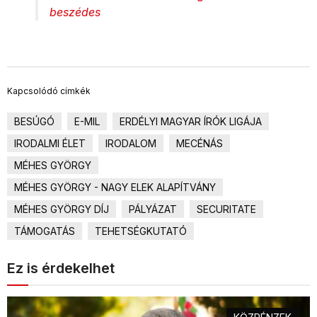
beszédes
Kapcsolódó címkék
BESÚGÓ
E-MIL
ERDÉLYI MAGYAR ÍRÓK LIGÁJA
IRODALMI ÉLET
IRODALOM
MECÉNÁS
MÉHES GYÖRGY
MÉHES GYÖRGY - NAGY ELEK ALAPÍTVÁNY
MÉHES GYÖRGY DÍJ
PÁLYÁZAT
SECURITATE
TÁMOGATÁS
TEHETSÉGKUTATÓ
Ez is érdekelhet