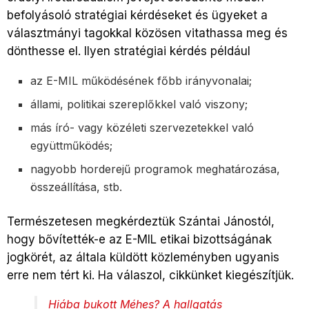
befolyásoló stratégiai kérdéseket és ügyeket a
választmányi tagokkal közösen vitathassa meg és
dönthesse el. Ilyen stratégiai kérdés például
az E-MIL működésének főbb irányvonalai;
állami, politikai szereplőkkel való viszony;
más író- vagy közéleti szervezetekkel való
együttműködés;
nagyobb horderejű programok meghatározása,
összeállítása, stb.
Természetesen megkérdeztük Szántai Jánostól,
hogy bővítették-e az E-MIL etikai bizottságának
jogkörét, az általa küldött közleményben ugyanis
erre nem tért ki. Ha válaszol, cikkünket kiegészítjük.
Hiába bukott Méhes? A hallgatás