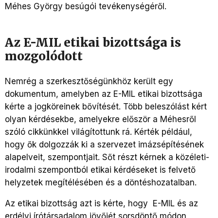
Méhes György besúgói tevékenységéről.
Az E-MIL etikai bizottsága is
mozgolódott
Nemrég a szerkesztőségünkhöz került egy
dokumentum, amelyben az E-MIL etikai bizottsága
kérte a jogköreinek bővítését. Több beleszólást kért
olyan kérdésekbe, amelyekre először a Méhesről
szóló cikkünkkel világítottunk rá. Kérték például,
hogy ők dolgozzák ki a szervezet imázsépítésének
alapelveit, szempontjait. Sőt részt kérnek a közéleti-
irodalmi szempontból etikai kérdéseket is felvető
helyzetek megítélésében és a döntéshozatalban.
Az etikai bizottság azt is kérte, hogy E-MIL és az
erdélyi írótársadalom jövőjét sorsdöntő módon