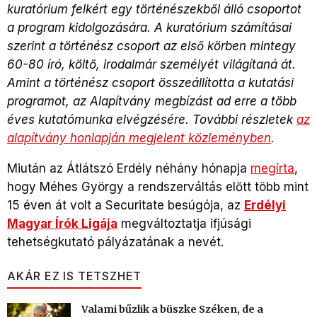
kuratórium felkért egy történészekből álló csoportot
a program kidolgozására. A kuratórium számításai
szerint a történész csoport az első körben mintegy
60-80 író, költő, irodalmár személyét világítaná át.
Amint a történész csoport összeállította a kutatási
programot, az Alapítvány megbízást ad erre a több
éves kutatómunka elvégzésére. További részletek
az
alapítvány honlapján megjelent közleményben
.
Miután az Átlátszó Erdély néhány hónapja
megírta
,
hogy Méhes György a rendszerváltás előtt több mint
15 éven át volt a Securitate besúgója, az
Erdélyi
Magyar Írók Ligája
megváltoztatja ifjúsági
tehetségkutató pályázatának a nevét.
AKÁR EZ IS TETSZHET
Valami bűzlik a büszke Széken, de a