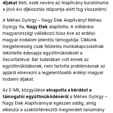
díjakat
illeti, ezek nevére az Alapítvány kuratóriuma
a jövő évi díjkiosztás időpontja előtt fog visszatérni.
A Méhes György – Nagy Elek Alapítványt Méhes
György fia,
Nagy Elek
alapította. A milliárdos
magyarországi vállalkozó húsz éve az erdélyi
magyar irodalom jelentős támogatója. Cikkünk
megjelenéséig csak felületes munkakapcsolatnak
tekintette édesapja együttműködését a
Securitatéval. Bár tudatában volt ennek az
együttműködésnek, nem tartotta problémásnak az
apjáról elnevezni a legjelentősebb erdélyi magyar
irodalmi díjakat.
Az E-MIL közgyűlése
elnapolta a kérdést a
támogatói együttműködéséről
a Méhes György –
Nagy Elek Alapítvánnyal egészen addig, amíg
elkészül a szaktörténésztől megrendelt tanulmány