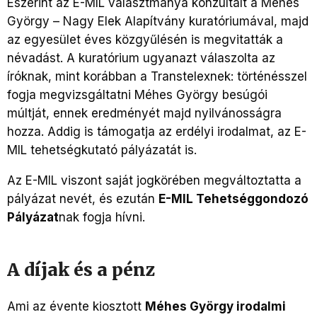
Eszerint az E-MIL választmánya konzultált a Méhes
György – Nagy Elek Alapítvány kuratóriumával, majd
az egyesület éves közgyűlésén is megvitatták a
névadást. A kuratórium ugyanazt válaszolta az
íróknak, mint korábban a Transtelexnek: történésszel
fogja megvizsgáltatni Méhes György besúgói
múltját, ennek eredményét majd nyilvánosságra
hozza. Addig is támogatja az erdélyi irodalmat, az E-
MIL tehetségkutató pályázatát is.
Az E-MIL viszont saját jogkörében megváltoztatta a
pályázat nevét, és ezután
E-MIL Tehetséggondozó
Pályázat
nak fogja hívni.
A díjak és a pénz
Ami az évente kiosztott
Méhes György irodalmi