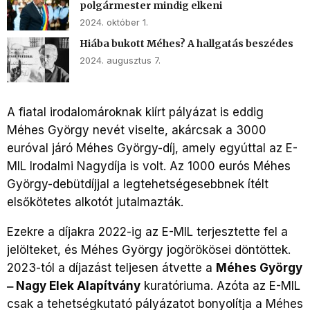
polgármester mindig elkeni
2024. október 1.
Hiába bukott Méhes? A hallgatás beszédes
2024. augusztus 7.
A fiatal irodalomároknak kiírt pályázat is eddig
Méhes György nevét viselte, akárcsak a 3000
euróval járó Méhes György-díj, amely egyúttal az E-
MIL Irodalmi Nagydíja is volt. Az 1000 eurós Méhes
György-debütdíjjal a legtehetségesebbnek ítélt
elsőkötetes alkotót jutalmazták.
Ezekre a díjakra 2022-ig az E-MIL terjesztette fel a
jelölteket, és Méhes György jogörökösei döntöttek.
2023-tól a díjazást teljesen átvette a
Méhes György
‒ Nagy Elek Alapítvány
kuratóriuma. Azóta az E-MIL
csak a tehetségkutató pályázatot bonyolítja a Méhes