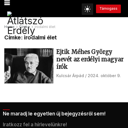
Támogass
Home
Címke
irodalmi élet
Címke:
irodalmi élet
Ejtik Méhes György
nevét az erdélyi magyar
írók
Kulcsár Árpád
2024. október 9.
Ne maradj le egyetlen új bejegyzésről sem!
Iratkozz fel a hírlevelünkre!