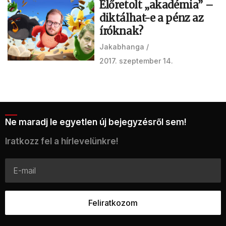
Előretolt „akadémia” –
diktálhat-e a pénz az
íróknak?
Jakabhanga
2017. szeptember 14.
Ne maradj le egyetlen új bejegyzésről sem!
Iratkozz fel a hírlevelünkre!