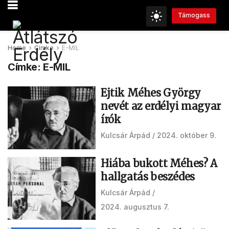
Támogass
Home
Címke
E-MIL
Címke:
E-MIL
Ejtik Méhes György
nevét az erdélyi magyar
írók
Kulcsár Árpád
2024. október 9.
Hiába bukott Méhes? A
hallgatás beszédes
Kulcsár Árpád
2024. augusztus 7.