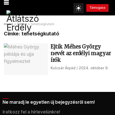
Támogass
Home
Címke
tehetségkutató
Címke:
tehetségkutató
Ejtik Méhes György
nevét az erdélyi magyar
írók
Kulcsár Árpád
2024. október 9.
Ne maradj le egyetlen új bejegyzésről sem!
Iratkozz fel a hírlevelünkre!