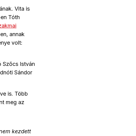
ának. Vita is
ben Tóth
szakmai
ben, annak
énye volt:
ó Szőcs István
adnóti Sándor
ve is. Több
nt meg az
l nem kezdett