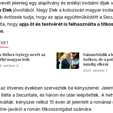
ét jelenleg egy alapítvány és erdélyi irodalmi díjak vis
 Elek
jóvoltából. Nagy Elek a kolozsvári magyar irodal
 évtizede tudja, hogy az apja együttműködött a Secur
dta, hogy
apja őt és testvérét is felhasználta a titk
en
.
ZHET
ik Méhes György nevét az
Valami bűzlik a 
élyi magyar írók
Széken, de a po
mindig elkeni
. október 9.
2024. október 1.
az ötvenes években szervezték be kényszerrel. Jelent
ítélte a Securitate, és három év után leépítették. A h
iválták: kényszer nélkül 15 éven át jelentett a románia
színe-javáról a román titkosszolgálat számára.