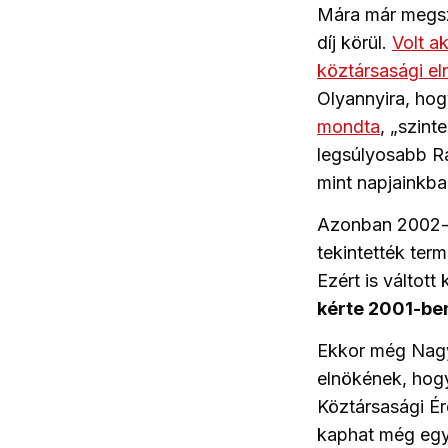
Mára már megszo
díj körül.
Volt a
köztársasági el
Olyannyira, hog
mondta
, „szint
legsúlyosabb Rák
mint napjainkba
Azonban 2002-b
tekintették term
Ezért is váltott
kérte 2001-ben
Ekkor még Nagy
elnökének, hog
Köztársasági Ér
kaphat még egy