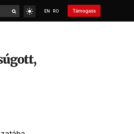
Támogass
EN
RO
úgott,
ózatába