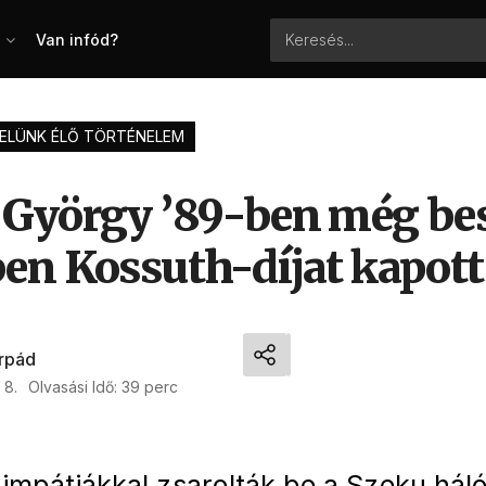
Van infód?
ELÜNK ÉLŐ TÖRTÉNELEM
György ’89-ben még bes
en Kossuth-díjat kapott
Árpád
 8.
Olvasási Idő: 39 perc
zimpátiákkal zsarolták be a Szeku hál