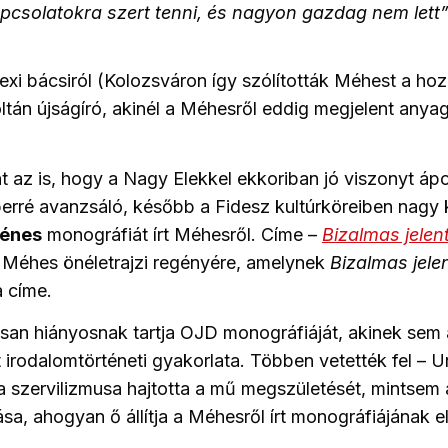
kapcsolatokra szert tenni, és nagyon gazdag nem lett
exi bácsiról (Kolozsváron így szólították Méhest a hoz
ltán újságíró, akinél a Méhesről eddig megjelent anyag
t az is, hogy a Nagy Elekkel ekkoriban jó viszonyt ápo
rré avanzsáló, később a Fidesz kultúrköreiben nagy k
Dénes
monográfiát írt Méhesről. Címe –
Bizalmas jelen
l Méhes önéletrajzi regényére, amelynek
Bizalmas jele
 címe.
san hiányosnak tartja OJD monográfiáját, akinek sem
irodalomtörténeti gyakorlata. Többen vetették fel – Urf
a szervilizmusa hajtotta a mű megszületését, mintsem az
sa, ahogyan ő állítja a Méhesről írt monográfiájának 