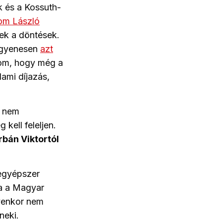
k és a Kossuth-
yom László
tek a döntések.
 egyenesen
azt
ítom, hogy még a
lami díjazás,
, nem
 kell feleljen.
bán Viktortól
egyépszer
a a Magyar
lyenkor nem
neki.