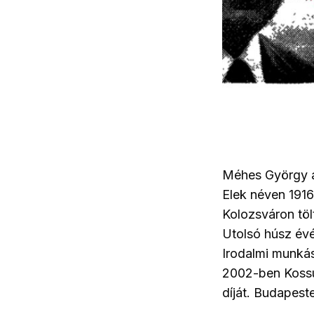
Méhes György a
Elek néven 1916
Kolozsváron töl
Utolsó húsz évé
Irodalmi munká
2002-ben Kossu
díját. Budapest