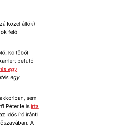
”
zá közel állók)
ok felől
ló, költőből
arriert befutó
tés egy
ntés egy
 akkoriban, sem
i Péter le is
írta
 idős író iránti
előszavában. A