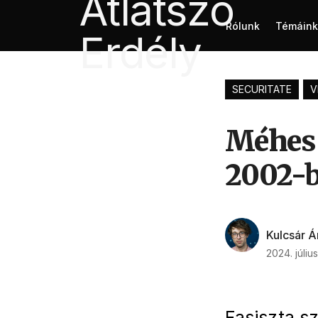
Rólunk
Témáink
SECURITATE
V
Méhes 
2002-b
Kulcsár 
2024. július
Fasiszta s