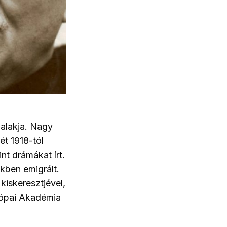
alakja. Nagy
ét 1918-tól
nt drámákat írt.
kben emigrált.
iskeresztjével,
rópai Akadémia