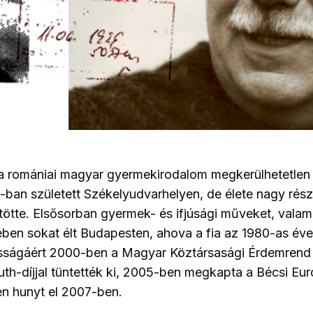
 romániai magyar gyermekirodalom megkerülhetetlen 
-ban született Székelyudvarhelyen, de élete nagy rész
tötte. Elsősorban gyermek- és ifjúsági műveket, valami
ben sokat élt Budapesten, ahova a fia az 1980-as éve
sságáért 2000-ben a Magyar Köztársasági Érdemrend k
th-díjjal tüntették ki, 2005-ben megkapta a Bécsi Eu
en hunyt el 2007-ben.