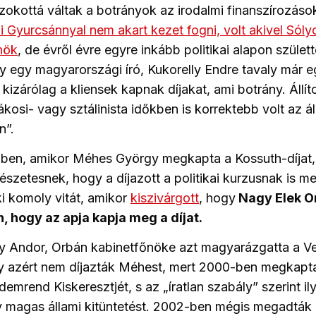
kottá váltak a botrányok az irodalmi finanszírozáso
ki Gyurcsánnyal nem akart kezet fogni, volt akivel Sól
nök
, de évről évre egyre inkább politikai alapon szület
y egy magyarországi író, Kukorelly Endre tavaly már
e kizárólag a kliensek kapnak díjakat, ami botrány. Áll
osi- vagy sztálinista időkben is korrektebb volt az ál
n”.
en, amikor Méhes György megkapta a Kossuth-díjat
észetesnek, hogy a díjazott a politikai kurzusnak is meg
 ki komoly vitát, amikor
kiszivárgott
, hogy
Nagy Elek Or
, hogy az apja kapja meg a díjat.
 Andor, Orbán kabinetfőnöke azt magyarázgatta a V
y azért nem díjazták Méhest, mert 2000-ben megkapt
demrend Kiskeresztjét, s az „íratlan szabály” szerint i
 magas állami kitüntetést. 2002-ben mégis megadták 