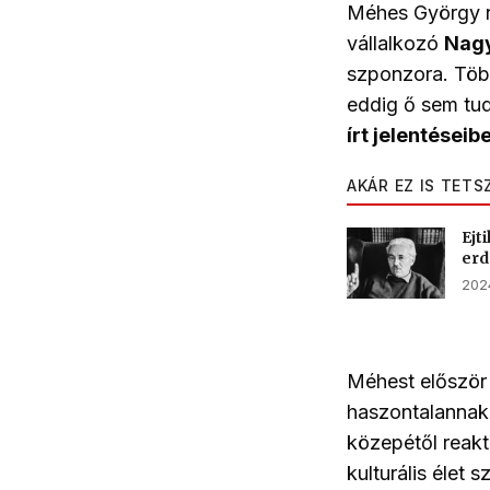
Méhes György nev
vállalkozó
Nagy
szponzora. Több
eddig ő sem tu
írt jelentéseib
AKÁR EZ IS TETS
Ejt
erd
2024
Méhest először 
haszontalannak 
közepétől reakt
kulturális élet 