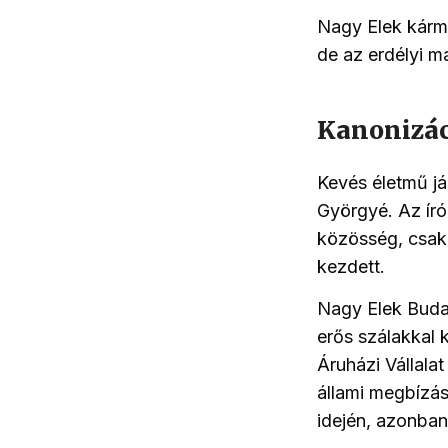
Nagy Elek kárm
de az erdélyi m
Kanonizác
Kevés életmű já
Györgyé. Az író
közösség, csakh
kezdett.
Nagy Elek Budap
erős szálakkal 
Áruházi Vállala
állami megbízá
idején, azonba