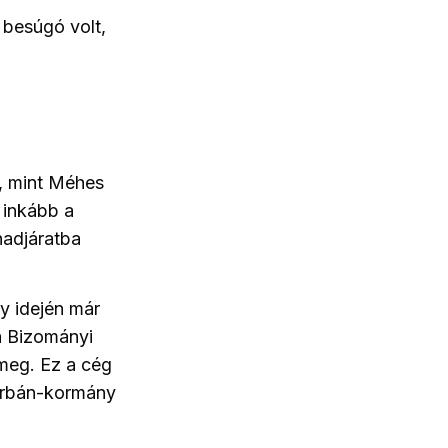
besúgó volt,
n, mint Méhes
 inkább a
hadjáratba
y idején már
a Bizományi
meg. Ez a cég
 Orbán-kormány