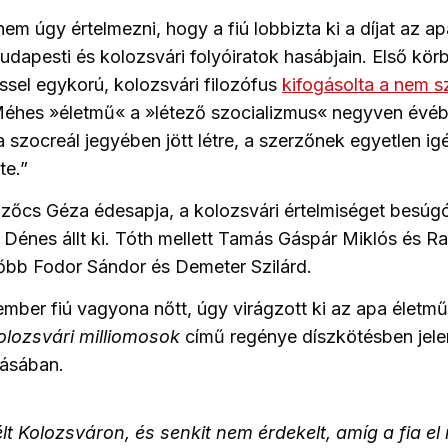
em úgy értelmezni, hogy a fiú lobbizta ki a díjat az ap
budapesti és kolozsvári folyóiratok hasábjain. Első kör
sel egykorú, kolozsvári filozófus
kifogásolta a nem 
Méhes »életmű« a »létező szocializmus« negyven évé
 szocreál jegyében jött létre, a szerzőnek egyetlen ig
te.”
zőcs Géza édesapja, a kolozsvári értelmiséget besúg
Dénes állt ki. Tóth mellett Tamás Gáspár Miklós és R
ésőbb Fodor Sándor és Demeter Szilárd.
mber fiú vagyona nőtt, úgy virágzott ki az apa életmű
olozsvári milliomosok
című regénye díszkötésben jele
dásában.
 élt Kolozsváron, és senkit nem érdekelt, amíg a fia e