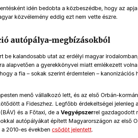
entésként idén bedobta a közbeszédbe, hogy az apja 
agyar közvélemény eddig ezt nem vette észre.
ió autópálya-megbízásokból
rt be kalandosabb utat az erdélyi magyar irodalomba
ra alapvetően a gyerekkönyvei miatt emlékezett volna
ogy a fia – sokak szerint érdemtelen – kanonizációs 
esten menő vállalkozó lett, és az első Orbán-kormán
kötődött a Fideszhez. Legfőbb érdekeltségei jelenleg 
t (BÁV) és a Főtaxi, de a
Vegyépszer
rel gazdagodott 
sokkal autópályákat épített Magyarországon az első
n a 2010-es években
csődöt jelentett
.