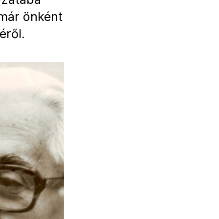
 már önként
éről.