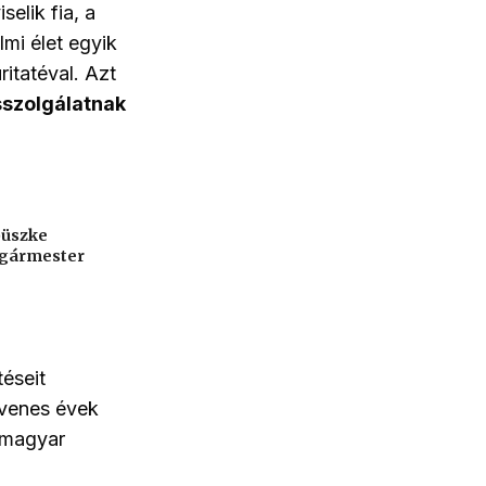
elik fia, a
mi élet egyik
itatéval. Azt
osszolgálatnak
büszke
lgármester
éseit
etvenes évek
i magyar