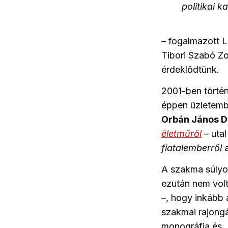
politikai 
– fogalmazott L
Tibori Szabó Zo
érdeklődtünk.
2001-ben történ
éppen üzletembe
Orbán János 
életműről
– uta
fiatalemberről
a
A szakma súlyo
ezután nem volt 
–, hogy inkább 
szakmai rajongá
monográfia és