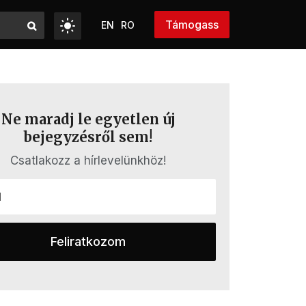
Támogass
EN
RO
Ne maradj le egyetlen új
bejegyzésről sem!
Csatlakozz a hírlevelünkhöz!