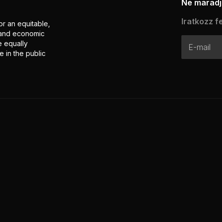
Ne maradj 
Iratkozz fe
or an equitable,
l and economic
e equally
 in the public