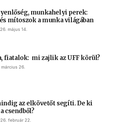
gyenlőség, munkahelyi perek:
 és mítoszok a munka világában
26. május 14.
a, fiatalok: mi zajlik az UFF körül?
 március 26.
indig az elkövetőt segíti. De ki
 a csendből?
26. február 22.