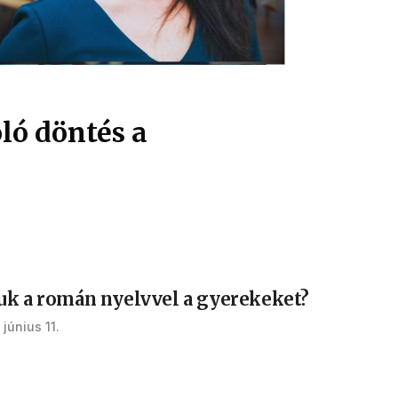
ló döntés a
uk a román nyelvvel a gyerekeket?
 június 11.