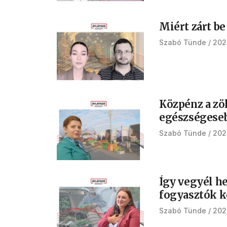
Miért zárt be
Szabó Tünde
202
Közpénz a zö
egészségeseb
Szabó Tünde
202
Így vegyél he
fogyasztók k
Szabó Tünde
202