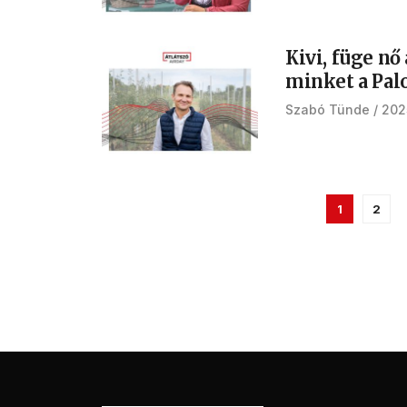
Kivi, füge nő
minket a Pal
Szabó Tünde
202
1
2