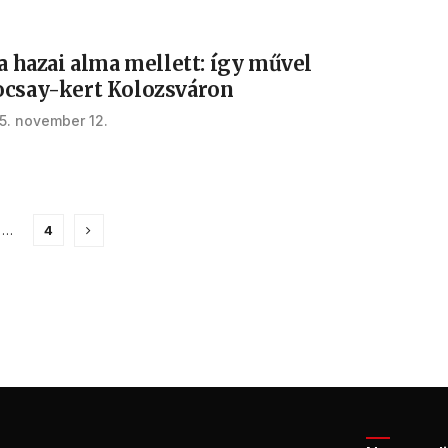
 a hazai alma mellett: így művel
ocsay-kert Kolozsváron
5. november 12.
…
4