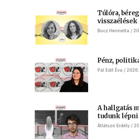
Túlóra, bére
visszaélések
Bocz Henrietta
20
Pénz, politik
Pál Edit Éva
2026.
A hallgatás m
tudunk lépni
Átlátszó Erdély
20