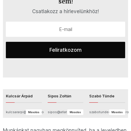
sem!
Csatlakozz a hírlevelünkhöz!
Kulcsár Árpád
Sipos Zoltán
Szabó Tünde
kulcsararpi@atlatszo.ro
sipos@atlatszo.ro
szabotunde@atlatszo.ro
Másolás
Másolás
Másolás
Munkánkat nagyban megkönnyíted, ha a leveledben