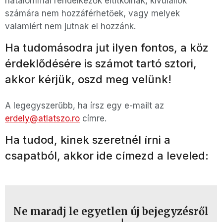
hatalommal rendelkezők eltitkolnak, kívülállók
számára nem hozzáférhetőek, vagy melyek
valamiért nem jutnak el hozzánk.
Ha tudomásodra jut ilyen fontos, a köz
érdeklődésére is számot tartó sztori,
akkor kérjük, oszd meg velünk!
A legegyszerűbb, ha írsz egy e-mailt az
erdely@atlatszo.ro
címre.
Ha tudod, kinek szeretnél írni a
csapatból, akkor ide címezd a leveled:
Ne maradj le egyetlen új bejegyzésről