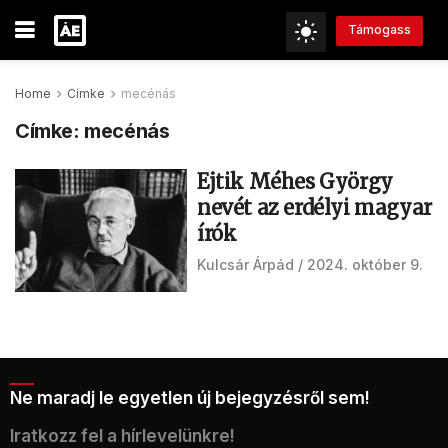
Támogass
Home
Címke
mecénás
Címke:
mecénás
Ejtik Méhes György
nevét az erdélyi magyar
írók
Kulcsár Árpád
2024. október 9.
Ne maradj le egyetlen új bejegyzésről sem!
Iratkozz fel a hírlevelünkre!