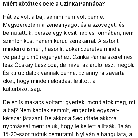
Miért kötöttek bele a Czinka Pannába?
Hát ez volt a baj, semmi nem volt benne.
Megszereztem a zeneanyagot és a szöveget, és
bemutattuk, persze egy kicsit népies formában, nem
szimfonikus, hanem kuruc zenekarral. A sztorit
mindenki ismeri, hasonlít Jókai Szeretve mind a
vérpadig című regényéhez. Czinka Panna szerelmes
lesz Ócskay Lászlóba, de mivel az áruló lesz, megöli.
És kuruc dalok vannak benne. Ez annyira zavarta
őket, hogy minden előadást letiltott a
kultúrbizottság.
De én is makacs voltam: gyertek, mondjátok meg, mi
a baj? Nem kaptak semmit, engedték egyszer-
kétszer játszani. De akkor a Securitate akkora
nyomással ment rájuk, hogy le kellett állítsák. Talán
15-20-szor tudtuk bemutatni. Nyilván a hangulata, a