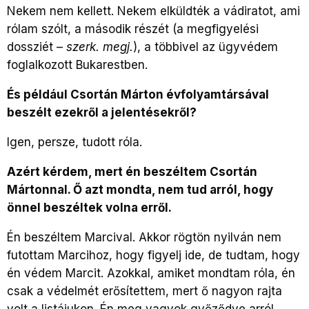
Nekem nem kellett. Nekem elküldték a vádiratot, ami
rólam szólt, a második részét (a megfigyelési
dossziét –
szerk. megj.
), a többivel az ügyvédem
foglalkozott Bukarestben.
És például Csortán Márton évfolyamtársával
beszélt ezekről a jelentésekről?
Igen, persze, tudott róla.
Azért kérdem, mert én beszéltem Csortán
Mártonnal. Ő azt mondta, nem tud arról, hogy
önnel beszéltek volna erről.
Én beszéltem Marcival. Akkor rögtön nyilván nem
futottam Marcihoz, hogy figyelj ide, de tudtam, hogy
én védem Marcit. Azokkal, amiket mondtam róla, én
csak a védelmét erősítettem, mert ő nagyon rajta
volt a listájukon. Én meg vagyok győződve arról,