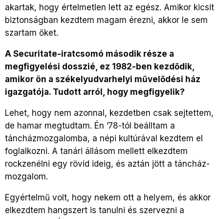
akartak, hogy értelmetlen lett az egész. Amikor kicsit
biztonságban kezdtem magam érezni, akkor le sem
szartam őket.
A Securitate-iratcsomó második része a
megfigyelési dosszié, ez 1982-ben kezdődik,
amikor ön a székelyudvarhelyi művelődési ház
igazgatója. Tudott arról, hogy megfigyelik?
Lehet, hogy nem azonnal, kezdetben csak sejtettem,
de hamar megtudtam. Én ’78-tól beálltam a
táncházmozgalomba, a népi kultúrával kezdtem el
foglalkozni. A tanári állásom mellett elkezdtem
rockzenélni egy rövid ideig, és aztán jött a táncház-
mozgalom.
Egyértelmű volt, hogy nekem ott a helyem, és akkor
elkezdtem hangszert is tanulni és szervezni a