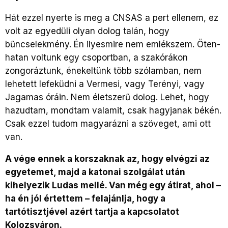
Hát ezzel nyerte is meg a CNSAS a pert ellenem, ez
volt az egyedüli olyan dolog talán, hogy
bűncselekmény. Én ilyesmire nem emlékszem. Öten-
hatan voltunk egy csoportban, a szakórákon
zongoráztunk, énekeltünk több szólamban, nem
lehetett lefeküdni a Vermesi, vagy Terényi, vagy
Jagamas óráin. Nem életszerű dolog. Lehet, hogy
hazudtam, mondtam valamit, csak hagyjanak békén.
Csak ezzel tudom magyarázni a szöveget, ami ott
van.
A vége ennek a korszaknak az, hogy elvégzi az
egyetemet, majd a katonai szolgálat után
kihelyezik Ludas mellé. Van még egy átirat, ahol –
ha én jól értettem – felajánlja, hogy a
tartótisztjével azért tartja a kapcsolatot
Kolozsváron.