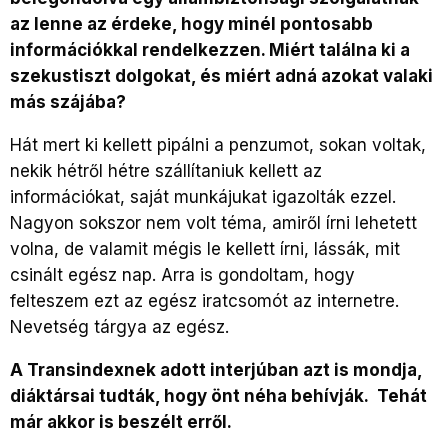
az lenne az érdeke, hogy minél pontosabb
információkkal rendelkezzen. Miért találna ki a
szekustiszt dolgokat, és miért adná azokat valaki
más szájába?
Hát mert ki kellett pipálni a penzumot, sokan voltak,
nekik hétről hétre szállítaniuk kellett az
információkat, saját munkájukat igazolták ezzel.
Nagyon sokszor nem volt téma, amiről írni lehetett
volna, de valamit mégis le kellett írni, lássák, mit
csinált egész nap. Arra is gondoltam, hogy
felteszem ezt az egész iratcsomót az internetre.
Nevetség tárgya az egész.
A Transindexnek adott interjúban azt is mondja,
diáktársai tudták, hogy önt néha behívják. Tehát
már akkor is beszélt erről.