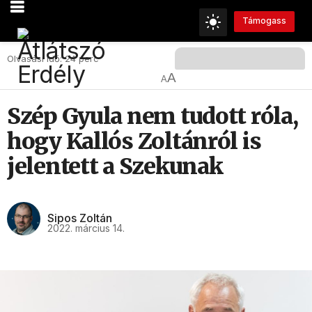
Támogass
Olvasási Idő: 24 perc
A
A
Szép Gyula nem tudott róla,
hogy Kallós Zoltánról is
jelentett a Szekunak
Sipos Zoltán
2022. március 14.