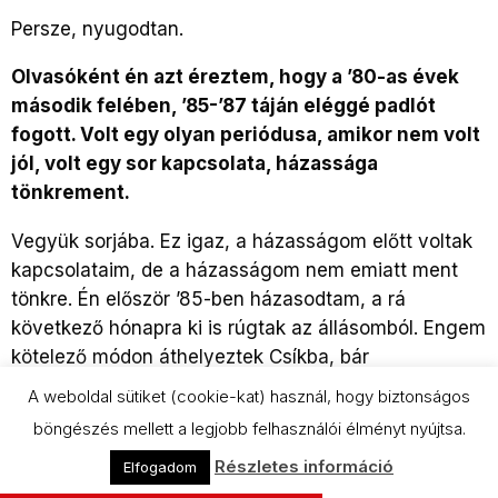
Persze, nyugodtan.
Olvasóként én azt éreztem, hogy a ’80-as évek
második felében, ’85-’87 táján eléggé padlót
fogott. Volt egy olyan periódusa, amikor nem volt
jól, volt egy sor kapcsolata, házassága
tönkrement.
Vegyük sorjába. Ez igaz, a házasságom előtt voltak
kapcsolataim, de a házasságom nem emiatt ment
tönkre. Én először ’85-ben házasodtam, a rá
következő hónapra ki is rúgtak az állásomból. Engem
kötelező módon áthelyeztek Csíkba, bár
Udvarhelyen több állást ajánlottak fel.
A weboldal sütiket (cookie-kat) használ, hogy biztonságos
böngészés mellett a legjobb felhasználói élményt nyújtsa.
Ugyanakkor a feleségem hiába volt sok nyelvet
beszélő, egyetemet végzett irodalmár. Egy román
Részletes információ
Elfogadom
középiskolást vettek fel Csíkszeredába