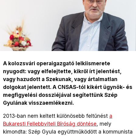
A kolozsvári operaigazgató lelkiismerete
nyugodt: vagy elfelejtette, kikről írt jelentést,
vagy hazudott a Szekunak, vagy ártalmatlan
dolgokat jelentett. A CNSAS-tól kikért ügynök- és
megfigyelési dossziéjával segítettünk Szép
Gyulának visszaemlékezni.
2013-ban nem keltett különösebb feltűnést
a
Bukaresti Fellebbviteli Bíróság döntése
, mely
kimondta: Szép Gyula együttműködött a kommunista