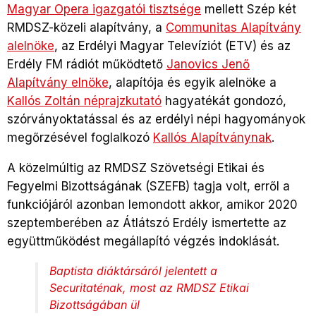
Magyar Opera igazgatói tisztsége
mellett Szép két
RMDSZ-közeli alapítvány, a
Communitas Alapítvány
alelnöke
, az Erdélyi Magyar Televíziót (ETV) és az
Erdély FM rádiót működtető
Janovics Jenő
Alapítvány elnöke
, alapítója és egyik alelnöke a
Kallós Zoltán néprajzkutató
hagyatékát gondozó,
szórványoktatással és az erdélyi népi hagyományok
megőrzésével foglalkozó
Kallós Alapítványnak
.
A közelmúltig az RMDSZ Szövetségi Etikai és
Fegyelmi Bizottságának (SZEFB) tagja volt, erről a
funkciójáról azonban lemondott akkor, amikor 2020
szeptemberében az Átlátszó Erdély ismertette az
együttműködést megállapító végzés indoklását.
Baptista diáktársáról jelentett a
Securitaténak, most az RMDSZ Etikai
Bizottságában ül