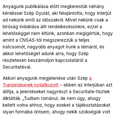
Anyagunk publikálása előtt megkerestük néhány
kérdéssel Szép Gyulát, aki felajánlotta, hogy interjút
ad nekünk erről az időszakról. Mivel nekünk csak a
bíróság indoklása állt rendelkezésünkre, ezzel a
lehetőséggel nem éltünk, azonban megígértük, hogy
amint a CNSAS-tól megszerezzük a teljes
iratcsomót, nagyobb anyagot írunk a témáról, és
akkor lehetőséget adunk arra, hogy Szép
részletesen beszámoljon kapcsolatáról a
Securitatéval.
Akkori anyagunk megjelenése után Szép
a
Transindexnek nyilatkozott
– ebben az interjúban azt
állítja, a jelentéseket nagyrészt a Securitate-tisztek
diktálták. „Tudtam románul, de nem úgy, ahogy
kellett volna ahhoz, hogy ezeket a tájékoztatásokat
olyan formába öntsem, ahogy nekik szükségük volt