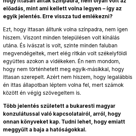
hogy ittasan álltak színpadra, nem olyan volt az
előadás, mint ami kellett volna legyen – így az
egyik jelentés. Erre vissza tud emlékezni?
Ezt, hogy ittasan álltunk volna színpadra, nem igen
hiszem. Viszont minden településen volt kínálás
utána. És ivászat is volt, szinte minden faluban
megvendégeltek, mert elég ritkán volt székelyföldi
együttes azokon a vidékeken. Én nem mondom,
hogy nem történhetett meg egyik-másikkal, hogy
ittasan szerepelt. Azért nem hiszem, hogy legalábbis
én ittas állapotban léptem volna fel, mert számok
között én végig szövegeltem is.
Több jelentés született a bukaresti magyar
konzulátussal való kapcsolatairól, arról, hogy
onnan könyveket kap. Tudni lehet, hogy emiatt
meggyűlt a baja a hatóságokkal.