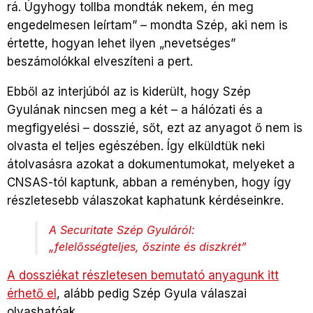
rá. Úgyhogy tollba mondták nekem, én meg
engedelmesen leírtam” – mondta Szép, aki nem is
értette, hogyan lehet ilyen „nevetséges”
beszámolókkal elveszíteni a pert.
Ebből az interjúból az is kiderült, hogy Szép
Gyulának nincsen meg a két – a hálózati és a
megfigyelési – dosszié, sőt, ezt az anyagot ő nem is
olvasta el teljes egészében. Így elküldtük neki
átolvasásra azokat a dokumentumokat, melyeket a
CNSAS-tól kaptunk, abban a reményben, hogy így
részletesebb válaszokat kaphatunk kérdéseinkre.
A Securitate Szép Gyuláról:
„felelősségteljes, őszinte és diszkrét”
A dossziékat részletesen bemutató anyagunk itt
érhető el
, alább pedig Szép Gyula válaszai
olvashatóak.