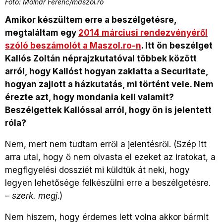
Fotó: Molnár Ferenc/maszol.ro
Amikor készültem erre a beszélgetésre,
megtaláltam egy
2014 márciusi rendezvényéről
szóló beszámolót a Maszol.ro-n
. Itt ön beszélget
Kallós Zoltán néprajzkutatóval többek között
arról, hogy Kallóst hogyan zaklatta a Securitate,
hogyan zajlott a házkutatás, mi történt vele. Nem
érezte azt, hogy mondania kell valamit?
Beszélgettek Kallóssal arról, hogy ön is jelentett
róla?
Nem, mert nem tudtam erről a jelentésről. (Szép itt
arra utal, hogy ő nem olvasta el ezeket az iratokat, a
megfigyelési dossziét mi küldtük át neki, hogy
legyen lehetősége felkészülni erre a beszélgetésre.
–
szerk. megj
.)
Nem hiszem, hogy érdemes lett volna akkor bármit