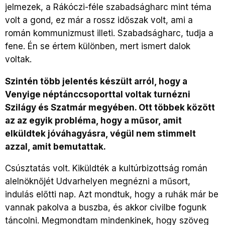
jelmezek, a Rákóczi-féle szabadságharc mint téma
volt a gond, ez már a rossz időszak volt, ami a
román kommunizmust illeti. Szabadságharc, tudja a
fene. Én se értem különben, mert ismert dalok
voltak.
Szintén több jelentés készült arról, hogy a
Venyige néptánccsoporttal voltak turnézni
Szilágy és Szatmár megyében. Ott többek között
az az egyik probléma, hogy a műsor, amit
elküldtek jóváhagyásra, végül nem stimmelt
azzal, amit bemutattak.
Csúsztatás volt. Kiküldték a kultúrbizottság román
alelnöknőjét Udvarhelyen megnézni a műsort,
indulás előtti nap. Azt mondtuk, hogy a ruhák már be
vannak pakolva a buszba, és akkor civilbe fogunk
táncolni. Megmondtam mindenkinek, hogy szöveg