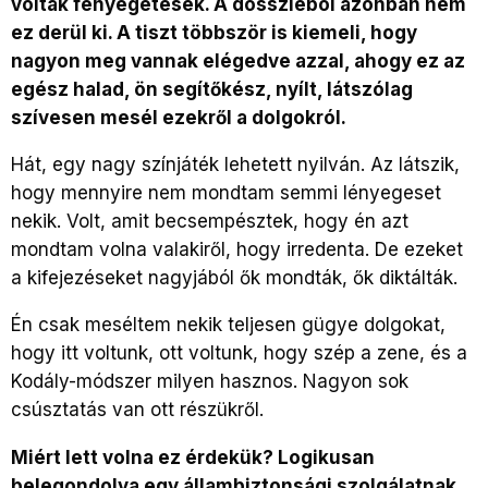
voltak fenyegetések. A dossziéból azonban nem
ez derül ki. A tiszt többször is kiemeli, hogy
nagyon meg vannak elégedve azzal, ahogy ez az
egész halad, ön segítőkész, nyílt, látszólag
szívesen mesél ezekről a dolgokról.
Hát, egy nagy színjáték lehetett nyilván. Az látszik,
hogy mennyire nem mondtam semmi lényegeset
nekik. Volt, amit becsempésztek, hogy én azt
mondtam volna valakiről, hogy irredenta. De ezeket
a kifejezéseket nagyjából ők mondták, ők diktálták.
Én csak meséltem nekik teljesen gügye dolgokat,
hogy itt voltunk, ott voltunk, hogy szép a zene, és a
Kodály-módszer milyen hasznos. Nagyon sok
csúsztatás van ott részükről.
Miért lett volna ez érdekük? Logikusan
belegondolva egy állambiztonsági szolgálatnak