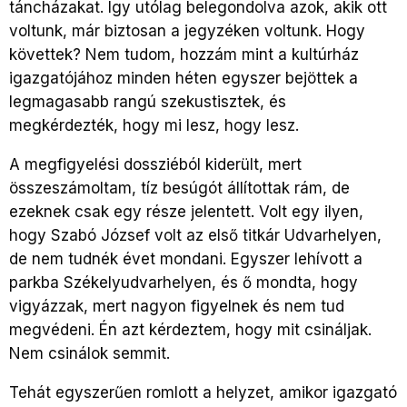
táncházakat. Így utólag belegondolva azok, akik ott
voltunk, már biztosan a jegyzéken voltunk. Hogy
követtek? Nem tudom, hozzám mint a kultúrház
igazgatójához minden héten egyszer bejöttek a
legmagasabb rangú szekustisztek, és
megkérdezték, hogy mi lesz, hogy lesz.
A megfigyelési dossziéból kiderült, mert
összeszámoltam, tíz besúgót állítottak rám, de
ezeknek csak egy része jelentett. Volt egy ilyen,
hogy Szabó József volt az első titkár Udvarhelyen,
de nem tudnék évet mondani. Egyszer lehívott a
parkba Székelyudvarhelyen, és ő mondta, hogy
vigyázzak, mert nagyon figyelnek és nem tud
megvédeni. Én azt kérdeztem, hogy mit csináljak.
Nem csinálok semmit.
Tehát egyszerűen romlott a helyzet, amikor igazgató