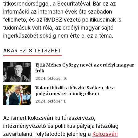
titkosrendőrséggel, a Securitatéval. Bár ez az
információ az interneten évek óta szabadon
fellelhető, és az RMDSZ vezető politikusainak is
tudomásuk volt róla, az erdélyi magyar sajtó
ingerküszöbét sokáig nem érte el ez a téma.
AKÁR EZ IS TETSZHET
Ejtik Méhes György nevét az erdélyi magyar
írók
2024. október 9.
Valami bűzlik a büszke Széken, de a
polgármester mindig elkeni
2024. október 1.
Az ismert kolozsvári kultúraszervező,
intézményvezető és politikus pályája látszólag
zavartalanul folytatódott: jelenleg a
Kolozsvári