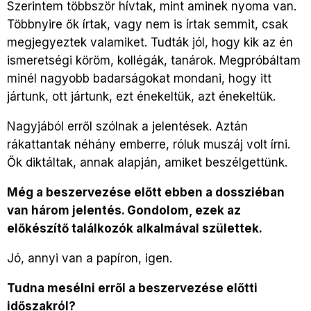
Szerintem többször hívtak, mint aminek nyoma van.
Többnyire ők írtak, vagy nem is írtak semmit, csak
megjegyeztek valamiket. Tudták jól, hogy kik az én
ismeretségi köröm, kollégák, tanárok. Megpróbáltam
minél nagyobb badarságokat mondani, hogy itt
jártunk, ott jártunk, ezt énekeltük, azt énekeltük.
Nagyjából erről szólnak a jelentések. Aztán
rákattantak néhány emberre, róluk muszáj volt írni.
Ők diktáltak, annak alapján, amiket beszélgettünk.
Még a beszervezése előtt ebben a dossziéban
van három jelentés. Gondolom, ezek az
előkészítő találkozók alkalmával születtek.
Jó, annyi van a papíron, igen.
Tudna mesélni erről a beszervezése előtti
időszakról?