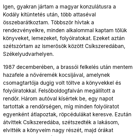
Igen, gyakran jártam a magyar konzulátusra a
Kodály kitüntetés után, több attaséval
összebarátkoztam. Többször hívtak a
rendezvényeikre, minden alkalommal kaptam tőlük
könyveket, lemezeket, folyóiratokat. Ezeket aztán
szétszórtam az ismerősök között Csíkszeredában,
Székelyudvarhelyen.
1987 decemberében, a brassói felkelés után mentem
hazafele a nővéremék kocsijával, amelynek
csomagtartója dugig volt töltve a könyvekkel és
folyóiratokkal. Felsőboldogfalván megállított a
rendőr. Három autóval kísértek be, egy napot
tartottak a rendőrségen, míg minden folyóiratot
egyenként átlapoztak, röpcédulákat keresve. Ezután
átvittek Csíkszeredába, szétszedték a lakásom,
elvitték a könyveim nagy részét, majd órákat