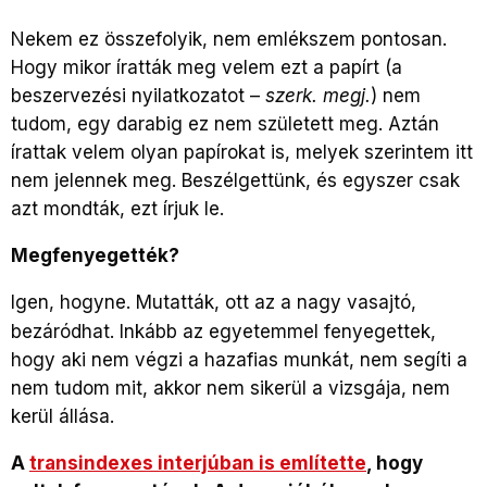
Nekem ez összefolyik, nem emlékszem pontosan.
Hogy mikor íratták meg velem ezt a papírt (a
beszervezési nyilatkozatot –
szerk. megj.
) nem
tudom, egy darabig ez nem született meg. Aztán
írattak velem olyan papírokat is, melyek szerintem itt
nem jelennek meg. Beszélgettünk, és egyszer csak
azt mondták, ezt írjuk le.
Megfenyegették?
Igen, hogyne. Mutatták, ott az a nagy vasajtó,
bezáródhat. Inkább az egyetemmel fenyegettek,
hogy aki nem végzi a hazafias munkát, nem segíti a
nem tudom mit, akkor nem sikerül a vizsgája, nem
kerül állása.
A
transindexes interjúban is említette
, hogy