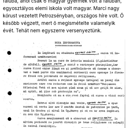
faluba, ahol csak 6 magyar gyermek volt a faluban,
egyosztályos elemi iskola volt magyar. Marci nagy
kórust vezetett Petrozsényban, országos híre volt. Ő
később végzett, mert ő megismételte valamelyik
évét. Tehát nem egyszerre versenyeztünk.