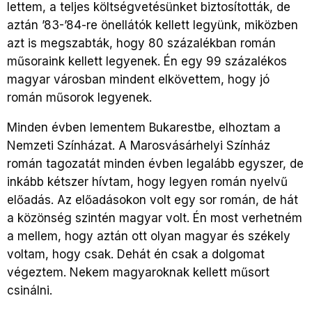
lettem, a teljes költségvetésünket biztosították, de
aztán ’83-’84-re önellátók kellett legyünk, miközben
azt is megszabták, hogy 80 százalékban román
műsoraink kellett legyenek. Én egy 99 százalékos
magyar városban mindent elkövettem, hogy jó
román műsorok legyenek.
Minden évben lementem Bukarestbe, elhoztam a
Nemzeti Színházat. A Marosvásárhelyi Színház
román tagozatát minden évben legalább egyszer, de
inkább kétszer hívtam, hogy legyen román nyelvű
előadás. Az előadásokon volt egy sor román, de hát
a közönség szintén magyar volt. Én most verhetném
a mellem, hogy aztán ott olyan magyar és székely
voltam, hogy csak. Dehát én csak a dolgomat
végeztem. Nekem magyaroknak kellett műsort
csinálni.