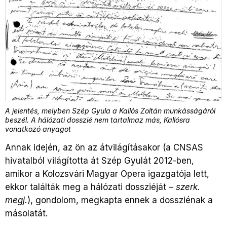
A jelentés, melyben Szép Gyula a Kallós Zoltán munkásságáról
beszél. A hálózati dosszié nem tartalmaz más, Kallósra
vonatkozó anyagot
Annak idején, az ön az átvilágításakor (a CNSAS
hivatalból világította át Szép Gyulát 2012-ben,
amikor a Kolozsvári Magyar Opera igazgatója lett,
ekkor találták meg a hálózati dossziéját –
szerk.
megj.
), gondolom, megkapta ennek a dossziénak a
másolatát.