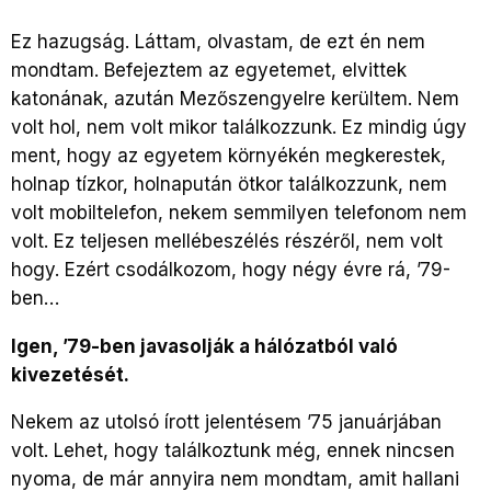
Ez hazugság. Láttam, olvastam, de ezt én nem
mondtam. Befejeztem az egyetemet, elvittek
katonának, azután Mezőszengyelre kerültem. Nem
volt hol, nem volt mikor találkozzunk. Ez mindig úgy
ment, hogy az egyetem környékén megkerestek,
holnap tízkor, holnapután ötkor találkozzunk, nem
volt mobiltelefon, nekem semmilyen telefonom nem
volt. Ez teljesen mellébeszélés részéről, nem volt
hogy. Ezért csodálkozom, hogy négy évre rá, ’79-
ben…
Igen, ’79-ben javasolják a hálózatból való
kivezetését.
Nekem az utolsó írott jelentésem ’75 januárjában
volt. Lehet, hogy találkoztunk még, ennek nincsen
nyoma, de már annyira nem mondtam, amit hallani