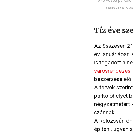
A tervezett parkolóh
Biasini-szálló v
Tíz éve s
Az összesen 21
év januárjában 
is fogadott a he
városrendezési
beszerzése elől
A tervek szerint
parkolóhelyet b
négyzetmétert k
szánnak.
A kolozsvári ön
építeni, ugyanis