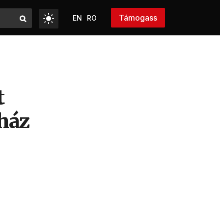
Támogass
EN
RO
t
ház