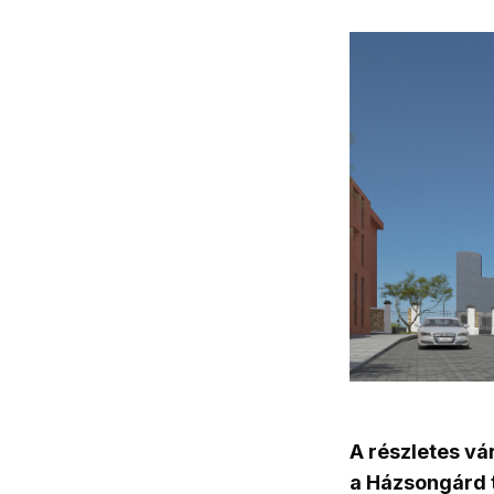
A részletes vá
a Házsongárd t