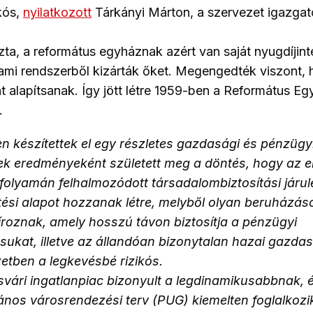
kós,
nyilatkozott
Tárkányi Márton, a szervezet igazgat
ta, a református egyháznak azért van saját nyugdíjin
ami rendszerből kizárták őket. Megengedték viszont, 
t alapítsanak. Így jött létre 1959-ben a Református E
.
n készítettek el egy részletes gazdasági és pénzügy
k eredményeként született meg a döntés, hogy az e
 folyamán felhalmozódott társadalombiztosítási járul
tési alapot hozzanak létre, melyből olyan beruházás
íroznak, amely hosszú távon biztosítja a pénzügyi
tásukat, illetve az állandóan bizonytalan hazai gazda
etben a legkevésbé rizikós.
svári ingatlanpiac bizonyult a legdinamikusabbnak, 
lános városrendezési terv (PUG) kiemelten foglalkozi