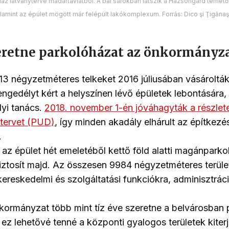
áz látványterve madártávlatból. A bal sarokban látszik a Házsongárd temető,
alamint az épület mögött már felépült lakókomplexum. Forrás: Dico şi Ţigănaş
zeretne parkolóházat az önkormányz
13 négyzetméteres telkeket 2016 júliusában vásárolt
engedélyt kért a helyszínen lévő épületek lebontására, 
lyi tanács.
2018. november 1-én jóváhagyták a részlet
 tervet (PUD)
, így minden akadály elhárult az építkezé
.
 az épület hét emeletéből kettő föld alatti magánparko
iztosít majd. Az összesen 9984 négyzetméteres terüle
ereskedelmi és szolgáltatási funkciókra, adminisztráci
kormányzat több mint tíz éve szeretne a belvárosban
 ez lehetővé tenné a központi gyalogos területek kiter