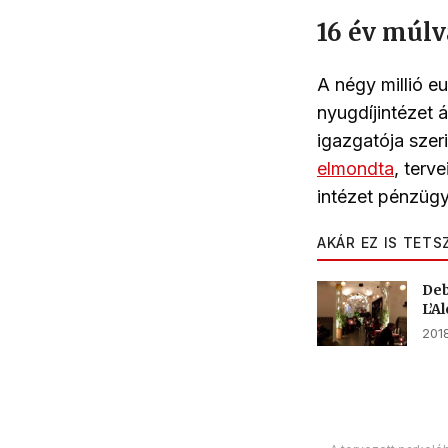
16 év múlv
A négy millió eu
nyugdíjintézet á
igazgatója szer
elmondta
, terv
intézet pénzügy
AKÁR EZ IS TETS
Deb
L’A
2018