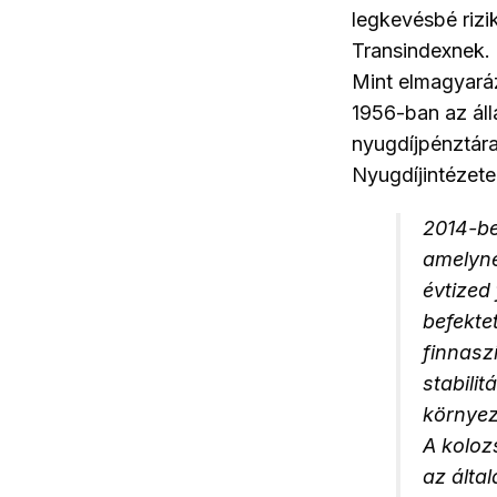
legkevésbé rizi
Transindexnek.
Mint elmagyaráz
1956-ban az áll
nyugdíjpénztára
Nyugdíjintézete
2014-be
amelyne
évtized
befekte
finnasz
stabili
környez
A koloz
az álta