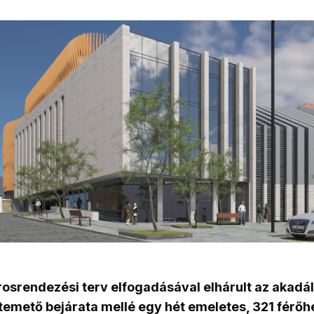
rosrendezési terv elfogadásával elhárult az akadál
emető bejárata mellé egy hét emeletes, 321 férőhe