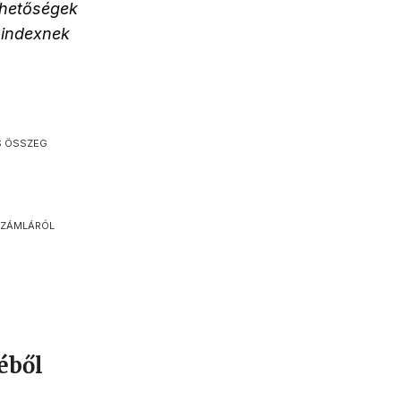
lehetőségek
sindexnek
 ÖSSZEG
SZÁMLÁRÓL
éből