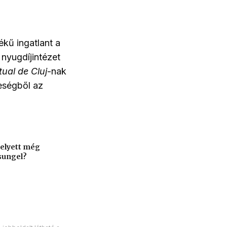
tékű ingatlant a
 nyugdíjintézet
tual de Cluj
-nak
reségből az
helyett még
sungel?