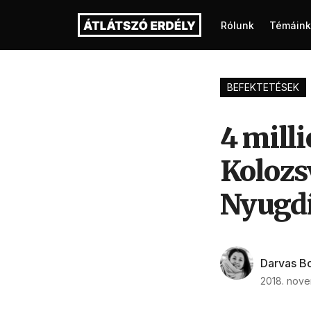
Rólunk
Témáink
BEFEKTETÉSEK
4 milli
Kolozs
Nyugdí
Darvas B
2018. nove