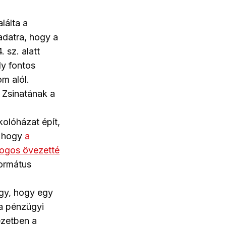
lálta a
adatra, hogy a
 sz. alatt
ly fontos
m alól.
 Zsinatának a
olóházat épít,
n, hogy
a
logos övezetté
formátus
úgy, hogy egy
 a pénzügyi
ezetben a