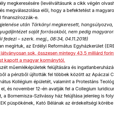
ély megkeresésére (levélváltásunk a cikk végén olvas
dés megválaszolása elől, hogy a befektetést a magyaro
 finanszírozzák-e.
elenése után Tárkányi megkeresett, hangsúlyozva,
yugdíjintézet saját forrásokból, nem pedig magyaror
fedezi – szerk. megj., 08:34, 04.11.2018)
an megírtuk, az Erdélyi Református Egyházkerület (E
látványosan sok, összesen mintegy 43,5 milliárd forint
t kapott a magyar kormánytól.
zét műemléképületek felújítására és ingatlanberuházá
ől a pénzből újították fel többek között az Apáczai 
mátus Kollégium épületét, valamint a Protestáns Teológi
el, és november 12-én avatják fel a Collegium Iuridic
 a Bornemisza-Szilvássy ház felújítása jelenleg is folyik
REK püspökének, Kató Bélának az érdekeltségi körébe 