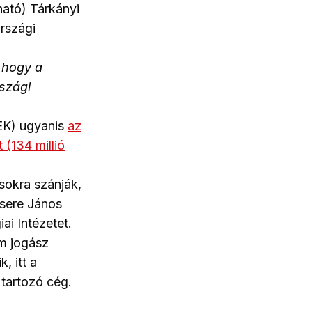
ható) Tárkányi
rszági
 hogy a
szági
REK) ugyanis
az
 (134 millió
sokra szánják,
Csere János
ai Intézetet.
um jogász
, itt a
tartozó cég.