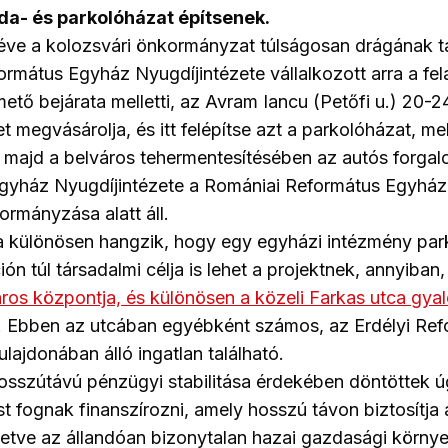
da- és parkolóházat építsenek.
ve a kolozsvári önkormányzat túlságosan drágának ta
formátus Egyház Nyugdíjintézete vállalkozott arra a fel
tő bejárata melletti, az Avram Iancu (Petőfi u.) 20-24.
et megvásárolja, és itt felépítse azt a parkolóházat, me
k majd a belváros tehermentesítésében az autós forgalo
gyház Nyugdíjintézete a Romániai Református Egyház
ormányzása alatt áll.
ra különösen hangzik, hogy egy egyházi intézmény park
ón túl társadalmi célja is lehet a projektnek, annyiba
ros központja, és különösen a közeli Farkas utca gya
. Ebben az utcában egyébként számos, az Erdélyi Re
lajdonában álló ingatlan található.
osszútávú pénzügyi stabilitása érdekében döntöttek 
t fognak finanszírozni, amely hosszú távon biztosítja
 illetve az állandóan bizonytalan hazai gazdasági körny