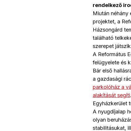
rendelkező iro
Miután néhány é
projektet, a Re
Házsongárd teme
található telkek
szerepet játszi
A Református E
felügyelete és k
Bár első hallás
a gazdasági ráci
parkolóház a vá
alakítását segíti
Egyházkerület tu
A nyugdíjalap h
olyan beruházás
stabilitásukat,