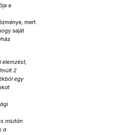
ója a
tézménye, mert
hogy saját
gyház
i elemzést,
lmúlt 2
ékból egy
okat
sági
és miután
k a