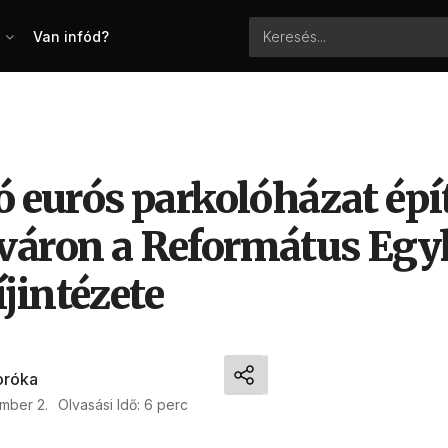
Van infód?
ó eurós parkolóházat épí
váron a Református Egy
jintézete
oróka
mber 2.
Olvasási Idő: 6 perc