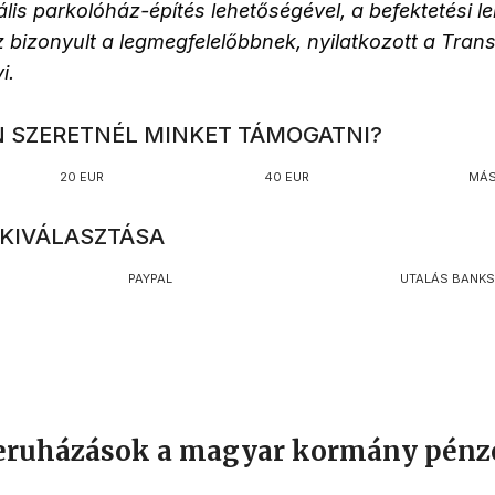
ális parkolóház-építés lehetőségével, a befektetési 
z bizonyult a legmegfelelőbbnek, nyilatkozott a Tran
i.
N SZERETNÉL MINKET TÁMOGATNI?
20 EUR
40 EUR
MÁS
 KIVÁLASZTÁSA
PAYPAL
UTALÁS BANK
eruházások a magyar kormány pénz