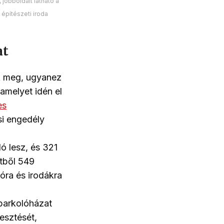
 jobboldalt látható a
 építészeti iroda
at
ák meg, ugyanez
amelyet idén el
es
si engedély
ló lesz, és 321
tből 549
óra és irodákra
 parkolóházat
jesztését,