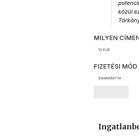
potenci
közül e
Tárkány
MILYEN CÍME
10 EUR
FIZETÉSI MÓD
BANKKÁRTYA
TOVÁBB
Ingatlanb