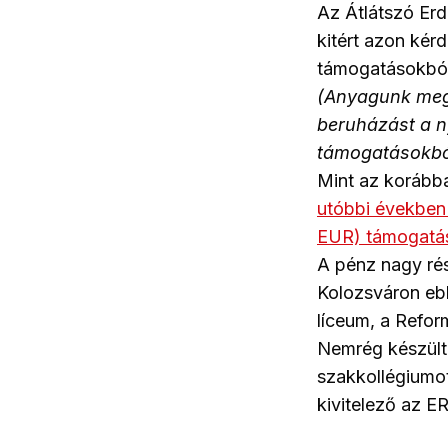
Az Átlátszó Erd
kitért azon kér
támogatásokból
(Anyagunk megj
beruházást a n
támogatásokból 
Mint az korább
utóbbi években 
EUR) támogatás
A pénz nagy rés
Kolozsváron ebb
líceum, a Refor
Nemrég készült 
szakkollégiumot,
kivitelező az E