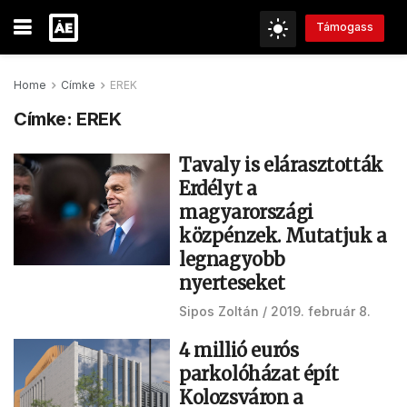
Támogass
Home
Címke
EREK
Címke:
EREK
Tavaly is elárasztották
Erdélyt a
magyarországi
közpénzek. Mutatjuk a
legnagyobb
nyerteseket
Sipos Zoltán
2019. február 8.
4 millió eurós
parkolóházat épít
Kolozsváron a