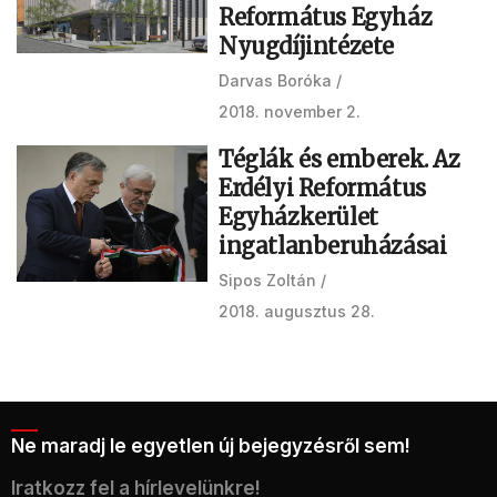
Református Egyház
Nyugdíjintézete
Darvas Boróka
2018. november 2.
Téglák és emberek. Az
Erdélyi Református
Egyházkerület
ingatlanberuházásai
Sipos Zoltán
2018. augusztus 28.
Ne maradj le egyetlen új bejegyzésről sem!
Iratkozz fel a hírlevelünkre!