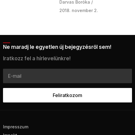
Darvas Boróka
2018. november 2.
Ne maradj le egyetlen új bejegyzésről sem!
Iratkozz fel a hírlevelünkre!
Impresszum