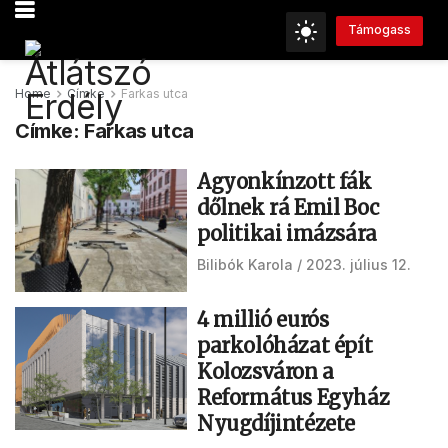
Támogass
Home
Címke
Farkas utca
Címke:
Farkas utca
Agyonkínzott fák
dőlnek rá Emil Boc
politikai imázsára
Bilibók Karola
2023. július 12.
4 millió eurós
parkolóházat épít
Kolozsváron a
Református Egyház
Nyugdíjintézete