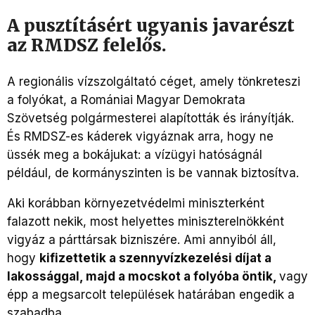
A pusztításért ugyanis javarészt
az RMDSZ felelős.
A regionális vízszolgáltató céget, amely tönkreteszi
a folyókat, a Romániai Magyar Demokrata
Szövetség polgármesterei alapították és irányítják.
És RMDSZ-es káderek vigyáznak arra, hogy ne
üssék meg a bokájukat: a vízügyi hatóságnál
például, de kormányszinten is be vannak biztosítva.
Aki korábban környezetvédelmi miniszterként
falazott nekik, most helyettes miniszterelnökként
vigyáz a párttársak bizniszére. Ami annyiból áll,
hogy
kifizettetik a szennyvízkezelési díjat a
lakossággal, majd a mocskot a folyóba öntik,
vagy
épp a megsarcolt települések határában engedik a
szabadba.