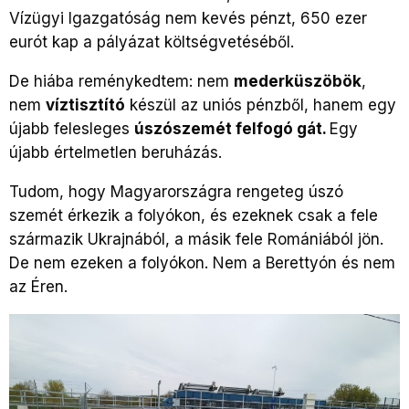
Vízügyi Igazgatóság nem kevés pénzt, 650 ezer
eurót kap a pályázat költségvetéséből.
De hiába reménykedtem: nem
mederküszöbök
,
nem
víztisztító
készül az uniós pénzből, hanem egy
újabb felesleges
úszószemét felfogó gát.
Egy
újabb értelmetlen beruházás.
Tudom, hogy Magyarországra rengeteg úszó
szemét érkezik a folyókon, és ezeknek csak a fele
származik Ukrajnából, a másik fele Romániából jön.
De nem ezeken a folyókon. Nem a Berettyón és nem
az Éren.