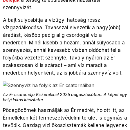
beléjük
a térség településeinek háztartási
szennyvizét.
A bajt súlyosbítja a vízügyi hatóság rossz
vízgazdálkodása. Tavasszal elvezetik a nagy(obb)
áradást, később pedig alig csordogál víz a
mederben. Minél kisebb a hozam, annál súlyosabb a
szennyezés, annál kevesebb vízben oldódhat fel a
folyókba vezetett szennylé. Tavaly nyáron az Ér
szakaszosan ki is száradt – ami víz maradt a
mederben helyenként, az is jobbára szennyvíz volt.
Az Ér csatornája Kiskerekinél 2025 augusztusában. A képet egy
helyi lakos készítette.
Pöcegödörnek használják az Ér medrét, holott itt, az
Érmelléken két természetvédelmi terület is egymásra
tevődik. Gazdag vízi ökoszisztémák kellene legyenek