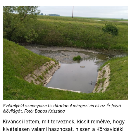
Székelyhíd szennyvize tisztítatlanul mérgezi és öli az Ér folyó
élővilágát. Fotó: Babos Krisztina
Kíváncsi lettem, mit terveznek, kicsit remélve, hogy
kivételesen valami hasznosat, hiszen a Körösvidéki