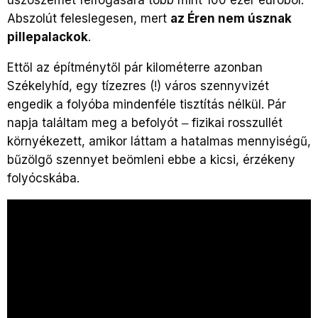
Abszolút feleslegesen, mert
az Éren nem úsznak
pillepalackok
.
Ettől az építménytől pár kilométerre azonban
Székelyhíd, egy tízezres (!) város szennyvizét
engedik a folyóba mindenféle tisztítás nélkül. Pár
napja találtam meg a befolyót ‒ fizikai rosszullét
környékezett, amikor láttam a hatalmas mennyiségű,
bűzölgő szennyet beömleni ebbe a kicsi, érzékeny
folyócskába.