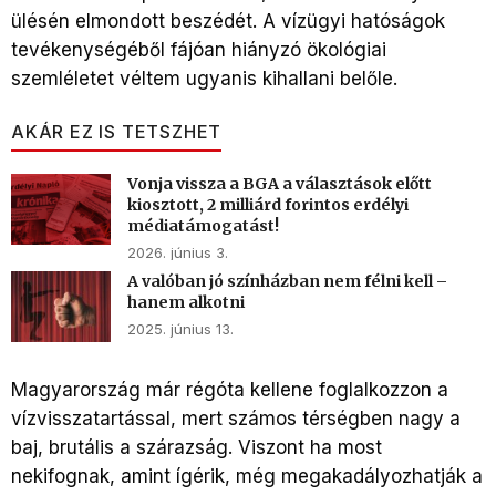
ülésén elmondott beszédét. A vízügyi hatóságok
tevékenységéből fájóan hiányzó ökológiai
szemléletet véltem ugyanis kihallani belőle.
AKÁR EZ IS TETSZHET
Vonja vissza a BGA a választások előtt
kiosztott, 2 milliárd forintos erdélyi
médiatámogatást!
2026. június 3.
A valóban jó színházban nem félni kell –
hanem alkotni
2025. június 13.
Magyarország már régóta kellene foglalkozzon a
vízvisszatartással, mert számos térségben nagy a
baj, brutális a szárazság. Viszont ha most
nekifognak, amint ígérik, még megakadályozhatják a