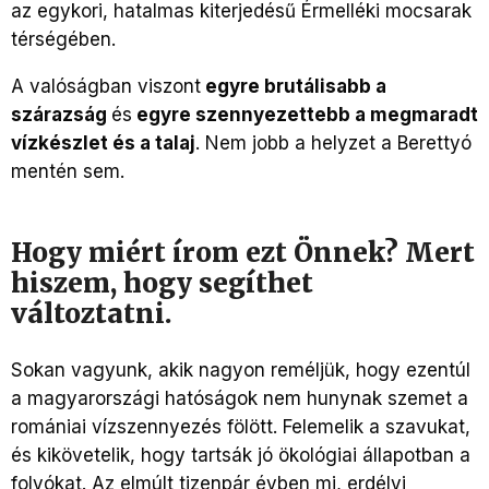
az egykori, hatalmas kiterjedésű Érmelléki mocsarak
térségében.
A valóságban viszont
egyre brutálisabb a
szárazság
és
egyre szennyezettebb a megmaradt
vízkészlet és a talaj
. Nem jobb a helyzet a Berettyó
mentén sem.
Hogy miért írom ezt Önnek? Mert
hiszem, hogy segíthet
változtatni.
Sokan vagyunk, akik nagyon reméljük, hogy ezentúl
a magyarországi hatóságok nem hunynak szemet a
romániai vízszennyezés fölött. Felemelik a szavukat,
és kikövetelik, hogy tartsák jó ökológiai állapotban a
folyókat. Az elmúlt tizenpár évben mi, erdélyi