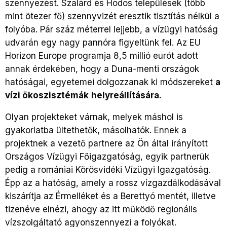
szennyezést. Szalárd és Hodos települések (több
mint ötezer fő) szennyvizét eresztik tisztítás nélkül a
folyóba. Pár száz méterrel lejjebb, a vízügyi hatóság
udvarán egy nagy pannóra figyeltünk fel. Az EU
Horizon Europe programja 8,5 millió eurót adott
annak érdekében, hogy a Duna-menti országok
hatóságai, egyetemei dolgozzanak ki módszereket
a
vízi ökoszisztémák
helyreállítására.
Olyan projekteket várnak, melyek máshol is
gyakorlatba ültethetők, másolhatók. Ennek a
projektnek a vezető partnere az Ön által irányított
Országos Vízügyi Főigazgatóság, egyik partnerük
pedig a romániai Körösvidéki Vízügyi Igazgatóság.
Épp az a hatóság, amely a rossz vízgazdálkodásával
kiszárítja az Érmelléket és a Berettyó mentét, illetve
tizenéve elnézi, ahogy az itt működő regionális
vízszolgáltató agyonszennyezi a folyókat.