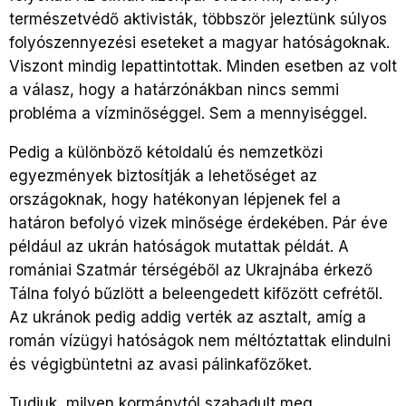
természetvédő aktivisták, többször jeleztünk súlyos
folyószennyezési eseteket a magyar hatóságoknak.
Viszont mindig lepattintottak. Minden esetben az volt
a válasz, hogy a határzónákban nincs semmi
probléma a vízminőséggel. Sem a mennyiséggel.
Pedig a különböző kétoldalú és nemzetközi
egyezmények biztosítják a lehetőséget az
országoknak, hogy hatékonyan lépjenek fel a
határon befolyó vizek minősége érdekében. Pár éve
például az ukrán hatóságok mutattak példát. A
romániai Szatmár térségéből az Ukrajnába érkező
Tálna folyó bűzlött a beleengedett kifőzött cefrétől.
Az ukránok pedig addig verték az asztalt, amíg a
román vízügyi hatóságok nem méltóztattak elindulni
és végigbüntetni az avasi pálinkafőzőket.
Tudjuk, milyen kormánytól szabadult meg