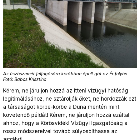
Az úszószemét felfogására korábban épült gát az Ér folyón.
Fotó: Babos Krisztina
Kérem, ne járuljon hozzá az itteni vízügyi hatóság
legitimálásához, ne sztárolják őket, ne hordozzák ezt
a társaságot körbe-körbe a Duna mentén mint
követendő példát! Kérem, ne járuljon hozzá ezáltal
ahhoz, hogy a Körösvidéki Vízügyi Igazgatóság a
rossz módszereivel tovább súlyosbíthassa az
aszályt!