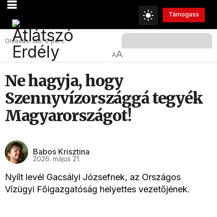
Támogass
Olvasási Idő: 9 perc
A
A
Ne hagyja, hogy
Szennyvízországgá tegyék
Magyarországot!
Babos Krisztina
2026. május 21.
Nyílt levél Gacsályi Józsefnek, az Országos
Vízügyi Főigazgatóság helyettes vezetőjének.