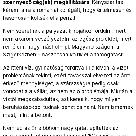
szennyező cég(ek) megállítására
! Kényszerítse,
kérem, arra a romániai kollégáit, hogy értelmesen és
hasznosan költsék el a pénzt!
Nem szeretnék a pályázat kiírójához fordulni, mert
nem akarom veszélyeztetni az egész projektet, mert
remélem, hogy máshol – pl. Magyarországon, a
Szigetközben – hasznosan költik el a támogatást.
Az itteni vízügyi hatóság fordítva ül a lovon: a vizet
problémának tekinti, ezért tavasszal elvezeti az árral
érkező mennyiséget, a szárazságra pedig csak
vonogatja a vállát, az nem az ő problémája. Miután a
víztől megszabadultak, azt keresik, hogy milyen
beruházásokból tudnak pénzt csinálni. Nem ismernek
mást, mint a betont.
Nemrég az Érre böhöm nagy gátat építettek az
úszószemét felfogására több mint 100 ezer euróból.