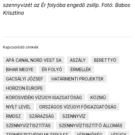
szennyvizét az Ér folyóba engedő zsilip. Fotó: Babos
Krisztina
Kapcsolódó címkék
APĂ CANAL NORD VEST SA
ASZÁLY
BERETTYÓ
BIHAR MEGYE
ÉR FOLYÓ
ÉRMELLÉK
GACSÁLYI JÓZSEF
HATÁRMENTI PROJEKTEK
HORIZON EUROPE
KÖRÖSVIDÉKI VÍZÜGYI IGAZGATÓSÁG
KÖZMŰ
NYÍLT LEVÉL
ORSZÁGOS VÍZÜGYI FŐIGAZGATÓSÁG
RMDSZ
SZÁRAZSÁG
SZENNYVÍZ
SZENNYVÍZTISZTÍTÁS
SZENNYVÍZTISZTÍTÓ ÁLLOMÁS
TERMÉSZETVÉDELMI TERÜLET
VÍZMINŐSÉG
VÍZÜGY