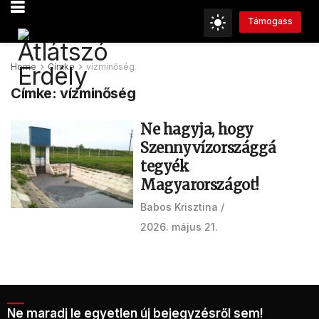
Támogass
Home
Címke
vízminőség
Címke:
vízminőség
Ne hagyja, hogy
Szennyvízországgá
tegyék
Magyarországot!
Babos Krisztina
2026. május 21.
Ne maradj le egyetlen új bejegyzésről sem!