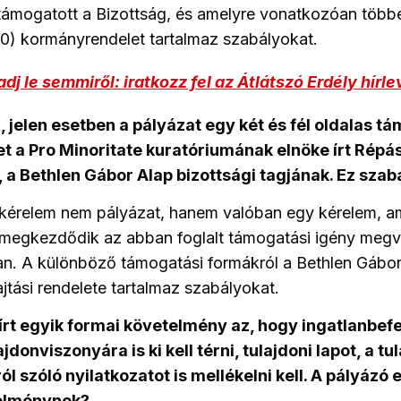
támogatott a Bizottság, és amelyre vonatkozóan több
0) kormányrendelet tartalmaz szabályokat.
dj le semmiről: iratkozz fel az Átlátszó Erdély hírle
, jelen esetben a pályázat egy két és fél oldalas t
t a Pro Minoritate kuratóriumának elnöke írt Répá
a Bethlen Gábor Alap bizottsági tagjának. Ez szab
 kérelem nem pályázat, hanem valóban egy kérelem, a
megkezdődik az abban foglalt támogatási igény megv
an. A különböző támogatási formákról a Bethlen Gábor
jtási rendelete tartalmaz szabályokat.
őírt egyik formai követelmény az, hogy ingatlanbef
ajdonviszonyára is ki kell térni, tulajdoni lapot, a t
l szóló nyilatkozatot is mellékelni kell. A pályázó e
elménynek?