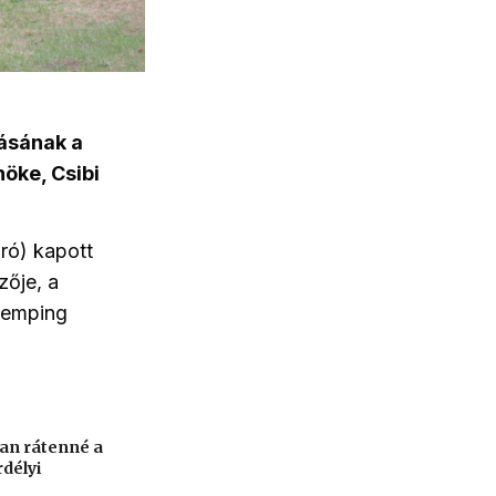
tásának a
nöke, Csibi
uró) kapott
zője, a
 kemping
an rátenné a
rdélyi