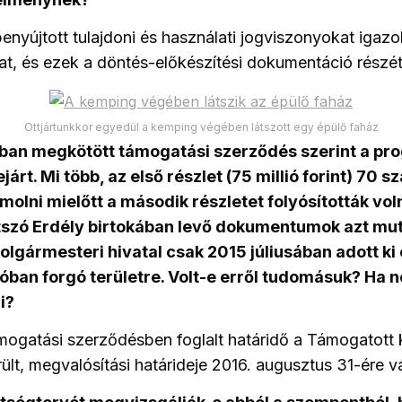
enyújtott tulajdoni és használati jogviszonyokat igazo
, és ezek a döntés-előkészítési dokumentáció részét
Ottjártunkkor egyedül a kemping végében látszott egy épülő faház
ában megkötött támogatási szerződés szerint a pr
járt. Mi több, az első részlet (75 millió forint) 70 
zámolni mielőtt a második részletet folyósították vo
tszó Erdély birtokában levő dokumentumok azt mut
olgármesteri hivatal csak 2015 júliusában adott ki 
óban forgó területre. Volt-e erről tudomásuk? Ha n
i?
mogatási szerződésben foglalt határidő a Támogatott 
ült, megvalósítási határideje 2016. augusztus 31-ére vá