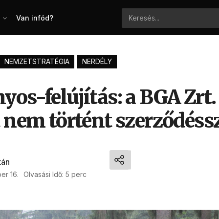
Van infód?
NEMZETSTRATÉGIA
NERDÉLY
os-felújítás: a BGA Zrt.
t nem történt szerződéss
tán
er 16.
Olvasási Idő: 5 perc