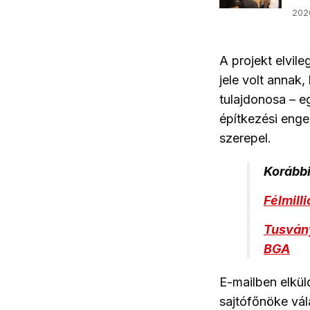
2026
A projekt elvil
jele volt annak
tulajdonosa – e
építkezési enge
szerepel.
Korábbi
Félmill
Tusványo
BGA
E-mailben elkül
sajtófőnöke vál