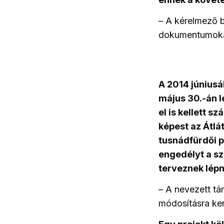
– A kérelmező b
dokumentumokat
A 2014 június
május 30.-án le
el is kellett s
képest az Átlá
tusnádfürdői p
engedélyt a sz
terveznek lépn
– A nevezett tá
módosításra ker