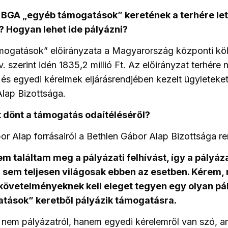
BGA „egyéb támogatások” keretének a terhére lett
 Hogyan lehet ide pályázni?
mogatások” előirányzata a Magyarország központi köl
v. szerint idén 1835,2 millió Ft. Az előirányzat terhére n
és egyedi kérelmek eljárásrendjében kezelt ügyleteket
lap Bizottsága.
t dönt a támogatás odaítéléséről?
or Alap forrásairól a Bethlen Gábor Alap Bizottsága re
m találtam meg a pályázati felhívást, így a pályáz
sem teljesen világosak ebben az esetben. Kérem, 
követelményeknek kell eleget tegyen egy olyan pá
tások” keretből pályázik támogatásra.
 nem pályázatról, hanem egyedi kérelemről van szó, a