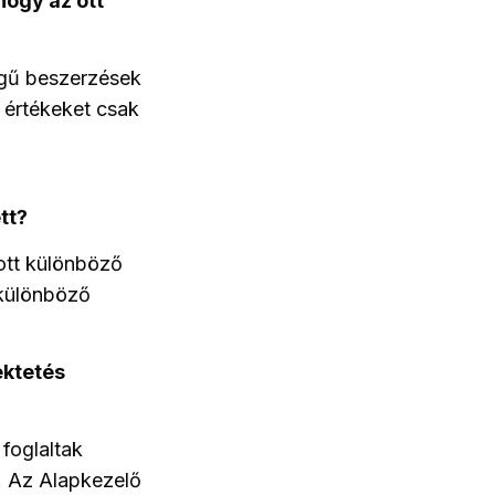
hogy az ott
egű beszerzések
 értékeket csak
tt?
ott különböző
 különböző
ektetés
foglaltak
i. Az Alapkezelő