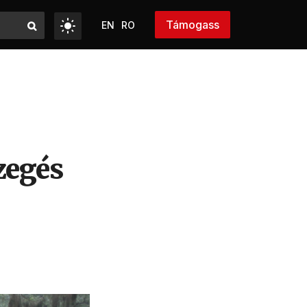
Támogass
EN
RO
zegés