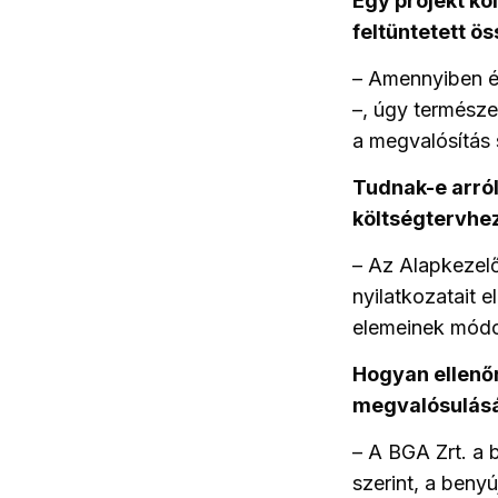
Egy projekt kö
feltüntetett ö
– Amennyiben ér
–, úgy természe
a megvalósítás s
Tudnak-e arról
költségtervhe
– Az Alapkezel
nyilatkozatait 
elemeinek módo
Hogyan ellenőr
megvalósulás
– A BGA Zrt. a 
szerint, a beny