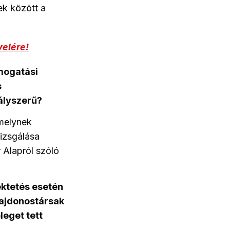
ek között a
velére!
ámogatási
s
ályszerű?
melynek
izsgálása
 Alapról szóló
ektetés esetén
ulajdonostársak
leget tett