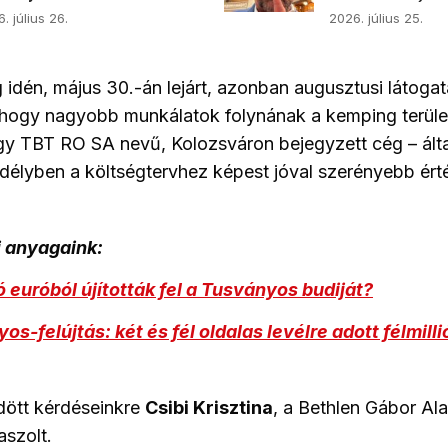
. július 26.
2026. július 25.
eg idén, május 30.-án lejárt, azonban augusztusi látog
, hogy nagyobb munkálatok folynának a kemping terül
gy TBT RO SA nevű, Kolozsváron bejegyzett cég – álta
délyben a költségtervhez képest jóval szerényebb ér
 anyagaink:
ió euróból újították fel a Tusványos budiját?
s-felújtás: két és fél oldalas levélre adott félmilli
dött kérdéseinkre
Csibi Krisztina
, a Bethlen Gábor Ala
aszolt.