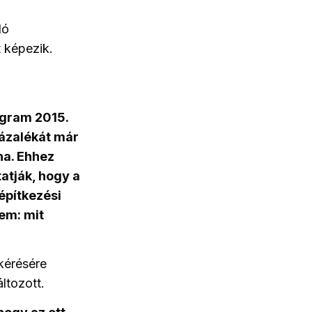
ló
 képezik.
ogram 2015.
százalékát már
lna. Ehhez
atják, hogy a
építkezési
em: mit
kérésére
ltozott.