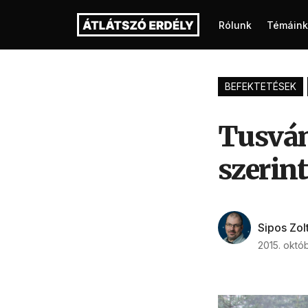
Rólunk
Témáink
BEFEKTETÉSEK
Tusvány
szerin
Sipos Zol
2015. októb