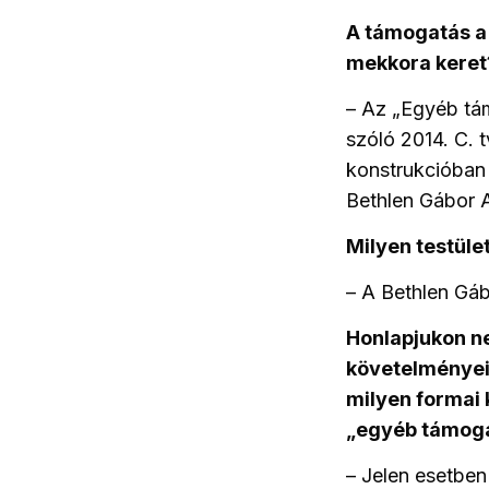
A támogatás a 
mekkora keret?
– Az „Egyéb tá
szóló 2014. C. t
konstrukcióban 
Bethlen Gábor A
Milyen testüle
– A Bethlen Gáb
Honlapjukon ne
követelményei 
milyen formai 
„egyéb támoga
– Jelen esetben