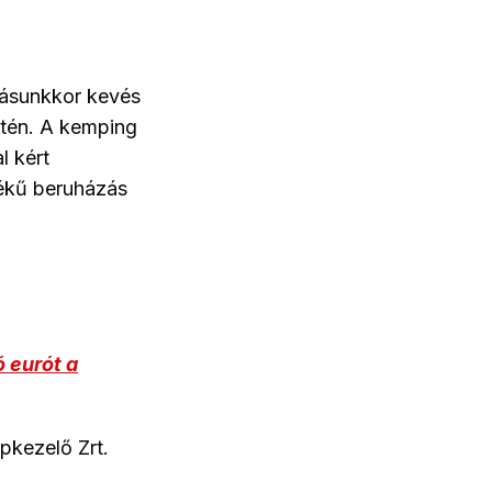
atásunkkor kevés
etén. A kemping
l kért
tékű beruházás
ó eurót a
pkezelő Zrt.