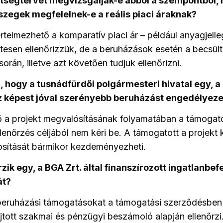
ltségtervét megvizsgálják-e abból a szempontból, 
sszegek megfelelnek-e a reális piaci áraknak?
telmezhető a komparatív piaci ár – például anyagjell
tesen ellenőrizzük, de a beruházások esetén a becsült
orán, illetve azt követően tudjuk ellenőrizni.
, hogy a tusnádfürdői polgármesteri hivatal egy, a
z képest jóval szerényebb beruházást engedélyeze
ő a projekt megvalósításának folyamatában a támogat
ellenőrzés céljából nem kéri be. A támogatott a projekt
sítását bármikor kezdeményezheti.
zik egy, a BGA Zrt. által finanszírozott ingatlanbef
át?
beruházási támogatásokat a támogatási szerződésben 
újtott szakmai és pénzügyi beszámoló alapján ellenőrz