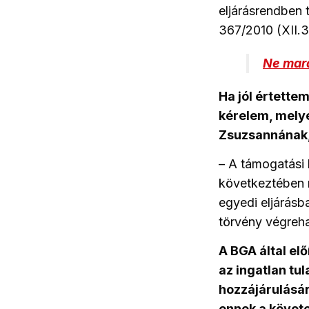
eljárásrendben 
367/2010 (XII.3
Ne mara
Ha jól értettem
kérelem, melye
Zsuzsannának, 
– A támogatási
következtében 
egyedi eljárásb
törvény végreha
A BGA által el
az ingatlan tul
hozzájárulásáró
ennek a követ