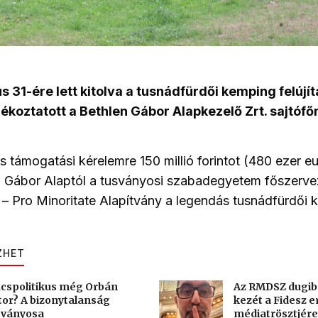
s 31-ére lett kitolva a tusnádfürdői kemping felújí
jékoztatott a Bethlen Gábor Alapkezelő Zrt. sajtófő
as támogatási kérelemre 150 millió forintot (480 ezer e
n Gábor Alaptól a tusványosi szabadegyetem főszerve
– Pro Minoritate Alapítvány a legendás tusnádfürdői
ZHET
cspolitikus még Orbán
Az RMDSZ dugib
tor? A bizonytalanság
kezét a Fidesz e
sványosa
médiatrösztjére