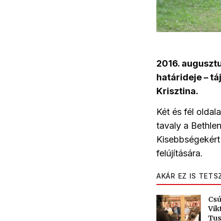
2016. augusztu
határideje – tá
Krisztina.
Két és fél oldal
tavaly a Bethle
Kisebbségekért 
felújítására.
AKÁR EZ IS TETS
Csú
Vik
Tu