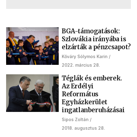
BGA-támogatások:
Szlovákia irányába is
elzárták a pénzcsapot?
Kőváry Sólymos Karin
2022. március 28.
Téglák és emberek.
Az Erdélyi
Református
Egyházkerület
ingatlanberuházásai
Sipos Zoltán
2018. augusztus 28.