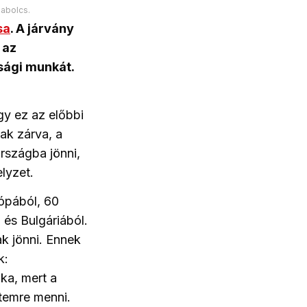
zabolcs.
sa
. A járvány
s
az
sági munkát.
y ez az előbbi
nak zárva, a
szágba jönni,
lyzet.
ópából, 60
és Bulgáriából.
k jönni. Ennek
k:
ka, mert a
etemre menni.