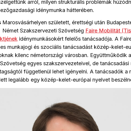
zélgettünk arról, milyen strukturális problémák húzód
ezőgazdasági idénymunka hátterében.
s
Marosvásárhelyen született, érettségi után Budapeste
 Német Szakszervezeti Szövetség
Faire Mobilität (T
ektjének
idénymunkásokért felelős tanácsadója. A Faire
nes munkajogi és szociális tanácsadást közép-kelet-e
nak kilenc németországi városban. Együttműködik 
Szövetség egyes szakszervezeteivel, de tanácsadási 
tagságtól függetlenül lehet igényelni. A tanácsadók a
lett legalább egy közép-kelet-európai nyelvet beszéln