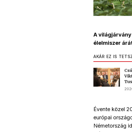
A világjárvány
élelmiszer árá
AKÁR EZ IS TETS
Csú
Vik
Tu
2026
Évente közel 2
európai országo
Németország id