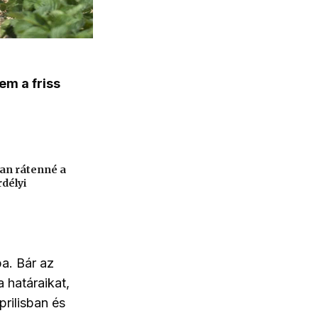
em a friss
an rátenné a
rdélyi
a. Bár az
 határaikat,
rilisban és