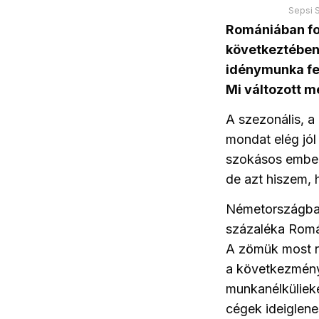
Sepsi S
Romániában fo
következtében
idénymunka fe
Mi változott m
A szezonális, 
mondat elég jól
szokásos ember
de azt hiszem, 
Németországba 
százaléka Román
A zömük most ne
a következmény
munkanélkülieke
cégek ideiglene