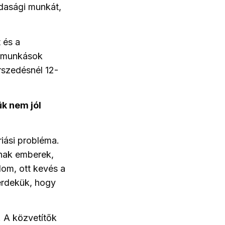
dasági munkát,
 és a
onmunkások
szedésnél 12-
k nem jól
riási probléma.
nnak emberek,
lom, ott kevés a
 érdekük, hogy
. A közvetítők