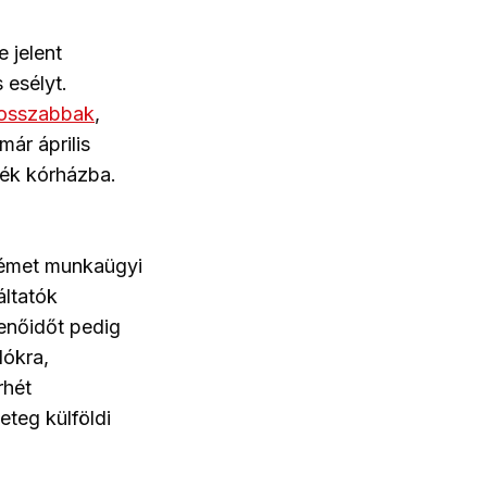
 jelent
 esélyt.
rosszabbak
,
ár április
ték kórházba.
 német munkaügyi
ltatók
henőidőt pedig
dókra,
rhét
teg külföldi