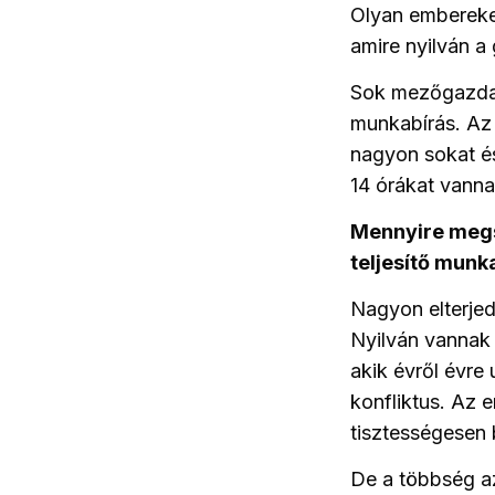
Olyan embereke
amire nyilván 
Sok mezőgazdasá
munkabírás. Az
nagyon sokat é
14 órákat vannak
Mennyire megs
teljesítő munk
Nagyon elterjed
Nyilván vannak
akik évről évre
konfliktus. Az 
tisztességesen 
De a többség az