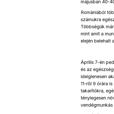
májusban 40-40
Romániából több
számukra egészs
Többségük már é
mint amit a mun
elején belehalt
Április 7-én pe
és az egészség
ideiglenesen ak
11-ről 9 órára 
takarítókra, eg
ténylegesen növ
vendégmunkás 