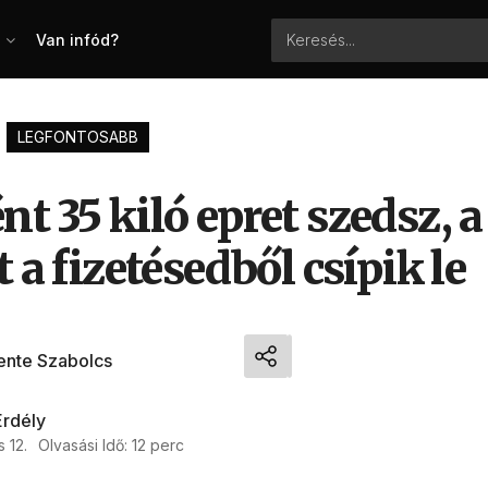
Van infód?
LEGFONTOSABB
t 35 kiló epret szedsz, a
t a fizetésedből csípik le
ente Szabolcs
Erdély
 12.
Olvasási Idő: 12 perc