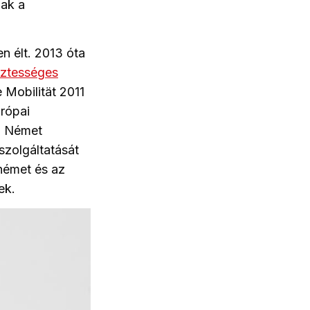
nak a
n élt. 2013 óta
isztességes
 Mobilität 2011
urópai
a Német
szolgáltatását
 német és az
ek.