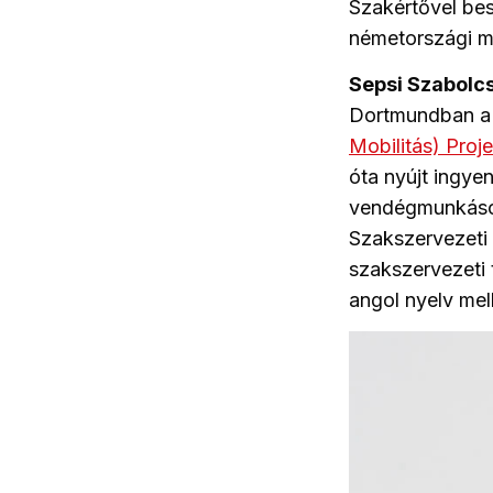
Szakértővel bes
németországi m
Sepsi Szabolc
Dortmundban a
Mobilitás) Proj
óta nyújt ingye
vendégmunkások
Szakszervezeti 
szakszervezeti 
angol nyelv mel