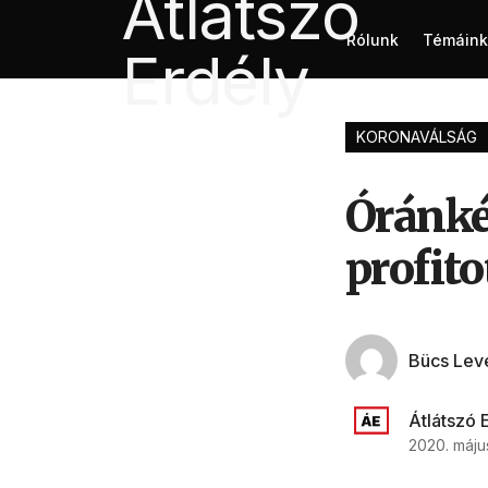
Rólunk
Témáink
KORONAVÁLSÁG
Óránkén
profito
Bücs Lev
Átlátszó 
2020. május