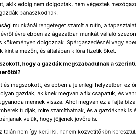
t, akik eddig nem dolgoztak, nem végeztek mezőgaz
a gazdák panaszkodnak.
gi munkánál rengeteget számít a rutin, a tapasztalat
 évről évre ebben az ágazatban munkát vállaló szez
s kőkeményen dolgoznak. Spárgaszedésnél vagy eper
 kint a mezőn, és általában kilóra fizetik őket.
zokott, hogy a gazdák megszabadulnak a szerintü
aerőtől?
t és megszokott, és ebben a jelenlegi helyzetben ez ó
 olyan gazdák, akiknek megvan a fix csapatuk, és va
 ugyanoda mennek vissza. Ahol megvan ez a fajta biza
emberek tudják, mire számíthatnak, és a gazdáknak is
bánjanak velük, hogy jöjjenek jövőre is.
 talán nem így kerül ki, hanem közvetítőkön keresztül