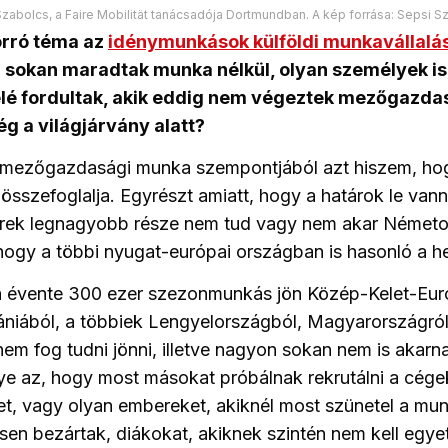
zabolcs, a Faire Mobilität tanácsadója Dortmundban. A kép forrása: Sepsi S
rró téma az
idénymunkások külföldi munkavállalá
 sokan maradtak munka nélkül, olyan személyek i
lé fordultak, akik eddig nem végeztek mezőgazda
ég a világjárvány alatt?
a mezőgazdasági munka szempontjából azt hiszem, hog
 összefoglalja. Egyrészt amiatt, hogy a határok le van
ek legnagyobb része nem tud vagy nem akar Németor
hogy a többi nyugat-európai országban is hasonló a he
évente 300 ezer szezonmunkás jön Közép-Kelet-Eur
iából, a többiek Lengyelországból, Magyarországról 
m fog tudni jönni, illetve nagyon sokan nem is akarna
e az, hogy most másokat próbálnak rekrutálni a cége
t, vagy olyan embereket, akiknél most szünetel a mun
sen bezártak, diákokat, akiknek szintén nem kell egy