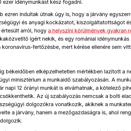
 ezer idénymunkást kész fogadni.
 ezren indultak útnak úgy is, hogy a járvány egyszerre
égügyi és anyagi kockázatot, kiszolgáltatottságot és
rtesült arról, hogy
a helyszíni körülmények gyakran 
kaközvetítő ígért nekik, és egy romániai idénymunkás m
 a koronavírus-fertőzésbe, mert kérése ellenére sem vit
dig békeidőben elképzelhetetlen mértékben lazított a
ügyi minisztérium a munkaidő szabályozásán. A munká
ár napi 12 órányi munkát is elvárhatnak, a kötelező pi
is csökkenthetik. Az új szabályozás nemcsak a bolti ela
észségügyi dolgozókra vonatkozik, akiknek a munkate
elte a járvány, hanem a mezőgazdaságra is, ahol renge
dolgozik.