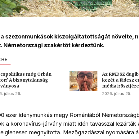
 a szezonmunkások kiszolgáltatottságát növelte, n
t. Németországi szakértőt kérdeztünk.
ZHET
cspolitikus még Orbán
Az RMDSZ dugib
tor? A bizonytalanság
kezét a Fidesz e
sványosa
médiatrösztjére
. július 26.
2026. július 25.
00 ezer idénymunkás megy Romániából Németországb
k a koronavírus-járvány miatt idén tavasszal lezárták a
eiglenesen megnyitotta. Mezőgazdászai nyomására áp