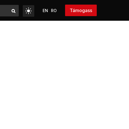
Támogass
EN
RO