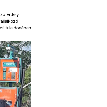
szó Erdély
állalkozó
asi tulajdonában