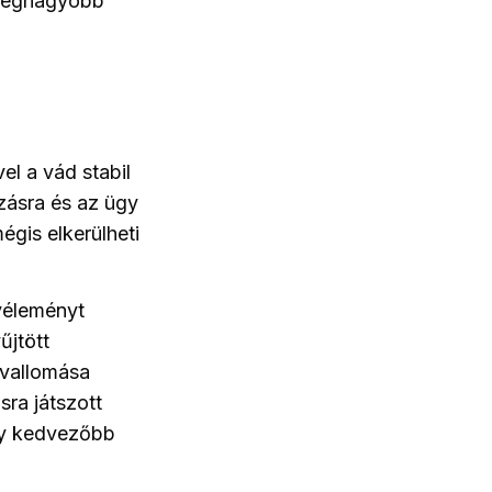
 legnagyobb
el a vád stabil
úzásra és az ügy
gis elkerülheti
 véleményt
űjtött
 vallomása
sra játszott
ly kedvezőbb