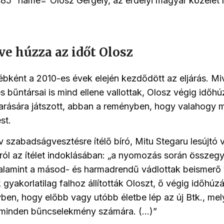
485″ name=”Olosz Gergely, az erdélyi magyar közélet
éve húzza az időt Olosz
ébként a 2010-es évek elején kezdődött az eljárás. Miv
és bűntársai is mind ellene vallottak, Olosz végig időh
rására játszott, abban a reményben, hogy valahogy mé
st.
v szabadságvesztésre ítélő bíró, Mitu Stegaru lesújtó
tról az ítélet indoklásában: „a nyomozás során összegy
valamint a másod- és harmadrendű vádlottak beismerő
 gyakorlatilag falhoz állították Oloszt, ő végig időhúzá
ben, hogy előbb vagy utóbb életbe lép az új Btk., me
ő minden bűncselekmény számára. (…)”