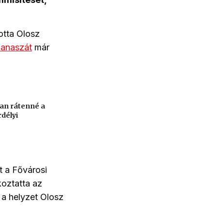
otta Olosz
panaszát
már
an rátenné a
rdélyi
t a Fővárosi
koztatta az
 a helyzet Olosz