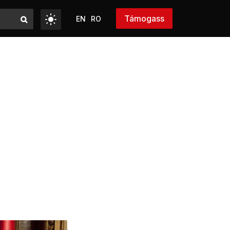
Támogass
EN
RO