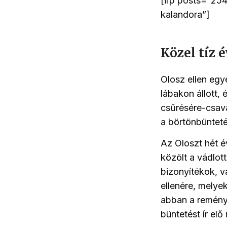
[irp posts=”25
kalandora”]
Közel tíz 
Olosz ellen egy
lábakon állott, 
csűrésére-csava
a börtönbünteté
Az Oloszt hét é
közölt a vádlot
bizonyítékok, 
ellenére, melyek
abban a remény
büntetést ír el