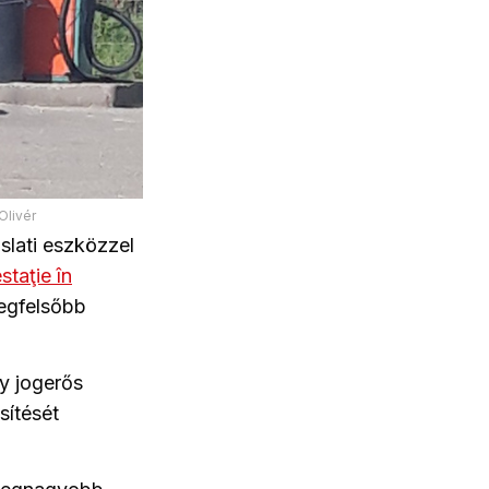
Olivér
slati eszközzel
taţie în
egfelsőbb
y jogerős
sítését