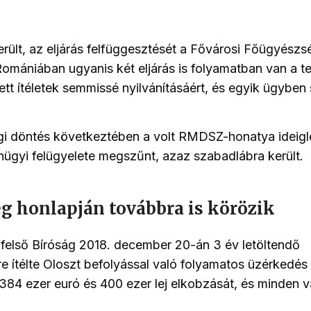
erült, az eljárás felfüggesztését a Fővárosi Főügyészs
Romániában ugyanis két eljárás is folyamatban van a ter
tt ítéletek semmissé nyilvánításáért, és egyik ügyben 
i döntés következtében a volt RMDSZ-honatya ideigl
nügyi felügyelete megszűnt, azaz szabadlábra került.
g honlapján továbbra is körözik
felső Bíróság 2018. december 20-án 3 év letöltendő
e ítélte Oloszt befolyással való folyamatos üzérkedés 
e 384 ezer euró és 400 ezer lej elkobzását, és minden