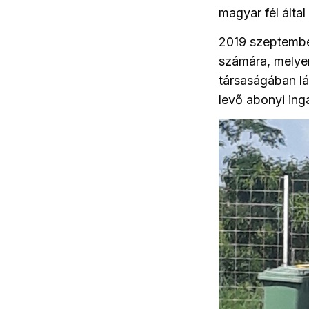
magyar fél álta
2019 szeptemb
számára, melyen
társaságában lá
levő abonyi inga