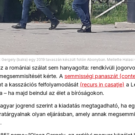
 Gergely (balra) egy 2019 tavaszán készült fotón Abonyban. Mellette Halasi 
 a romániai szálat sem hanyagolta: rendkívüli jogorvo
t megsemmisítését kérte. A
semmisségi panaszát (contes
t a kasszációs felfolyamodását
(recurs in casaţie)
a L
ja – ha majd beindul az élet a bíróságokon.
agyar jogrend szerint a kiadatás megtagadható, ha eg
újratárgyalnak olyan eljárásban, amely annak megsemmi
.