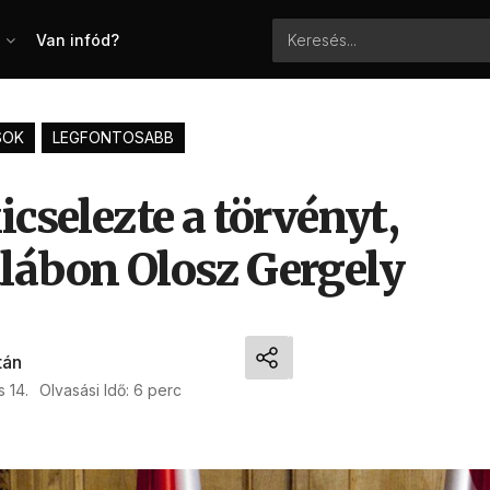
Van infód?
SOK
LEGFONTOSABB
icselezte a törvényt,
lábon Olosz Gergely
tán
 14.
Olvasási Idő: 6 perc