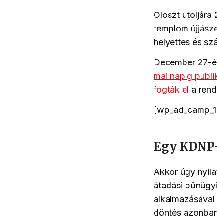
Oloszt utoljára
templom újjásze
helyettes és sz
December 27-én 
mai napig publi
fogták el
a rend
[wp_ad_camp_1
Egy KDNP-h
Akkor úgy nyil
átadási bűnügyi
alkalmazásával 
döntés azonban 