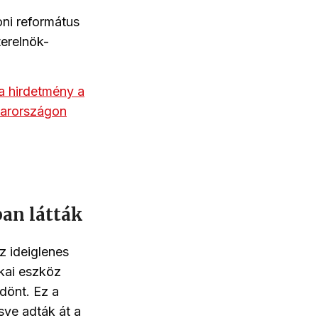
oni református
terelnök-
a hirdetmény a
arországon
ban látták
z ideiglenes
kai eszköz
dönt. Ez a
sve adták át a