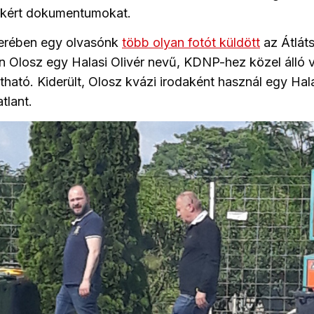
l kért dokumentumokat.
erében egy olvasónk
több olyan fotót küldött
az Átlát
 Olosz egy Halasi Olivér nevű, KDNP-hez közel álló v
tható. Kiderült, Olosz kvázi irodaként használ egy Hal
tlant.