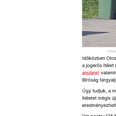
Olosz
Időközben Olosz
a jogerős ítéle
anulare)
valamin
Bíróság tárgyal
Úgy tudjuk, a m
ítéletet mégis 
eredményezheti