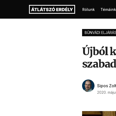
Rólunk
Témáink
BŰNVÁDI ELJÁRÁ
Újból k
szabad
Sipos Zol
2020. május