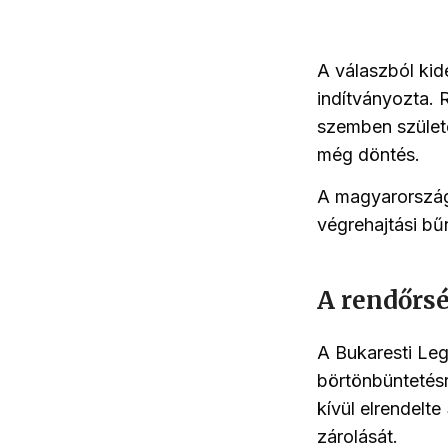
A válaszból kid
indítványozta. 
szemben születe
még döntés.
A magyarország
végrehajtási bű
A rendőrsé
A Bukaresti Leg
börtönbüntetésr
kívül elrendelt
zárolását.