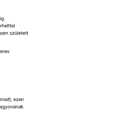
ég
helttel
sem született
enes
miatt, ezen
 vagyonának