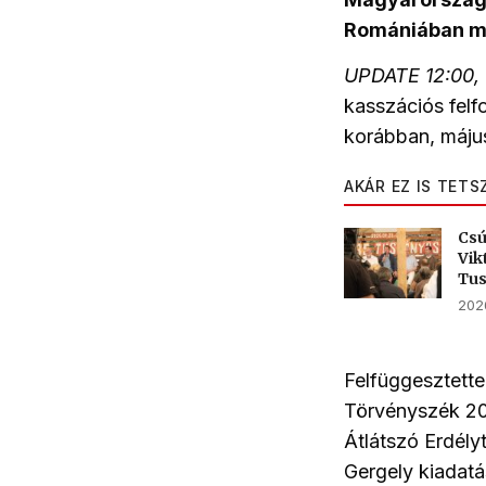
Romániában má
UPDATE 12:00, 
kasszációs fel
korábban, május
AKÁR EZ IS TETS
Csú
Vik
Tu
2026
Felfüggesztette
Törvényszék 201
Átlátszó Erdély
Gergely kiadatá