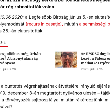
r rég rabosították volna.
10.06.2020:
a Legfelsőbb Bíróság június 5.-én elutasít
folyamodását
(recurs in casaţie),
miután
a semmisségi 
 28.-án elutasították.
ZHET
cspolitikus még Orbán
Az RMDSZ dugib
tor? A bizonytalanság
kezét a Fidesz e
sványosa
médiatrösztjére
. július 26.
2026. július 25.
 a büntetés végrehajtásának átvételére irányuló eljárás
9. december 3-án megtartott nyilvános ülésén – tájé
t a törvényszék sajtóosztálya, miután rákérdeztünk: mi
sával?