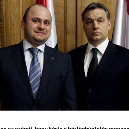
n az számít, hogy kérte a börtönbüntetés megsem