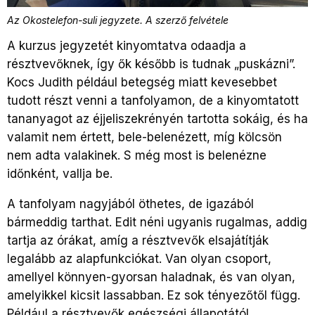
Az Okostelefon-suli jegyzete. A szerző felvétele
A kurzus jegyzetét kinyomtatva odaadja a
résztvevőknek, így ők később is tudnak „puskázni”.
Kocs Judith például betegség miatt kevesebbet
tudott részt venni a tanfolyamon, de a kinyomtatott
tananyagot az éjjeliszekrényén tartotta sokáig, és ha
valamit nem értett, bele-belenézett, míg kölcsön
nem adta valakinek. S még most is belenézne
időnként, vallja be.
A tanfolyam nagyjából öthetes, de igazából
bármeddig tarthat. Edit néni ugyanis rugalmas, addig
tartja az órákat, amíg a résztvevők elsajátítják
legalább az alapfunkciókat. Van olyan csoport,
amellyel könnyen-gyorsan haladnak, és van olyan,
amelyikkel kicsit lassabban. Ez sok tényezőtől függ.
Például a résztvevők egészségi állapotától.