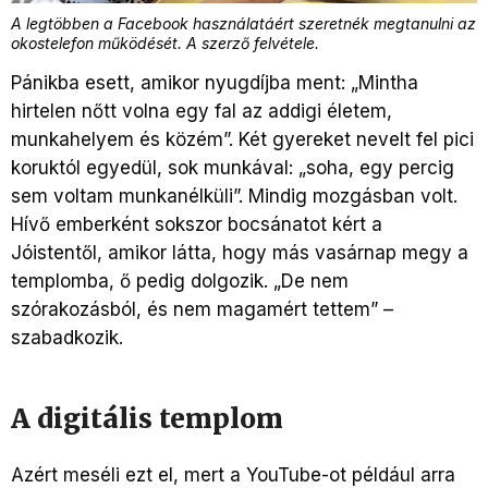
A legtöbben a Facebook használatáért szeretnék megtanulni az
okostelefon működését. A szerző felvétele.
Pánikba esett, amikor nyugdíjba ment: „Mintha
hirtelen nőtt volna egy fal az addigi életem,
munkahelyem és közém”. Két gyereket nevelt fel pici
koruktól egyedül, sok munkával: „soha, egy percig
sem voltam munkanélküli”. Mindig mozgásban volt.
Hívő emberként sokszor bocsánatot kért a
Jóistentől, amikor látta, hogy más vasárnap megy a
templomba, ő pedig dolgozik. „De nem
szórakozásból, és nem magamért tettem” –
szabadkozik.
A digitális templom
Azért meséli ezt el, mert a YouTube-ot például arra