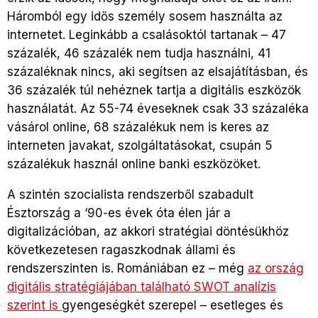
Háromból egy idős személy sosem használta az
internetet. Leginkább a csalásoktól tartanak – 47
százalék, 46 százalék nem tudja használni, 41
százaléknak nincs, aki segítsen az elsajátításban, és
36 százalék túl nehéznek tartja a digitális eszközök
használatát. Az 55-74 éveseknek csak 33 százaléka
vásárol online, 68 százalékuk nem is keres az
interneten javakat, szolgáltatásokat, csupán 5
százalékuk használ online banki eszközöket.
A szintén szocialista rendszerből szabadult
Észtország a ‘90-es évek óta élen jár a
digitalizációban, az akkori stratégiai döntésükhöz
következetesen ragaszkodnak állami és
rendszerszinten is. Romániában ez – még
az ország
digitális stratégiájában található SWOT analízis
szerint is
gyengeségkét szerepel – esetleges és