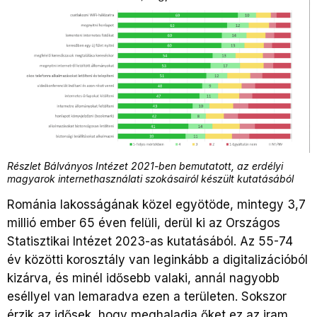
Részlet Bálványos Intézet 2021-ben bemutatott, az erdélyi
magyarok internethasználati szokásairól készült kutatásából
Románia lakosságának közel egyötöde, mintegy 3,7
millió ember 65 éven felüli, derül ki az Országos
Statisztikai Intézet 2023-as kutatásából. Az 55-74
év közötti korosztály van leginkább a digitalizációból
kizárva, és minél idősebb valaki, annál nagyobb
eséllyel van lemaradva ezen a területen. Sokszor
érzik az idősek, hogy meghaladja őket ez az iram.