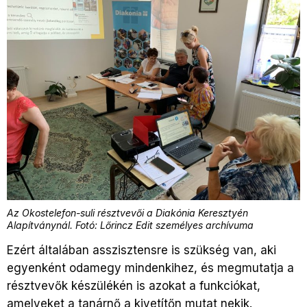
Az Okostelefon-suli résztvevői a Diakónia Keresztyén
Alapítványnál. Fotó: Lőrincz Edit személyes archívuma
Ezért általában asszisztensre is szükség van, aki
egyenként odamegy mindenkihez, és megmutatja a
résztvevők készülékén is azokat a funkciókat,
amelyeket a tanárnő a kivetítőn mutat nekik.