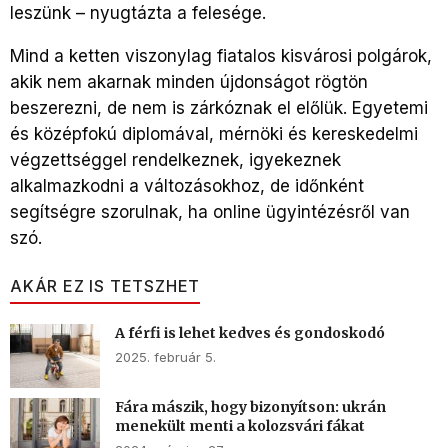
leszünk – nyugtázta a felesége.
Mind a ketten viszonylag fiatalos kisvárosi polgárok,
akik nem akarnak minden újdonságot rögtön
beszerezni, de nem is zárkóznak el előlük. Egyetemi
és középfokú diplomával, mérnöki és kereskedelmi
végzettséggel rendelkeznek, igyekeznek
alkalmazkodni a változásokhoz, de időnként
segítségre szorulnak, ha online ügyintézésről van
szó.
AKÁR EZ IS TETSZHET
A férfi is lehet kedves és gondoskodó
2025. február 5.
Fára mászik, hogy bizonyítson: ukrán
menekült menti a kolozsvári fákat