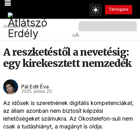
Támogass
Olvasási Idő: 29 perc
A
A
A reszketéstől a nevetésig:
egy kirekesztett nemzedék
Pál Edit Éva
2025. június 20.
Az idősek is szeretnének digitális kompetenciákat,
az állam azonban nem biztosít képzési
lehetőségeket számukra. Az Okostelefon-suli nem
csak a tudáshiányt, a magányt is oldja.