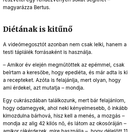
magyarázza Bertus.
Diétának is kitűnő
A videómegosztót azonban nem csak lelki, hanem a
testi táplálék forrásaként is használja.
– Amikor év elején megműtöttek az epémmel, csak
beírtam a keresőbe, hogy epediéta, és már adta is ki
a recepteket. Azóta is felajánlja, mert olyan, hogy
ami érdekel, azt mutatja – mondja.
Egy cukrászdában találkozunk, mert bár felajánlom,
hogy odamegyek, ahol neki kényelmesebb, ő inkább
kimozdulna bárhová, hisz kell a menés, a mozgás –
mondja az alig 42 kilós nő, és látom az okosóráján –
amikor rákérdezek, mire használja –, hogy délelőtt 11