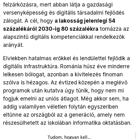
felzárkózásra, mert abban látja a gazdasági
versenyképesség és digitális társadalmi fejlődés
zálogát. A cél, hogy
a lakosság jelenlegi 54
százalékáról 2030-ig 80 százalékra
tornázza az
alapszintű digitális kompetenciákkal rendelkezők
arányát.
Elviekben hatalmas erőkkel és lendülettel fejlődik a
digitális infrastruktúra. Románia húsz éve minderre
lelkesen bólogat, azonban a kivitelezés finoman
szólva is hézagos. Az évtized közepén a meglévő
programok után kutatva úgy tűnik, hogy nem mi
fogjuk emelni az uniós átlagot. Még akkor sem, ha
addig valamilyen véletlen folytán egyszeriben
eltűnne az országból az a generáció, amely nem
részesülhetett az iskolában informatika oktatásban.