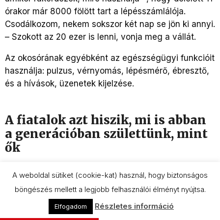
órakor már 8000 fölött tart a lépésszámlálója.
Csodálkozom, nekem sokszor két nap se jön ki annyi.
– Szokott az 20 ezer is lenni, vonja meg a vállát.
Az okosórának egyébként az egészségügyi funkcióit
használja: pulzus, vérnyomás, lépésmérő, ébresztő,
és a hívások, üzenetek kijelzése.
A fiatalok azt hiszik, mi is abban
a generációban születtünk, mint
ők
Simó Bertus úgy érezte, szüksége van a
A weboldal sütiket (cookie-kat) használ, hogy biztonságos
tanfolyamra, a fiai mindenben okosak a telefon és a
böngészés mellett a legjobb felhasználói élményt nyújtsa.
számítógépek területén, de nincs annyi türelmük,
Részletes információ
Elfogadom
hogy megtanítsák. „Azt hiszik, mi is abban a