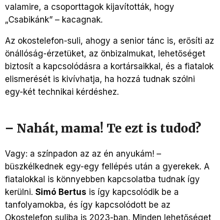
valamire, a csoporttagok kijavították, hogy
„Csabikánk” – kacagnak.
Az okostelefon-suli, ahogy a senior tánc is, erősíti az
önállóság-érzetüket, az önbizalmukat, lehetőséget
biztosít a kapcsolódásra a kortársaikkal, és a fiatalok
elismerését is kivívhatja, ha hozzá tudnak szólni
egy-két technikai kérdéshez.
– Nahát, mama! Te ezt is tudod?
Vagy: a színpadon az az én anyukám! –
büszkélkednek egy-egy fellépés után a gyerekek. A
fiatalokkal is könnyebben kapcsolatba tudnak így
kerülni.
Simó Bertus
is így kapcsolódik be a
tanfolyamokba, és így kapcsolódott be az
Okostelefon suliba is 2023-ban. Minden lehetőséget