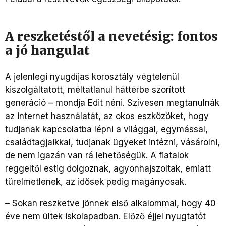
A reszketéstől a nevetésig: fontos
a jó hangulat
A jelenlegi nyugdíjas korosztály végtelenül
kiszolgáltatott, méltatlanul háttérbe szorított
generáció – mondja Edit néni. Szívesen megtanulnák
az internet használatát, az okos eszközöket, hogy
tudjanak kapcsolatba lépni a világgal, egymással,
családtagjaikkal, tudjanak ügyeket intézni, vásárolni,
de nem igazán van rá lehetőségük. A fiatalok
reggeltől estig dolgoznak, agyonhajszoltak, emiatt
türelmetlenek, az idősek pedig magányosak.
– Sokan reszketve jönnek első alkalommal, hogy 40
éve nem ültek iskolapadban. Előző éjjel nyugtatót