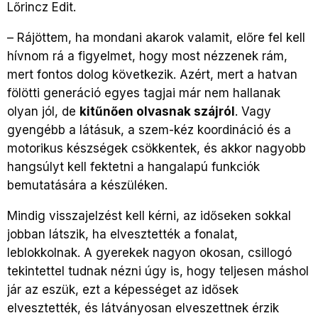
Lőrincz Edit.
– Rájöttem, ha mondani akarok valamit, előre fel kell
hívnom rá a figyelmet, hogy most nézzenek rám,
mert fontos dolog következik. Azért, mert a hatvan
fölötti generáció egyes tagjai már nem hallanak
olyan jól, de
kitűnően olvasnak szájról
. Vagy
gyengébb a látásuk, a szem-kéz koordináció és a
motorikus készségek csökkentek, és akkor nagyobb
hangsúlyt kell fektetni a hangalapú funkciók
bemutatására a készüléken.
Mindig visszajelzést kell kérni, az időseken sokkal
jobban látszik, ha elvesztették a fonalat,
leblokkolnak. A gyerekek nagyon okosan, csillogó
tekintettel tudnak nézni úgy is, hogy teljesen máshol
jár az eszük, ezt a képességet az idősek
elvesztették, és látványosan elveszettnek érzik