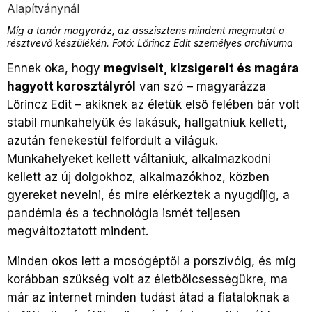
Míg a tanár magyaráz, az asszisztens mindent megmutat a
résztvevő készülékén. Fotó: Lőrincz Edit személyes archívuma
Ennek oka, hogy
megviselt, kizsigerelt és magára
hagyott korosztályról
van szó – magyarázza
Lőrincz Edit – akiknek az életük első felében bár volt
stabil munkahelyük és lakásuk, hallgatniuk kellett,
azután fenekestül felfordult a világuk.
Munkahelyeket kellett váltaniuk, alkalmazkodni
kellett az új dolgokhoz, alkalmazókhoz, közben
gyereket nevelni, és mire elérkeztek a nyugdíjig, a
pandémia és a technológia ismét teljesen
megváltoztatott mindent.
Minden okos lett a mosógéptől a porszívóig, és míg
korábban szükség volt az életbölcsességükre, ma
már az internet minden tudást átad a fiataloknak a