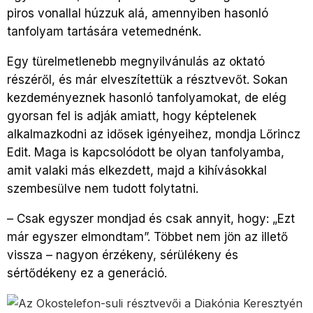
piros vonallal húzzuk alá, amennyiben hasonló
tanfolyam tartására vetemednénk.
Egy türelmetlenebb megnyilvánulás az oktató
részéről, és már elveszítettük a résztvevőt. Sokan
kezdeményeznek hasonló tanfolyamokat, de elég
gyorsan fel is adják amiatt, hogy képtelenek
alkalmazkodni az idősek igényeihez, mondja Lőrincz
Edit. Maga is kapcsolódott be olyan tanfolyamba,
amit valaki más elkezdett, majd a kihívásokkal
szembesülve nem tudott folytatni.
– Csak egyszer mondjad és csak annyit, hogy: „Ezt
már egyszer elmondtam”. Többet nem jön az illető
vissza – nagyon érzékeny, sérülékeny és
sértődékeny ez a generáció.