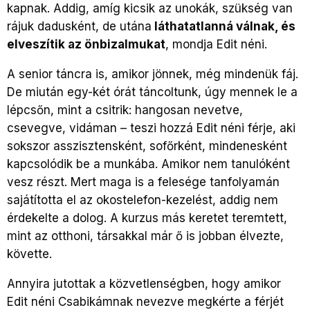
kapnak. Addig, amíg kicsik az unokák, szükség van
rájuk dadusként, de utána
láthatatlanná válnak, és
elveszítik az önbizalmukat
, mondja Edit néni.
A senior táncra is, amikor jönnek, még mindenük fáj.
De miután egy-két órát táncoltunk, úgy mennek le a
lépcsőn, mint a csitrik: hangosan nevetve,
csevegve, vidáman – teszi hozzá Edit néni férje, aki
sokszor asszisztensként, sofőrként, mindenesként
kapcsolódik be a munkába. Amikor nem tanulóként
vesz részt. Mert maga is a felesége tanfolyamán
sajátította el az okostelefon-kezelést, addig nem
érdekelte a dolog. A kurzus más keretet teremtett,
mint az otthoni, társakkal már ő is jobban élvezte,
követte.
Annyira jutottak a közvetlenségben, hogy amikor
Edit néni Csabikámnak nevezve megkérte a férjét