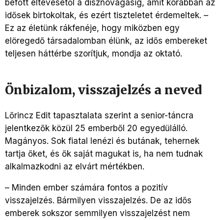
befőtt eltevésétől a disznóvágásig, amit korábban az
idősek birtokoltak, és ezért tiszteletet érdemeltek. –
Ez az életünk rákfenéje, hogy miközben egy
elöregedő társadalomban élünk, az idős embereket
teljesen háttérbe szorítjuk, mondja az oktató.
Önbizalom, visszajelzés a neved
Lőrincz Edit tapasztalata szerint a senior-táncra
jelentkezők közül 25 emberből 20 egyedülálló.
Magányos. Sok fiatal lenézi és butának, tehernek
tartja őket, és ők saját magukat is, ha nem tudnak
alkalmazkodni az elvárt mértékben.
– Minden ember számára fontos a pozitív
visszajelzés. Bármilyen visszajelzés. De az idős
emberek sokszor semmilyen visszajelzést nem