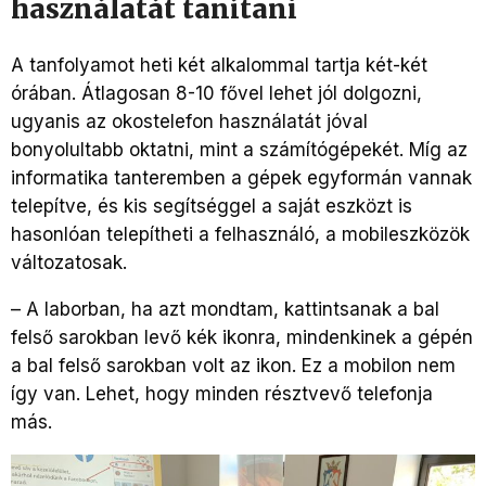
használatát tanítani
A tanfolyamot heti két alkalommal tartja két-két
órában. Átlagosan 8-10 fővel lehet jól dolgozni,
ugyanis az okostelefon használatát jóval
bonyolultabb oktatni, mint a számítógépekét. Míg az
informatika tanteremben a gépek egyformán vannak
telepítve, és kis segítséggel a saját eszközt is
hasonlóan telepítheti a felhasználó, a mobileszközök
változatosak.
– A laborban, ha azt mondtam, kattintsanak a bal
felső sarokban levő kék ikonra, mindenkinek a gépén
a bal felső sarokban volt az ikon. Ez a mobilon nem
így van. Lehet, hogy minden résztvevő telefonja
más.