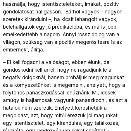
használja, hogy istentiszteleteket, imákat, pozitív
gondolatokat hallgasson. „Bárhol vagyok – nagyon
szeretek kirándulni –, ha kicsit lehangolt vagyok,
belehallgatok egy jó prédikációba, és máris jobb,
emelkedettebb a napom. Annyi rossz dolog van a
világon, szükség van a pozitív megerősítésre is az
embernek”, állítja.
– El kell fogadni a valóságot, ebben élünk, de
gondoskodni kell arról, hogy ne ragadjunk le a
negatív dolgoknál, hanem próbáljuk meg magunkat
és a környezetünket is megemelni, ahelyett, hogy a
folytonos panaszkodással lehúznánk. Mi, idősek
amúgy is hajlamosak vagyunk panaszkodni, és azt a
fiatalok nem szeretik. Ehelyett kereshetjük a
megoldást, azt, hogy mitől érezzük jól magunkat:
egy istentisztelet, egy kirándulás, egy találkozás,
részvétel egy rendezvényen sokat segíthet –