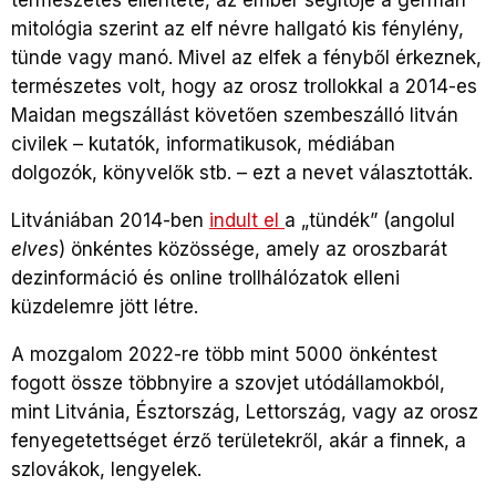
mitológia szerint az elf névre hallgató kis fénylény,
tünde vagy manó. Mivel az elfek a fényből érkeznek,
természetes volt, hogy az orosz trollokkal a 2014-es
Maidan megszállást követően szembeszálló litván
civilek – kutatók, informatikusok, médiában
dolgozók, könyvelők stb. – ezt a nevet választották.
Litvániában 2014-ben
indult el
a „tündék” (angolul
elves
) önkéntes közössége, amely az oroszbarát
dezinformáció és online trollhálózatok elleni
küzdelemre jött létre.
A mozgalom 2022-re több mint 5000 önkéntest
fogott össze többnyire a szovjet utódállamokból,
mint Litvánia, Észtország, Lettország, vagy az orosz
fenyegetettséget érző területekről, akár a finnek, a
szlovákok, lengyelek.