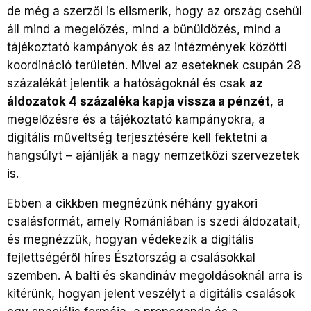
de még a szerzői is elismerik, hogy az ország csehül
áll mind a megelőzés, mind a bűnüldözés, mind a
tájékoztató kampányok és az intézmények közötti
koordináció területén. Mivel az eseteknek csupán 28
százalékát jelentik a hatóságoknál és csak
az
áldozatok 4 százaléka kapja vissza a pénzét
, a
megelőzésre és a tájékoztató kampányokra, a
digitális műveltség terjesztésére kell fektetni a
hangsúlyt – ajánlják a nagy nemzetközi szervezetek
is.
Ebben a cikkben megnézünk néhány gyakori
csalásformát, amely Romániában is szedi áldozatait,
és megnézzük, hogyan védekezik a digitális
fejlettségéről híres Észtország a csalásokkal
szemben. A balti és skandináv megoldásoknál arra is
kitérünk, hogyan jelent veszélyt a digitális csalások