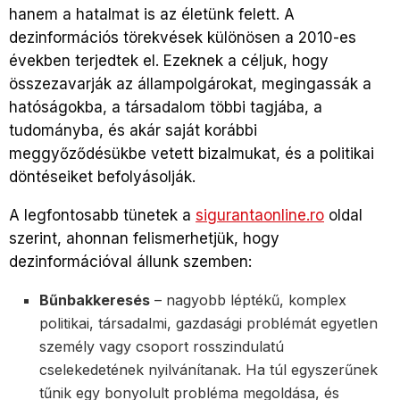
hanem a hatalmat is az életünk felett. A
dezinformációs törekvések különösen a 2010-es
években terjedtek el. Ezeknek a céljuk, hogy
összezavarják az állampolgárokat, megingassák a
hatóságokba, a társadalom többi tagjába, a
tudományba, és akár saját korábbi
meggyőződésükbe vetett bizalmukat, és a politikai
döntéseiket befolyásolják.
A legfontosabb tünetek a
sigurantaonline.ro
oldal
szerint, ahonnan felismerhetjük, hogy
dezinformációval állunk szemben:
Bűnbakkeresés
– nagyobb léptékű, komplex
politikai, társadalmi, gazdasági problémát egyetlen
személy vagy csoport rosszindulatú
cselekedetének nyilvánítanak. Ha túl egyszerűnek
tűnik egy bonyolult probléma megoldása, és