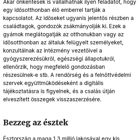
Akár önkéntesek is vállalhatnak ilyen feladatot, hogy
egy idősotthonban élő emberrel tartják a
kapcsolatot. Az időseket ugyanis jelentős részben a
családtagok, gondozók zsákmányolják ki. Ezek a
gyámok meglátogatják az otthonukban vagy az
idősotthonban az általuk felügyelt személyeket,
konzultálnak az intézmény vezetőivel a
gyógyszerezésükről, egészségi állapotukról,
ellenőrzik, hogy megfelelő gondozásban
részesülnek-e stb. A rendőrség és a felnőttvédelmi
szervek együttműködéseként a digitális
tájékoztatásra is figyelnek, és a csalás útján
elveszített összegek visszaszerzésére.
Bezzeg az észtek
Észtország a maga 1,3 millió lakosával egy kis