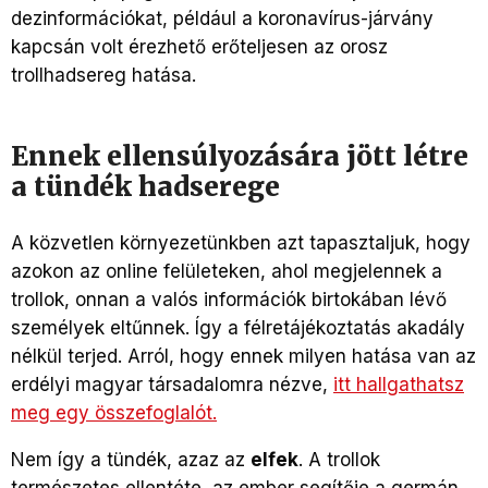
dezinformációkat, például a koronavírus-járvány
kapcsán volt érezhető erőteljesen az orosz
trollhadsereg hatása.
Ennek ellensúlyozására jött létre
a tündék hadserege
A közvetlen környezetünkben azt tapasztaljuk, hogy
azokon az online felületeken, ahol megjelennek a
trollok, onnan a valós információk birtokában lévő
személyek eltűnnek. Így a félretájékoztatás akadály
nélkül terjed. Arról, hogy ennek milyen hatása van az
erdélyi magyar társadalomra nézve,
itt hallgathatsz
meg egy összefoglalót.
Nem így a tündék, azaz az
elfek
. A trollok
természetes ellentéte, az ember segítője a germán