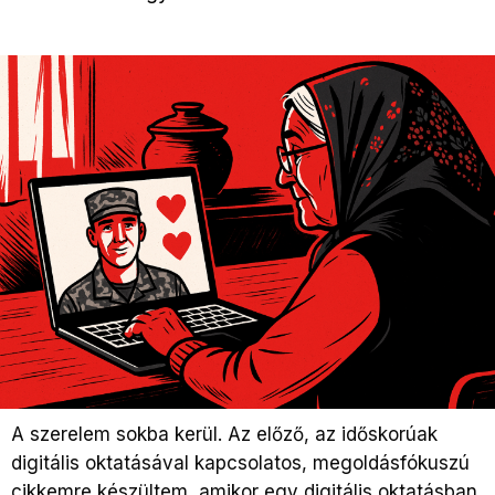
A szerelem sokba kerül. Az előző, az időskorúak
digitális oktatásával kapcsolatos, megoldásfókuszú
cikkemre készültem, amikor egy digitális oktatásban