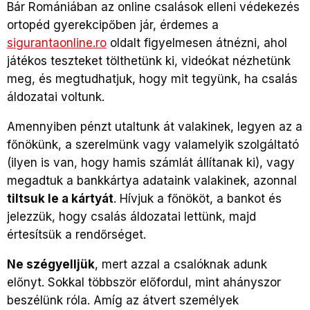
Bár Romániában az online csalások elleni védekezés
ortopéd gyerekcipőben jár, érdemes a
sigurantaonline.ro
oldalt figyelmesen átnézni, ahol
játékos teszteket tölthetünk ki, videókat nézhetünk
meg, és megtudhatjuk, hogy mit tegyünk, ha csalás
áldozatai voltunk.
Amennyiben pénzt utaltunk át valakinek, legyen az a
főnökünk, a szerelmünk vagy valamelyik szolgáltató
(ilyen is van, hogy hamis számlát állítanak ki), vagy
megadtuk a bankkártya adataink valakinek, azonnal
tiltsuk le a kártyát
. Hívjuk a főnököt, a bankot és
jelezzük, hogy csalás áldozatai lettünk, majd
értesítsük a rendőrséget.
Ne szégyelljük
, mert azzal a csalóknak adunk
előnyt. Sokkal többször előfordul, mint ahányszor
beszélünk róla. Amíg az átvert személyek