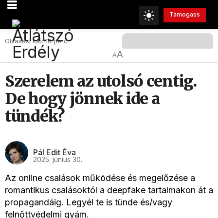
Támogass
Olvasási Idő: 16 perc
A
A
Szerelem az utolsó centig.
De hogy jönnek ide a
tündék?
Pál Edit Éva
2025. június 30.
Az online csalások működése és megelőzése a
romantikus csalásoktól a deepfake tartalmakon át a
propagandáig. Legyél te is tünde és/vagy
felnőttvédelmi gyám.