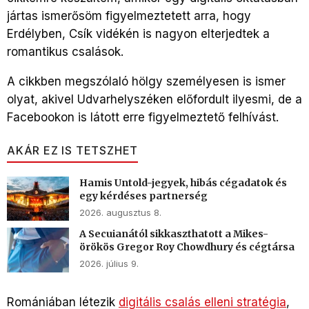
jártas ismerősöm figyelmeztetett arra, hogy
Erdélyben, Csík vidékén is nagyon elterjedtek a
romantikus csalások.
A cikkben megszólaló hölgy személyesen is ismer
olyat, akivel Udvarhelyszéken előfordult ilyesmi, de a
Facebookon is látott erre figyelmeztető felhívást.
AKÁR EZ IS TETSZHET
Hamis Untold-jegyek, hibás cégadatok és
egy kérdéses partnerség
2026. augusztus 8.
A Secuianától sikkaszthatott a Mikes-
örökös Gregor Roy Chowdhury és cégtársa
2026. július 9.
Romániában létezik
digitális csalás elleni stratégia
,