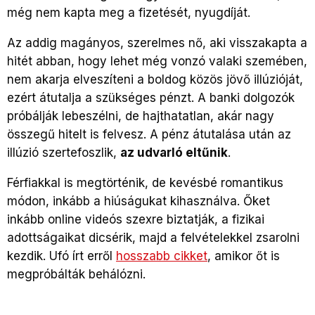
még nem kapta meg a fizetését, nyugdíját.
Az addig magányos, szerelmes nő, aki visszakapta a
hitét abban, hogy lehet még vonzó valaki szemében,
nem akarja elveszíteni a boldog közös jövő illúzióját,
ezért átutalja a szükséges pénzt. A banki dolgozók
próbálják lebeszélni, de hajthatatlan, akár nagy
összegű hitelt is felvesz. A pénz átutalása után az
illúzió szertefoszlik,
az udvarló eltűnik
.
Férfiakkal is megtörténik, de kevésbé romantikus
módon, inkább a hiúságukat kihasználva. Őket
inkább online videós szexre biztatják, a fizikai
adottságaikat dicsérik, majd a felvételekkel zsarolni
kezdik. Ufó írt erről
hosszabb cikket
, amikor őt is
megpróbálták behálózni.