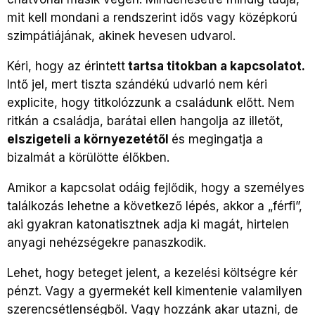
mit kell mondani a rendszerint idős vagy középkorú
szimpátiájának, akinek hevesen udvarol.
Kéri, hogy az érintett
tartsa titokban a kapcsolatot.
Intő jel, mert tiszta szándékú udvarló nem kéri
explicite, hogy titkolózzunk a családunk előtt. Nem
ritkán a családja, barátai ellen hangolja az illetőt,
elszigeteli a környezetétől
és megingatja a
bizalmát a körülötte élőkben.
Amikor a kapcsolat odáig fejlődik, hogy a személyes
találkozás lehetne a következő lépés, akkor a „férfi”,
aki gyakran katonatisztnek adja ki magát, hirtelen
anyagi nehézségekre panaszkodik.
Lehet, hogy beteget jelent, a kezelési költségre kér
pénzt. Vagy a gyermekét kell kimentenie valamilyen
szerencsétlenségből. Vagy hozzánk akar utazni, de