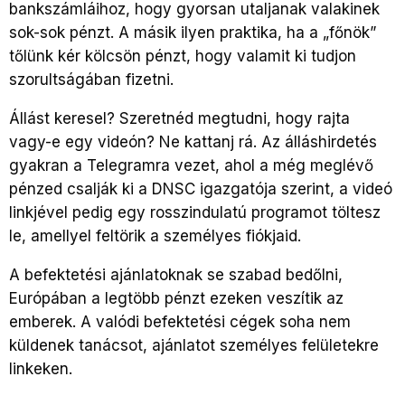
bankszámláihoz, hogy gyorsan utaljanak valakinek
sok-sok pénzt. A másik ilyen praktika, ha a „főnök”
tőlünk kér kölcsön pénzt, hogy valamit ki tudjon
szorultságában fizetni.
Állást keresel? Szeretnéd megtudni, hogy rajta
vagy-e egy videón? Ne kattanj rá. Az álláshirdetés
gyakran a Telegramra vezet, ahol a még meglévő
pénzed csalják ki a DNSC igazgatója szerint, a videó
linkjével pedig egy rosszindulatú programot töltesz
le, amellyel feltörik a személyes fiókjaid.
A befektetési ajánlatoknak se szabad bedőlni,
Európában a legtöbb pénzt ezeken veszítik az
emberek. A valódi befektetési cégek soha nem
küldenek tanácsot, ajánlatot személyes felületekre
linkeken.