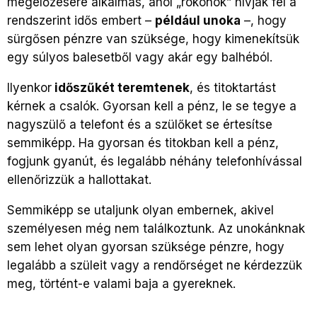
megelőzésére alkalmas, ahol „rokonok” hívják fel a
rendszerint idős embert –
például unoka
–, hogy
sürgősen pénzre van szüksége, hogy kimenekítsük
egy súlyos balesetből vagy akár egy balhéból.
Ilyenkor
időszűkét teremtenek
, és titoktartást
kérnek a csalók. Gyorsan kell a pénz, le se tegye a
nagyszülő a telefont és a szülőket se értesítse
semmiképp. Ha gyorsan és titokban kell a pénz,
fogjunk gyanút, és legalább néhány telefonhívással
ellenőrizzük a hallottakat.
Semmiképp se utaljunk olyan embernek, akivel
személyesen még nem találkoztunk. Az unokánknak
sem lehet olyan gyorsan szüksége pénzre, hogy
legalább a szüleit vagy a rendőrséget ne kérdezzük
meg, történt-e valami baja a gyereknek.