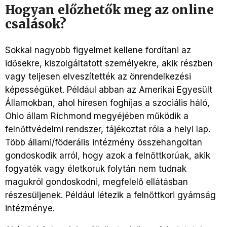
Hogyan előzhetők meg az online
csalások?
Sokkal nagyobb figyelmet kellene fordítani az
idősekre, kiszolgáltatott személyekre, akik részben
vagy teljesen elveszítették az önrendelkezési
képességüket. Például abban az Amerikai Egyesült
Államokban, ahol híresen foghíjas a szociális háló,
Ohio állam Richmond megyéjében működik a
felnőttvédelmi rendszer, tájékoztat róla a helyi lap.
Több állami/föderális intézmény összehangoltan
gondoskodik arról, hogy azok a felnőttkorúak, akik
fogyaték vagy életkoruk folytán nem tudnak
magukról gondoskodni, megfelelő ellátásban
részesüljenek. Például létezik a felnőttkori gyámság
intézménye.