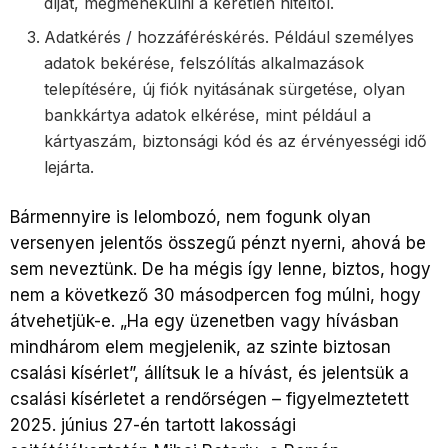
díjat, megmenekülni a kéretlen hiteltől.
Adatkérés / hozzáféréskérés. Például személyes
adatok bekérése, felszólítás alkalmazások
telepítésére, új fiók nyitásának sürgetése, olyan
bankkártya adatok elkérése, mint például a
kártyaszám, biztonsági kód és az érvényességi idő
lejárta.
Bármennyire is lelombozó, nem fogunk olyan
versenyen jelentős összegű pénzt nyerni, ahová be
sem neveztünk. De ha mégis így lenne, biztos, hogy
nem a következő 30 másodpercen fog múlni, hogy
átvehetjük-e. „Ha egy üzenetben vagy hívásban
mindhárom elem megjelenik, az szinte biztosan
csalási kísérlet”, állítsuk le a hívást, és jelentsük a
csalási kísérletet a rendőrségen – figyelmeztetett
2025. június 27-én tartott lakossági