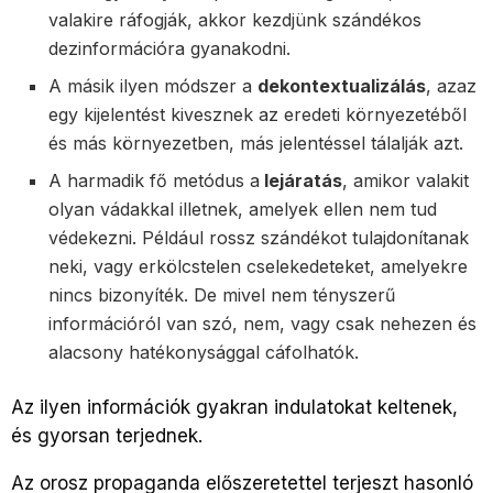
valakire ráfogják, akkor kezdjünk szándékos
dezinformációra gyanakodni.
A másik ilyen módszer a
dekontextualizálás
, azaz
egy kijelentést kivesznek az eredeti környezetéből
és más környezetben, más jelentéssel tálalják azt.
A harmadik fő metódus a
lejáratás
, amikor valakit
olyan vádakkal illetnek, amelyek ellen nem tud
védekezni. Például rossz szándékot tulajdonítanak
neki, vagy erkölcstelen cselekedeteket, amelyekre
nincs bizonyíték. De mivel nem tényszerű
információról van szó, nem, vagy csak nehezen és
alacsony hatékonysággal cáfolhatók.
Az ilyen információk gyakran indulatokat keltenek,
és gyorsan terjednek.
Az orosz propaganda előszeretettel terjeszt hasonló