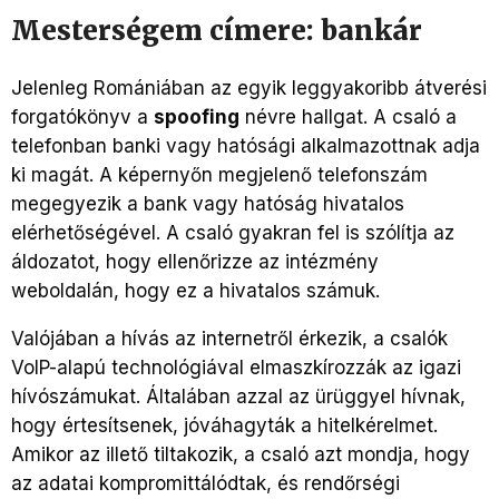
Mesterségem címere: bankár
Jelenleg Romániában az egyik leggyakoribb átverési
forgatókönyv a
spoofing
névre hallgat. A csaló a
telefonban banki vagy hatósági alkalmazottnak adja
ki magát. A képernyőn megjelenő telefonszám
megegyezik a bank vagy hatóság hivatalos
elérhetőségével. A csaló gyakran fel is szólítja az
áldozatot, hogy ellenőrizze az intézmény
weboldalán, hogy ez a hivatalos számuk.
Valójában a hívás az internetről érkezik, a csalók
VoIP-alapú technológiával elmaszkírozzák az igazi
hívószámukat. Általában azzal az ürüggyel hívnak,
hogy értesítsenek, jóváhagyták a hitelkérelmet.
Amikor az illető tiltakozik, a csaló azt mondja, hogy
az adatai kompromittálódtak, és rendőrségi