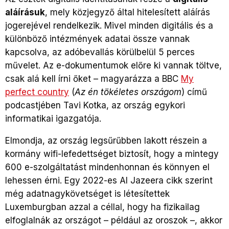
aláírásuk
, mely közjegyző által hitelesített aláírás
jogerejével rendelkezik. Mivel minden digitális és a
különböző intézmények adatai össze vannak
kapcsolva, az adóbevallás körülbelül 5 perces
művelet. Az e-dokumentumok előre ki vannak töltve,
csak alá kell írni őket – magyarázza a BBC
My
perfect country
(
Az én tökéletes országom
) című
podcastjében Tavi Kotka, az ország egykori
informatikai igazgatója.
Elmondja, az ország legsűrűbben lakott részein a
kormány wifi-lefedettséget biztosít, hogy a mintegy
600 e-szolgáltatást mindenhonnan és könnyen el
lehessen érni. Egy 2022-es Al Jazeera cikk szerint
még adatnagykövetséget is létesítettek
Luxemburgban azzal a céllal, hogy ha fizikailag
elfoglalnák az országot – például az oroszok –, akkor