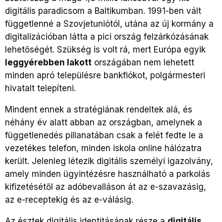
digitális paradicsom a Baltikumban. 1991-ben vált
függetlenné a Szovjetuniótól, utána az új kormány a
digitalizációban látta a pici ország felzárkózásának
lehetőségét. Szükség is volt rá, mert Európa egyik
leggyérebben lakott
országában nem lehetett
minden apró településre bankfiókot, polgármesteri
hivatalt telepíteni.
Mindent ennek a stratégiának rendeltek alá, és
néhány év alatt abban az országban, amelynek a
függetlenedés pillanatában csak a felét fedte le a
vezetékes telefon, minden iskola online hálózatra
került. Jelenleg létezik digitális személyi igazolvány,
amely minden ügyintézésre használható a parkolás
kifizetésétől az adóbevalláson át az e-szavazásig,
az e-receptekig és az e-válásig.
Az észtek digitális identitásának része a
digitális