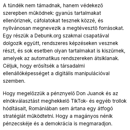
A tündék nem támadnak, hanem védekező
szerepben működnek: gyanús tartalmakat
ellenőriznek, cáfolatokat tesznek közzé, és
nyilvánosan megnevezik a megtévesztő forrásokat.
Egy részük a Debunk.org szakmai csapatával
dolgozik együtt, rendszeres képzéseken vesznek
részt, és sok esetben olyan tartalmakat is kiszűrnek,
amelyek az automatikus rendszereken átsiklanak.
Céljuk, hogy erősítsék a társadalmi
ellenállóképességet a digitális manipulációval
szemben.
Hogy megelőzzük a pénznyelő Don Juanok és az
elnökválasztást meghekkelő TikTok- és egyéb trollok
hódításait, Romániában sem ártana egy átfogó
stratégiát működtetni. Hogy a magányos nénik
pénzecskéje és a demokrácia is megmaradjon.