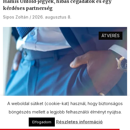
Hamis Untold-jegyek, hibás cégadatok és egy
kérdéses partnerség
Sipos Zoltán
2026. augusztus 8.
ÁTVERÉS
A weboldal sütiket (cookie-kat) használ, hogy biztonságos
böngészés mellett a legjobb felhasználói élményt nyújtsa.
Részletes információ
A Secuianától sikkaszthatott a Mikes-örökös
Elfogadom
Gregor Roy Chowdhury és cégtársa