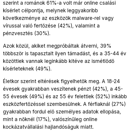
szerint a románok 61%-a volt már online csalási
kísérlet célpontja, melynek leggyakoribb
következménye az eszközök malware-rel vagy
vírussal való fertőzése (42%), valamint a
pénzvesztés (30%).
Azok közül, akiket megpróbáltak átverni, 39%
többször is tapasztalt ilyen támadást, és a 35-44 év
közöttiek vannak leginkább kitéve az ismétlődő
kísérleteknek (49%).
Életkor szerint eltérések figyelhetők meg. A 18-24
évesek gyakrabban veszítenek pénzt (42%), a 45-
55 évesek (49%) és az 55 év felettiek (52%) inkább
eszközfertőzéssel szembesülnek. A férfiaknál (27%)
gyakrabban fordul elő személyes adatok ellopása,
mint a nőknél (17%), valószínűleg online
kockázatvállalási hajlandóságuk miatt.