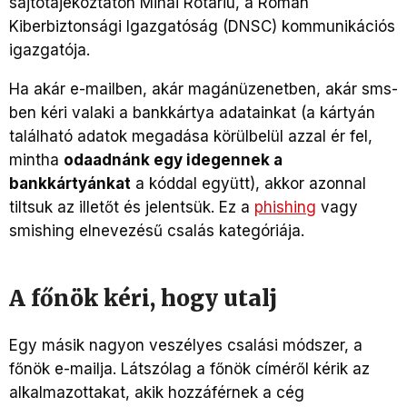
sajtótájékoztatón Mihai Rotariu, a Román
Kiberbiztonsági Igazgatóság (DNSC) kommunikációs
igazgatója.
Ha akár e-mailben, akár magánüzenetben, akár sms-
ben kéri valaki a bankkártya adatainkat (a kártyán
található adatok megadása körülbelül azzal ér fel,
mintha
odaadnánk egy idegennek a
bankkártyánkat
a kóddal együtt), akkor azonnal
tiltsuk az illetőt és jelentsük. Ez a
phishing
vagy
smishing elnevezésű csalás kategóriája.
A főnök kéri, hogy utalj
Egy másik nagyon veszélyes csalási módszer, a
főnök e-mailja. Látszólag a főnök címéről kérik az
alkalmazottakat, akik hozzáférnek a cég