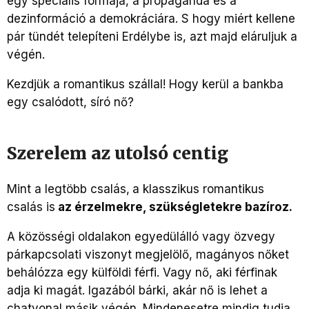
egy speciális formája, a propaganda és a
dezinformáció a demokráciára. S hogy miért kellene
pár tündét telepíteni Erdélybe is, azt majd eláruljuk a
végén.
Kezdjük a romantikus szállal! Hogy kerül a bankba
egy csalódott, síró nő?
Szerelem az utolsó centig
Mint a legtöbb csalás,
a klasszikus romantikus
csalás is
az érzelmekre, szükségletekre bazíroz.
A közösségi oldalakon egyedülálló vagy özvegy
párkapcsolati viszonyt megjelölő, magányos nőket
behálózza egy külföldi férfi. Vagy nő, aki férfinak
adja ki magát. Igazából bárki, akár nő is lehet a
chatvonal másik végén. Mindenesetre mindig tudja,