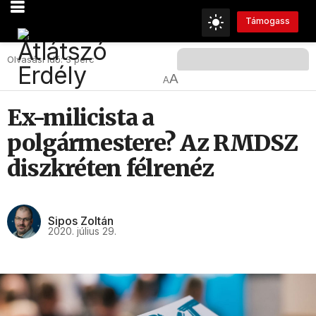
Támogass
Olvasási Idő: 3 perc
A
A
Ex-milicista a
polgármestere? Az RMDSZ
diszkréten félrenéz
Sipos Zoltán
2020. július 29.