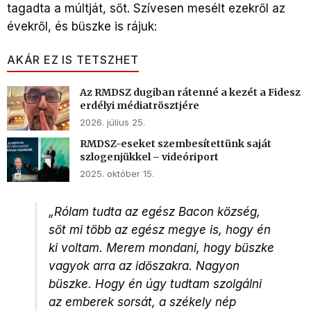
tagadta a múltját, sőt. Szívesen mesélt ezekről az
évekről, és büszke is rájuk:
AKÁR EZ IS TETSZHET
Az RMDSZ dugiban rátenné a kezét a Fidesz
erdélyi médiatrösztjére
2026. július 25.
RMDSZ-eseket szembesítettünk saját
szlogenjükkel – videóriport
2025. október 15.
„Rólam tudta az egész Bacon község,
sőt mi több az egész megye is, hogy én
ki voltam. Merem mondani, hogy büszke
vagyok arra az időszakra. Nagyon
büszke. Hogy én úgy tudtam szolgálni
az emberek sorsát, a székely nép