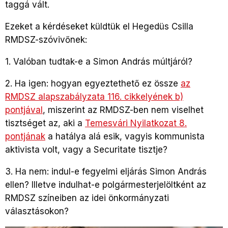
taggá vált.
Ezeket a kérdéseket küldtük el Hegedüs Csilla
RMDSZ-szóvivőnek:
1. Valóban tudtak-e a Simon András múltjáról?
2. Ha igen: hogyan egyeztethető ez össze
az
RMDSZ alapszabályzata 116. cikkelyének b)
pontjával
, miszerint az RMDSZ-ben nem viselhet
tisztséget az, aki a
Temesvári Nyilatkozat 8.
pontjának
a hatálya alá esik, vagyis kommunista
aktivista volt, vagy a Securitate tisztje?
3. Ha nem: indul-e fegyelmi eljárás Simon András
ellen? Illetve indulhat-e polgármesterjelöltként az
RMDSZ színeiben az idei önkormányzati
választásokon?