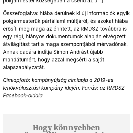
polgármester községében a csend az úr”]
Összefoglalva: hiába derülnek ki új információk egyik
polgármesterük pártállami múltjáról, és azokat hiába
erősíti meg maga az érintett, az RMDSZ továbbra is
egy régi, hiányos dokumentumok alapján elvégzett
átvilágítást tart a maga szempontjából mérvadónak.
Annak dacára indítja Simon Andrást újabb
mandátumért, hogy azzal megsérti a saját
alapszabályzatát.
Címlapfotó: kampányújság címlapja a 2019-es
lenökválasztási kampány idején. Forrás: az RMDSZ
Facebook-oldala
Hogy könnyebben