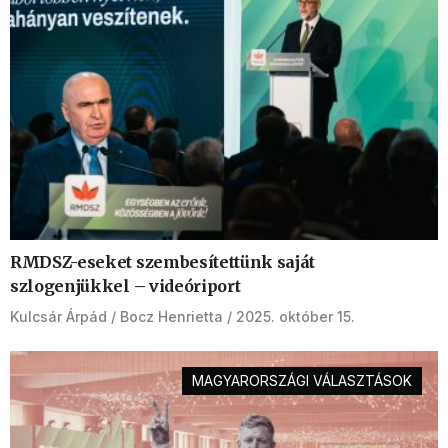
RMDSZ-eseket szembesítettünk saját
szlogenjükkel – videóriport
Kulcsár Árpád
Bocz Henrietta
2025. október 15.
MAGYARORSZÁGI VÁLASZTÁSOK