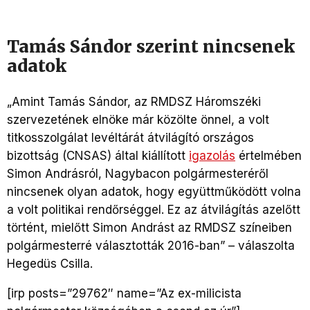
Tamás Sándor szerint nincsenek
adatok
„Amint Tamás Sándor, az RMDSZ Háromszéki
szervezetének elnöke már közölte önnel, a volt
titkosszolgálat levéltárát átvilágító országos
bizottság (CNSAS) által kiállított
igazolás
értelmében
Simon Andrásról, Nagybacon polgármesteréről
nincsenek olyan adatok, hogy együttműködött volna
a volt politikai rendőrséggel. Ez az átvilágítás azelőtt
történt, mielőtt Simon Andrást az RMDSZ színeiben
polgármesterré választották 2016-ban” – válaszolta
Hegedüs Csilla.
[irp posts=”29762″ name=”Az ex-milicista