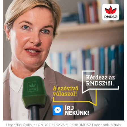
Hegedüs Csilla, az RMDSZ szóvivője. Fotó: RMDSZ Facebook-oldala