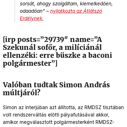
sorsát, ahogy szolgáltam, kiemelkedően,
odaadóan” –
nyilatkozta az Átlátszó
Erdélynek.
[irp posts=”29739″ name=”A
Szekunál sofőr, a milíciánál
ellenzéki: erre büszke a baconi
polgármester”]
Valóban tudtak Simon András
múltjáról?
Simon az interjúban azt állította, az RMDSZ tisztában
volt rendszerváltás előtti pályafutásával akkor,
amikor megválasztott polgármesterként RMDSZ-