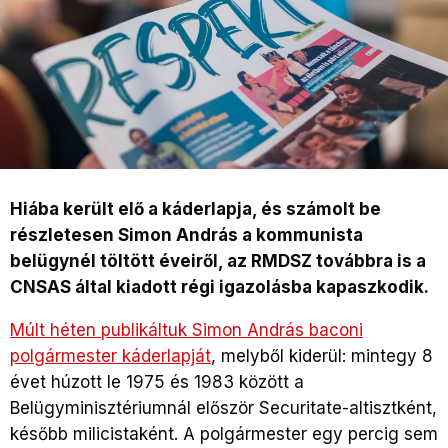
Hiába került elő a káderlapja, és számolt be
részletesen Simon András a kommunista
belügynél töltött éveiről, az RMDSZ továbbra is a
CNSAS által kiadott régi igazolásba kapaszkodik.
Múlt héten
publikáltuk Simon András baconi
polgármester káderlapját
, melyből kiderül: mintegy 8
évet húzott le 1975 és 1983 között a
Belügyminisztériumnál először Securitate-altisztként,
később milicistaként. A polgármester egy percig sem