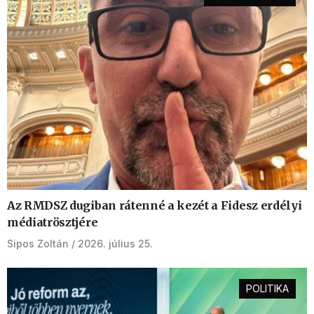
Az RMDSZ dugiban rátenné a kezét a Fidesz erdélyi
médiatrösztjére
Sipos Zoltán
2026. július 25.
POLITIKA