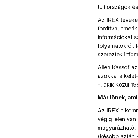
túli országok é
Az IREX tevéke
fordítva, ameri
információkat s
folyamatokról. 
szereztek infor
Allen Kassof az
azokkal a kelet-
–, akik közül 1
Már lőnek, am
Az IREX a komm
végig jelen van
magyarázható, 
(később aztán 