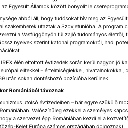
s az Egyesült Államok között bonyolít le csereprogram
nysége abból áll, hogy tudósokat hív meg az Egyesül
kai szakemberek utaztak a Szovjetunióba. A program c
zerezni a Vasfüggönyön túl zajló tudományos életről, 
Rossz nyelvek szerint katonai programokról, hadi potenc
mációkat.
 IREX élén eltöltött évtizedek során kerül nagyon jó k
európai elitekkel – értelmiségiekkel, hivatalnokokkal, 
989 után sokan döntéshozó pozícióba kerülnek.
ikor Romániából távoznak
unizmus utolsó évtizedeiben – bár egyre szűkülő moz
 Romániában. Valószínűleg ezekkel a személyes kapcs
hogy a szervezet épp Romániában kezdi el a közvetít
Közép-Kelet Európa számos országában dolgoznak).