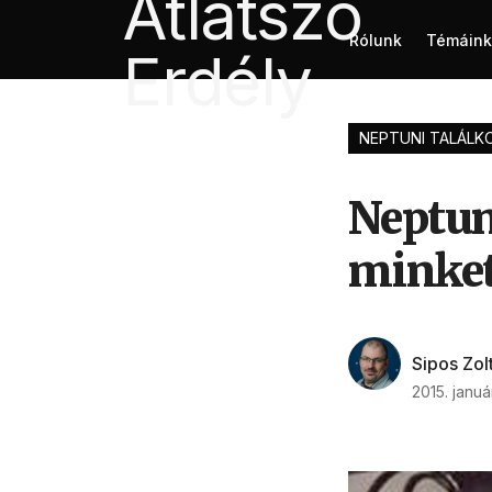
Rólunk
Témáink
NEPTUNI TALÁLK
Neptun
minket
Sipos Zol
2015. januá