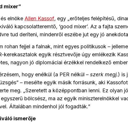
d mixer”
 és elnöke
Allen Kassof
, egy „erőteljes felépítésű, dina
iváló kapcsolatteremtő, ‘good mixer’. Az a fajta szemé
dvre tud deríteni, mindenről eszébe jut egy jó anekdota
rohan fejjel a falnak, mint egyes politikusok – jellem
-kerekasztalok egyik résztvevője úgy emlékezik Kass
etes, nagyon jó diplomáciai érzékkel rendelkező ember
 érzésem, hogy enélkül (a PER nélkül –
szerk megj.
) is
nyüzsgés” – mesélte egyik másik forrásunk, aki Kassofo
rte meg. „Szeretett a középpontban lenni. Ez olyan j
z egyszerű bölcsész, ma az egyik miniszterelnökkel va
vel. Általában mindenhol jól fogadták.”
iváló ismerője