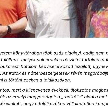
gyetem könyvtárában több száz oldalnyi, eddig nem p
aláltunk, melyek sok érdekes részletet tartalmazn
a bukaresti hatalom képviselői között lezajlott, úgyn
”. Az iratok és háttérbeszélgetések révén megpróbálj
mi is történt ezeken a találkozókon.
ntos, mert a kilencvenes évekbeli, titokzatos megbe
k az erdélyi magyarságot: a „radikális” oldal a mai
sékelteket”, hogy a találkozókon vállalhatatlan ko