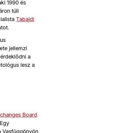
aki 1990 és
ron túli
ialista
Tabajdi
tot.
kus
ete jellemzi
érdeklődni a
etológus lesz a
Exchanges Board
 Egy
 a Vasfüggönyön