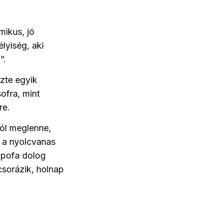
mikus, jó
lyiség, aki
”.
ezte egyik
ofra, mint
re.
 jól meglenne,
t a nyolcvanas
ópofa dolog
csorázik, holnap