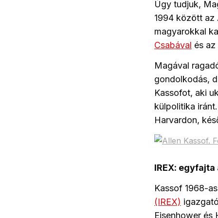
Úgy tudjuk, Ma
1994 között az 
magyarokkal kap
Csabával
és az
Magával ragadó 
gondolkodás, di
Kassofot, aki u
külpolitika irán
Harvardon, késő
IREX: egyfajta
Kassof 1968-as 
(IREX)
igazgatój
Eisenhower és 