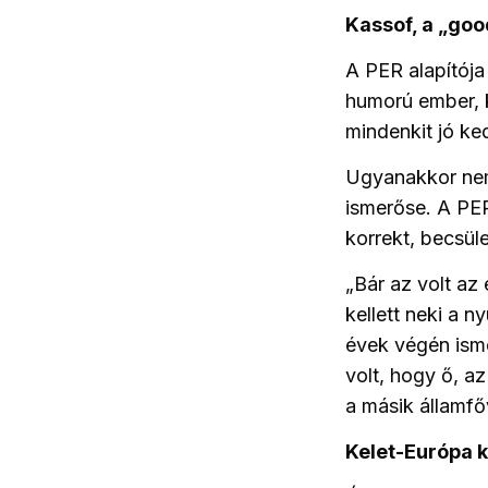
Kassof, a „goo
A PER alapítója
humorú ember, k
mindenkit jó ke
Ugyanakkor nem 
ismerőse. A PER
korrekt, becsül
„Bár az volt az
kellett neki a 
évek végén isme
volt, hogy ő, a
a másik államfő
Kelet-Európa k