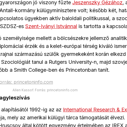
gyarországon jó viszony fűzte
Jeszenszky Gézához
, 
Antall-kormány külügyminisztere volt; később két, hatá
csolatos ügyekben aktív baloldali politikussal, a szoc
 SZDSZ-es
Szent-Iványi Istvánnal
is tartotta a kapcsola
személyisége mellett a bölcsészekre jellemző analiti
plomáciai érzék és a kelet-európai térség kiváló ismer
krajnai származású szülők gyermekeként korán elkezd 
t. Szociológiát tanul a Rutgers University-n, majd szovj
bb a Smith College-ben és Princetonban tanít.
Allen Kassof. Forrás: princetoninfo.com
 agyleszívás
alapításától 1992-ig az az
International Research & 
a, mely az amerikai külügyi tárca támogatását élvezi.
Hruscsov által kötött egyezmény értelmében az IREX