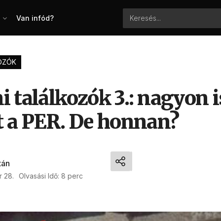
Van infód?
OZÓK
i találkozók 3.: nagyon 
 a PER. De honnan?
tán
r 28.
Olvasási Idő: 8 perc