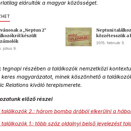
rlatilag elárulták a magyar közösséget.
ZHET
lvánosak a „Neptun 2”
Neptuni találkoz
álkozókról készült
közzétesszük a 
számolók
2015. február 5.
. július 9.
 tegnapi részében a találkozók nemzetközi kontextu
a keres magyarázatot, minek köszönhető a találkozó
ic Relations kiváló terepismerete.
ozatunk előző részei
 találkozók 2.: három bomba árából elkerülni a hábo
találkozók 1.: több száz oldalnyi belső levelezést tal