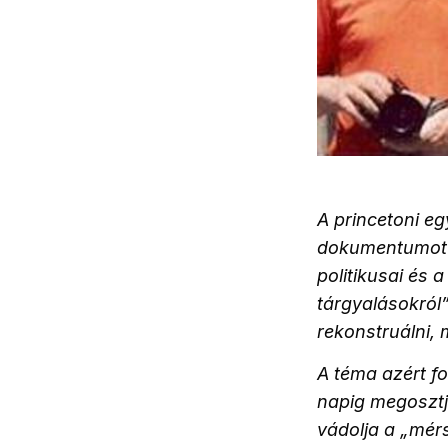
A princetoni e
dokumentumot t
politikusai és 
tárgyalásokról
rekonstruálni, 
A téma azért fo
napig megosztjá
vádolja a „mér