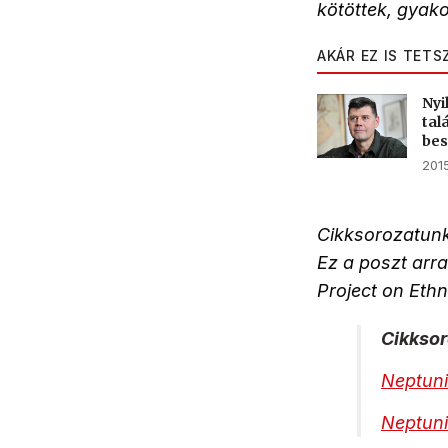
kötöttek, gyako
AKÁR EZ IS TETS
Nyi
tal
be
2015
Cikksorozatunk
Ez a poszt arr
Project on Ethn
Cikksor
Neptuni
Neptuni 