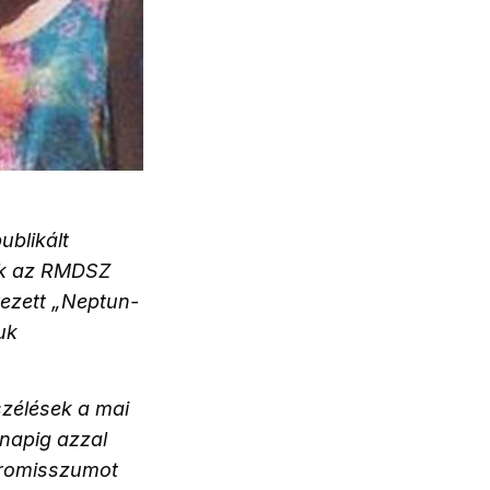
ublikált
ak az RMDSZ
evezett „Neptun-
uk
szélések a mai
 napig azzal
mpromisszumot