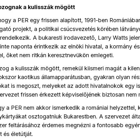
zognak a kulisszák mögött
ogy a PER egy frissen alapított, 1991-ben Romániába
gató projekt, a politikai csúcsvezetés körében látvány
rendelkezik. A bukaresti irodavezető, Larry Watts jele
zinte naponta érintkezik az elnöki hivatal, a kormány é
vel, őket nem ritkán keresztnevükön emlegeti.
g a kulisszák mögött, remekül kiismeri magát a kile
kszor kaotikus államapparátusban, gyakran olyan rész
ókat is megoszt, melyeket az adott hivatalnokok egy i
szervezet frissen érkezett képviselőjének biztosan ne
y a PER nem akkor ismerkedik a romániai helyzettel, 
ykártyákat osztogatniuk Bukarestben. A szervezet által
zer feltárásához érdemes megnézni a fontosabb egyé
 és életútját.