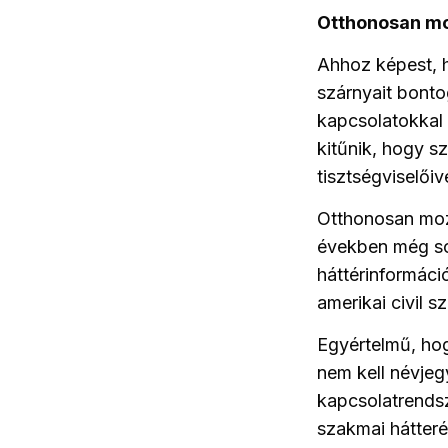
Otthonosan mo
Ahhoz képest, h
szárnyait bonto
kapcsolatokkal 
kitűnik, hogy s
tisztségviselői
Otthonosan mozo
években még so
háttérinformáci
amerikai civil 
Egyértelmű, hog
nem kell névjeg
kapcsolatrends
szakmai hátterét