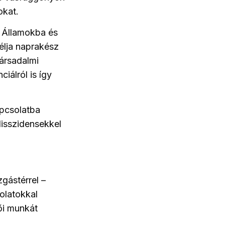
okat.
t Államokba és
élja naprakész
társadalmi
iálról is így
apcsolatba
disszidensekkel
gástérrel –
olatokkal
ői munkát