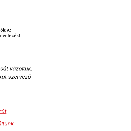
ók 9.:
levelezést
sát vázoltuk.
kat szervező
rút
áltunk