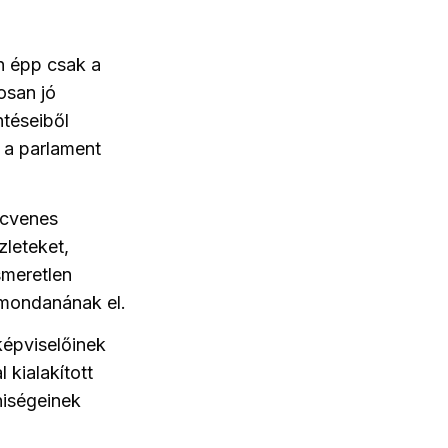
n épp csak a
osan jó
ntéseiből
s a parlament
ncvenes
leteket,
smeretlen
m mondanának el.
képviselőinek
 kialakított
niségeinek