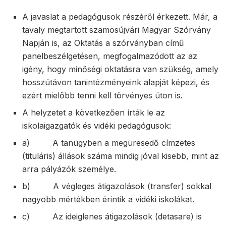
A javaslat a pedagógusok részéről érkezett. Már, a
tavaly megtartott szamosújvári Magyar Szórvány
Napján is, az Oktatás a szórványban című
panelbeszélgetésen, megfogalmazódott az az
igény, hogy minőségi oktatásra van szükség, amely
hosszútávon tanintézményeink alapját képezi, és
ezért mielőbb tenni kell törvényes úton is.
A helyzetet a következően írták le az
iskolaigazgatók és vidéki pedagógusok:
a) A tanügyben a megüresedő címzetes
(tituláris) állások száma mindig jóval kisebb, mint az
arra pályázók személye.
b) A végleges átigazolások (transfer) sokkal
nagyobb mértékben érintik a vidéki iskolákat.
c) Az ideiglenes átigazolások (detasare) is