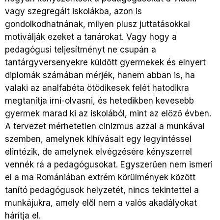
vagy szegregált iskolákba, azon is
gondolkodhatnának, milyen plusz juttatásokkal
motiválják ezeket a tanárokat. Vagy hogy a
pedagógusi teljesítményt ne csupán a
tantárgyversenyekre küldött gyermekek és elnyert
diplomák számában mérjék, hanem abban is, ha
valaki az analfabéta ötödikesek felét hatodikra
megtanítja írni-olvasni, és hetedikben kevesebb
gyermek marad ki az iskolából, mint az előző évben.
A tervezet mérhetetlen cinizmus azzal a munkával
szemben, amelynek kihívásait egy legyintéssel
elintézik, de amelynek elvégzésére kényszerrel
vennék rá a pedagógusokat. Egyszerűen nem ismeri
el a ma Romániában extrém körülmények között
tanító pedagógusok helyzetét, nincs tekintettel a
munkájukra, amely elől nem a valós akadályokat
hárítja el.