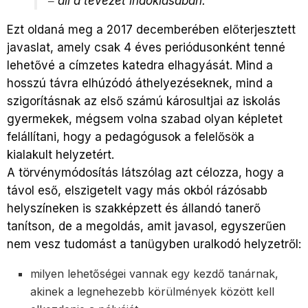
‒ áll a tevezet indoklásában.
Ezt oldaná meg a 2017 decemberében előterjesztett
javaslat, amely csak 4 éves periódusonként tenné
lehetővé a címzetes katedra elhagyását. Mind a
hosszú távra elhúzódó áthelyezéseknek, mind a
szigorításnak az első számú károsultjai az iskolás
gyermekek, mégsem volna szabad olyan képletet
felállítani, hogy a pedagógusok a felelősök a
kialakult helyzetért.
A törvénymódosítás látszólag azt célozza, hogy a
távol eső, elszigetelt vagy más okból rázósabb
helyszíneken is szakképzett és állandó tanerő
tanítson, de a megoldás, amit javasol, egyszerűen
nem vesz tudomást a tanügyben uralkodó helyzetről:
milyen lehetőségei vannak egy kezdő tanárnak,
akinek a legnehezebb körülmények között kell