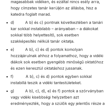
magasabbak vidéken, és ezáltal nincs esély arra,
hogy címzetes tanár kerüljön az állásba, hisz a
katedra foglalt marad.
d) A b) és c) pontnak következtében a tanári
kar sokkal instabilabb – arányaiban – a diákokat
sokkal több helyettesítő, sok esetben
szakképesítés nélküli tanár oktatja.
e) A b), c) és d) pontok komolyan
hozzájárulnak ahhoz a folyamathoz, hogy a vidéki
diákok sok esetben gyengébb minőségű oktatóhoz
és ezen keresztül oktatáshoz jussanak.
f) A b), c) és d) pontok egyben sokkal
instabillá teszik a vidéki tantestületeket.
g) A b), c), d), e) és f) pontok a szórványban
vagy vidéki kisebbségi helyzetben azt
eredményezték, hogy a szülők egy jelentős része a