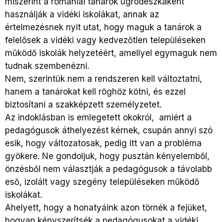
miszerint a romániai tanárok ugródeszkaként
használják a vidéki iskolákat, annak az
értelmezésnek nyit utat, hogy maguk a tanárok a
felelősek a vidéki vagy kedvezőtlen településeken
működő iskolák helyzetéért, amellyel egymaguk nem
tudnak szembenézni.
Nem, szerintük nem a rendszeren kell változtatni,
hanem a tanárokat kell röghöz kötni, és ezzel
biztosítani a szakképzett személyzetet.
Az indoklásban is emlegetett okokról, amiért a
pedagógusok áthelyezést kérnek, csupán annyi szó
esik, hogy változatosak, pedig itt van a probléma
gyökere. Ne gondoljuk, hogy pusztán kényelemből,
önzésből nem választják a pedagógusok a távolabb
eső, izolált vagy szegény településeken működő
iskolákat.
Ahelyett, hogy a honatyáink azon törnék a fejüket,
hogyan kényszerítsék a pedagógusokat a vidéki