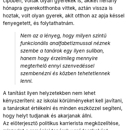
cipőben, voltak olyan gyerekek is, akiket néhány
hónapra gyerekotthonba vittek, aztán vissza is
hoztak, volt olyan gyerek, akit otthon az apja késsel
fenyegetett, és folytathatnám.
Nem az a lényeg, hogy milyen szintű
funkcionális analfabetizmussal néznek
szembe a tanárok egy ilyen suliban,
hanem hogy érzelmileg mennyire
megterhelő ennyi szenvedéssel
szembenézni és közben tehetetlennek
lenni.
A tanítást ilyen helyzetekben nem lehet
kényszeríteni: az iskolai körülményeket kell javítani,
a tanárokat értékelni és minden eszközzel segíteni,
hogy helyt tudjanak és akarjanak állni.
Az előterjesztő politikus karrierista megközelítése,