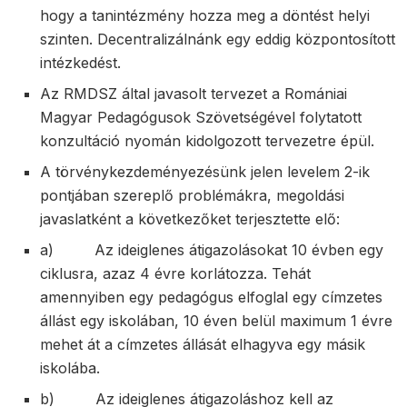
hogy a tanintézmény hozza meg a döntést helyi
szinten. Decentralizálnánk egy eddig központosított
intézkedést.
Az RMDSZ által javasolt tervezet a Romániai
Magyar Pedagógusok Szövetségével folytatott
konzultáció nyomán kidolgozott tervezetre épül.
A törvénykezdeményezésünk jelen levelem 2-ik
pontjában szereplő problémákra, megoldási
javaslatként a következőket terjesztette elő:
a) Az ideiglenes átigazolásokat 10 évben egy
ciklusra, azaz 4 évre korlátozza. Tehát
amennyiben egy pedagógus elfoglal egy címzetes
állást egy iskolában, 10 éven belül maximum 1 évre
mehet át a címzetes állását elhagyva egy másik
iskolába.
b) Az ideiglenes átigazoláshoz kell az