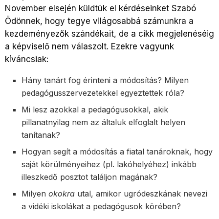
November elsején küldtük el kérdéseinket Szabó
Ödönnek, hogy tegye világosabbá számunkra a
kezdeményezők szándékait, de a cikk megjelenéséig
a képviselő nem válaszolt. Ezekre vagyunk
kíváncsiak:
Hány tanárt fog érinteni a módosítás? Milyen
pedagógusszervezetekkel egyeztettek róla?
Mi lesz azokkal a pedagógusokkal, akik
pillanatnyilag nem az általuk elfoglalt helyen
tanítanak?
Hogyan segít a módosítás a fiatal tanároknak, hogy
saját körülményeihez (pl. lakóhelyéhez) inkább
illeszkedő posztot találjon magának?
Milyen
okokra
utal, amikor ugródeszkának nevezi
a vidéki iskolákat a pedagógusok körében?