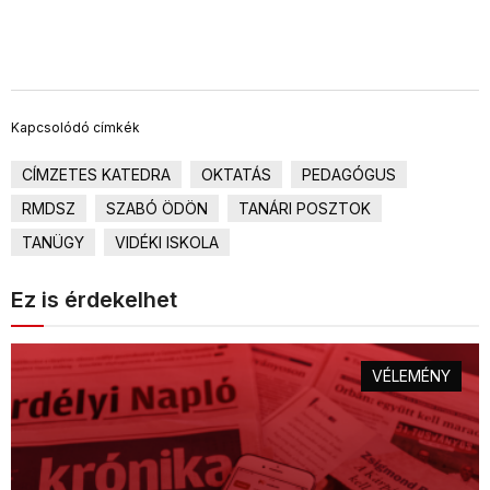
TOVÁBB
Kapcsolódó címkék
CÍMZETES KATEDRA
OKTATÁS
PEDAGÓGUS
RMDSZ
SZABÓ ÖDÖN
TANÁRI POSZTOK
TANÜGY
VIDÉKI ISKOLA
Ez is érdekelhet
VÉLEMÉNY