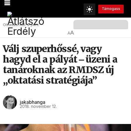
Támogass
Olvasási Idő: 8 perc
A
A
Válj szuperhőssé, vagy
hagyd el a pályát ‒ üzeni a
tanároknak az RMDSZ új
„oktatási stratégiája”
jakabhanga
2018. november 12.