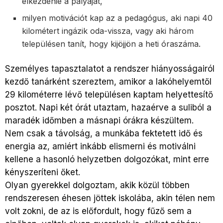
elkezdenie a pályáját,
milyen motivációt kap az a pedagógus, aki napi 40
kilométert ingázik oda-vissza, vagy aki három
településen tanít, hogy kijöjjön a heti óraszáma.
Személyes tapasztalatot a rendszer hiányosságairól
kezdő tanárként szereztem, amikor a lakóhelyemtől
29 kilométerre lévő településen kaptam helyettesítő
posztot. Napi két órát utaztam, hazaérve a suliból a
maradék időmben a másnapi órákra készültem.
Nem csak a távolság, a munkába fektetett idő és
energia az, amiért inkább elismerni és motiválni
kellene a hasonló helyzetben dolgozókat, mint erre
kényszeríteni őket.
Olyan gyerekkel dolgoztam, akik közül többen
rendszeresen éhesen jöttek iskolába, akin télen nem
volt zokni, de az is előfordult, hogy fűző sem a