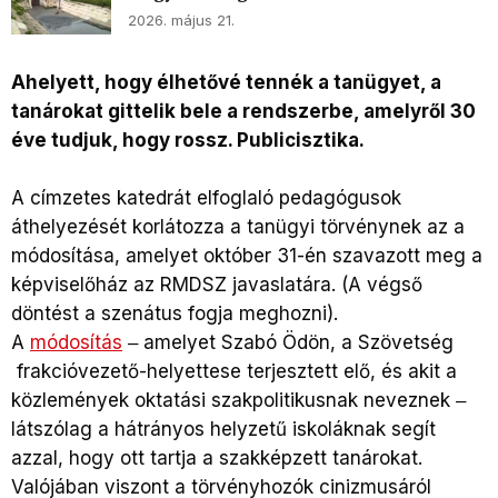
2026. május 21.
Ahelyett, hogy élhetővé tennék a tanügyet, a
tanárokat gittelik bele a rendszerbe, amelyről 30
éve tudjuk, hogy rossz. Publicisztika.
A címzetes katedrát elfoglaló pedagógusok
áthelyezését korlátozza a tanügyi törvénynek az a
módosítása, amelyet október 31-én szavazott meg a
képviselőház az RMDSZ javaslatára. (A végső
döntést a szenátus fogja meghozni).
A
módosítás
‒ amelyet Szabó Ödön, a Szövetség
frakcióvezető-helyettese terjesztett elő, és akit a
közlemények oktatási szakpolitikusnak neveznek ‒
látszólag a hátrányos helyzetű iskoláknak segít
azzal, hogy ott tartja a szakképzett tanárokat.
Valójában viszont a törvényhozók cinizmusáról