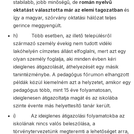
stabilabb, jobb minőségű, de
román nyelvű
oktatást választotta
már az elemi tagozatban
és
így a magyar, szórvány oktatási hálózat teljes
gerince meggyengült.
h) Több esetben, az illető településről
származó személy évekig nem tudott vidéki
lakóhelyén címzetes állást elfoglalni, mert azt egy
olyan személy foglalja, aki minden évben kéri
ideiglenes átigazolását, áthelyezését egy másik
tanintézménybe. A pedagógus fórumon elhangzott
példák közül kiemelném azt a helyzetet, amikor egy
pedagógus több, mint 15 éve folyamatosan,
ideiglenesen átigazoltatja magát és az iskolába
szinte évente más helyettesítő tanár került.
i) Az ideiglenes átigazolási folyamatokba az
iskolának nincs valós beleszólása, a
törvénytervezetünk megteremti a lehetőséget arra,