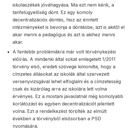
iskolaszékek jóváhagyása. Ma ezt nem kérik, a
tanfelügyelőség dönt. Ez egy komoly
decentralizációs döntés, hisz az érintett
intézményeket is bevonja a döntésbe, azt is akitől el
akar menni a pedagógus és azt is akihez menni
akar.
A fentebbi problémákra már volt törvénykezési
előírás. A mindenki által sokat emlegetett 1/2011
törvény első, eredeti szövege kimondta, hogy a
címzetes állásokat az iskolák által szervezett
versenyvizsgával lehet elfoglalni és a címzetesség
csak és kizárólag arra az iskolára lett volna
érvényes. Ez a mostani javaslatnál még komolyabb
korlátozást és egyben decentralizációt jelentett
volna. Ezt a rendelkezést törölték az elmúlt
években a törvényből elsősorban a PSD
nyomására.