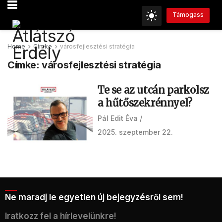
Támogass
Home
Címke
városfejlesztési stratégia
Címke:
városfejlesztési stratégia
Te se az utcán parkolsz
a hűtőszekrénnyel?
Pál Edit Éva
2025. szeptember 22.
Ne maradj le egyetlen új bejegyzésről sem!
Iratkozz fel a hírlevelünkre!