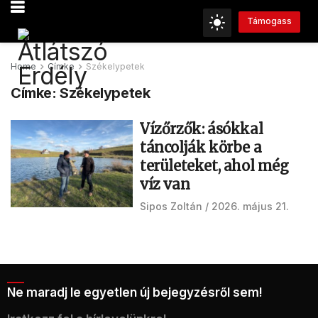
Támogass
Home
Címke
Székelypetek
Címke:
Székelypetek
Vízőrzők: ásókkal
táncolják körbe a
területeket, ahol még
víz van
Sipos Zoltán
2026. május 21.
Ne maradj le egyetlen új bejegyzésről sem!