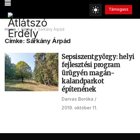
Támogass
Home
Címke
Sárkány Árpád
Címke:
Sárkány Árpád
Sepsiszentgyörgy: helyi
fejlesztési program
ürügyén magán-
kalandparkot
építenének
Darvas Boróka
2019. október 11.