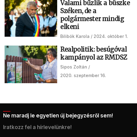
Valami bűzlik a büszke
Széken, de a
polgármester mindig
elkeni
Bilibók Karola
2024. október 1.
Realpolitik: besúgóval
kampányol az RMDSZ
Sipos Zoltán
2020. szeptember 16.
Ne maradj le egyetlen új bejegyzésről sem!
Iratkozz fel a hírlevelünkre!