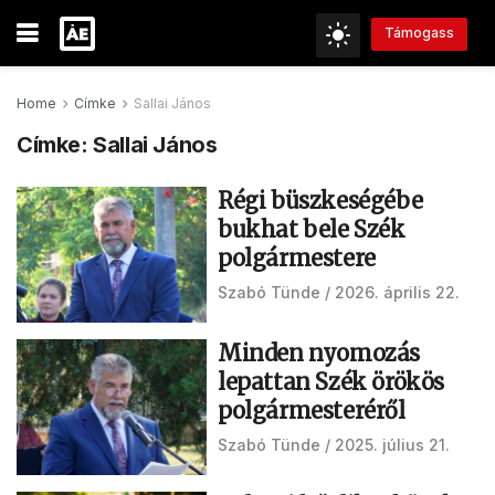
Támogass
Home
Címke
Sallai János
Címke:
Sallai János
Régi büszkeségébe
bukhat bele Szék
polgármestere
Szabó Tünde
2026. április 22.
Minden nyomozás
lepattan Szék örökös
polgármesteréről
Szabó Tünde
2025. július 21.