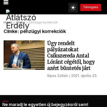
Támogass
Home
Címke
pénzügyi korrekciók
Címke:
pénzügyi korrekciók
Úgy rendelt
pályázatokat
Csíkszereda Antal
Lóránt cégétől, hogy
azért büntetés járt
Sipos Zoltán
2021. április 23.
Ne maradj le egyetlen új bejegyzésről sem!