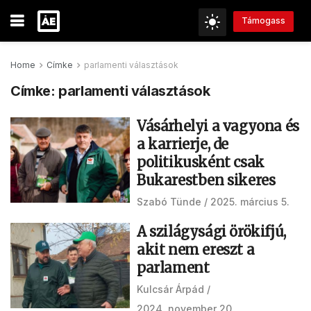
Támogass
Home
Címke
parlamenti választások
Címke:
parlamenti választások
Vásárhelyi a vagyona és
a karrierje, de
politikusként csak
Bukarestben sikeres
Szabó Tünde
2025. március 5.
A szilágysági örökifjú,
akit nem ereszt a
parlament
Kulcsár Árpád
2024. november 20.