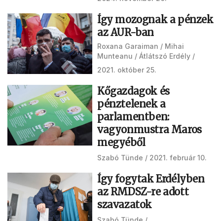
Így mozognak a pénzek
az AUR-ban
Roxana Garaiman
Mihai
Munteanu
Átlátszó Erdély
2021. október 25.
Kőgazdagok és
pénztelenek a
parlamentben:
vagyonmustra Maros
megyéből
Szabó Tünde
2021. február 10.
Így fogytak Erdélyben
az RMDSZ-re adott
szavazatok
Szabó Tünde