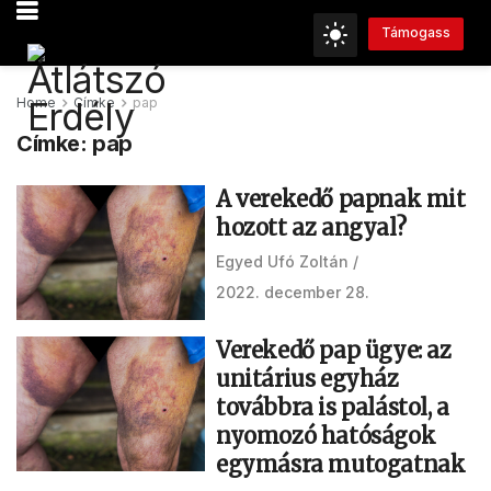
Támogass
Home
Címke
pap
Címke:
pap
A verekedő papnak mit
hozott az angyal?
Egyed Ufó Zoltán
2022. december 28.
Verekedő pap ügye: az
unitárius egyház
továbbra is palástol, a
nyomozó hatóságok
egymásra mutogatnak