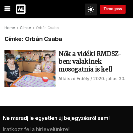
Támogass
Home
Címke
Orbán Csaba
Címke:
Orbán Csaba
Nők a vidéki RMDSZ-
ben: valakinek
mosogatnia is kell
Átlátszó Erdély
2020. július 30.
Ne maradj le egyetlen új bejegyzésről sem!
Iratkozz fel a hírlevelünkre!