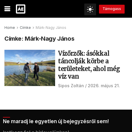
Támogass
Home
Címke
Márk-Nagy János
Címke:
Márk-Nagy János
Vízőrzők: ásókkal
táncolják körbe a
területeket, ahol még
víz van
Sipos Zoltán
2026. május 21.
Ne maradj le egyetlen új bejegyzésről sem!