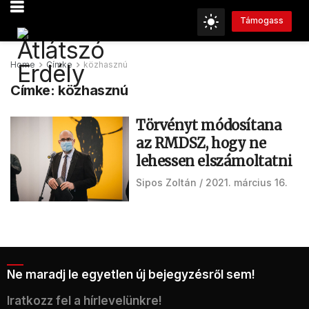
Támogass
Home
Címke
közhasznú
Címke:
közhasznú
Törvényt módosítana
az RMDSZ, hogy ne
lehessen elszámoltatni
Sipos Zoltán
2021. március 16.
Ne maradj le egyetlen új bejegyzésről sem!
Iratkozz fel a hírlevelünkre!