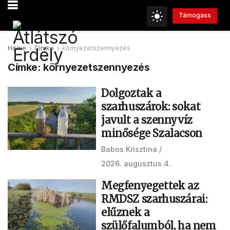
Támogass
Home
Címke
környezetszennyezés
Címke:
környezetszennyezés
Dolgoztak a
szarhuszárok: sokat
javult a szennyvíz
minősége Szalacson
Babos Krisztina
2026. augusztus 4.
Megfenyegettek az
RMDSZ szarhuszárai:
elűznek a
szülőfalumból, ha nem