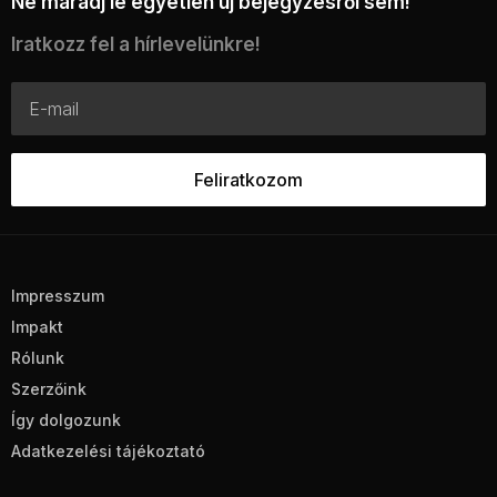
Ne maradj le egyetlen új bejegyzésről sem!
Iratkozz fel a hírlevelünkre!
Impresszum
Impakt
Rólunk
Szerzőink
Így dolgozunk
Adatkezelési tájékoztató