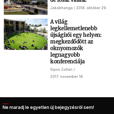
Jakabhanga
2018. október 29.
A világ
legkellemetlenebb
újságírói egy helyen:
megkezdődött az
oknyomozók
legnagyobb
konferenciája
Sipos Zoltán
2017. november 18.
Ne maradj le egyetlen új bejegyzésről sem!