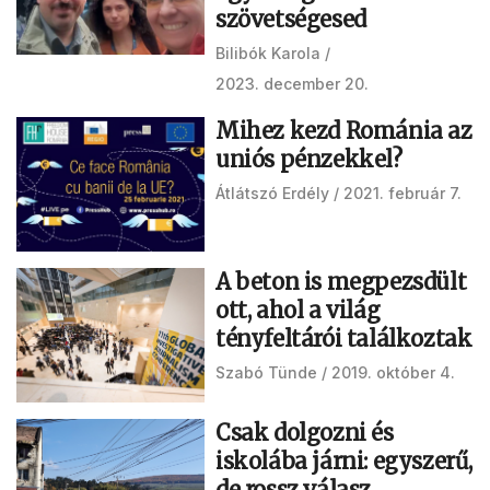
szövetségesed
Bilibók Karola
2023. december 20.
Mihez kezd Románia az
uniós pénzekkel?
Átlátszó Erdély
2021. február 7.
A beton is megpezsdült
ott, ahol a világ
tényfeltárói találkoztak
Szabó Tünde
2019. október 4.
Csak dolgozni és
iskolába járni: egyszerű,
de rossz válasz