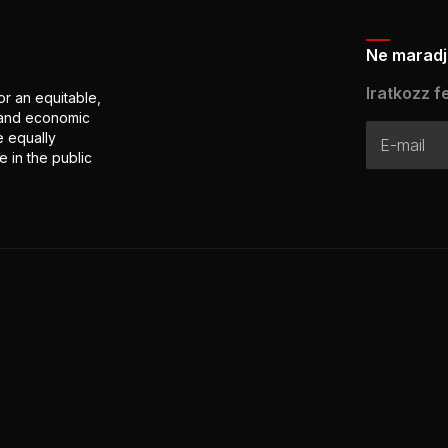
Ne maradj 
Iratkozz fe
or an equitable,
l and economic
e equally
 in the public