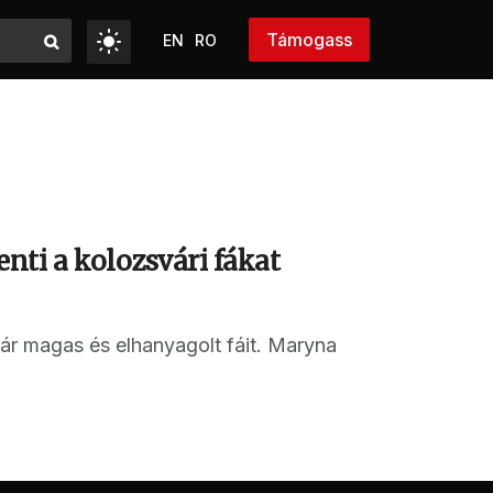
Támogass
EN
RO
nti a kolozsvári fákat
ár magas és elhanyagolt fáit. Maryna