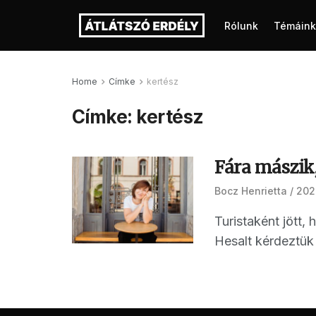
Rólunk
Témáink
Home
Címke
kertész
Címke:
kertész
Fára mászik
Bocz Henrietta
202
Turistaként jött
Hesalt kérdeztük 