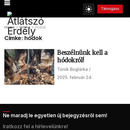
Támogass
Home
Címke
hódok
Címke:
hódok
Beszélnünk kell a
hódokról!
Török Boglárka
2025. február 24.
Ne maradj le egyetlen új bejegyzésről sem!
Iratkozz fel a hírlevelünkre!