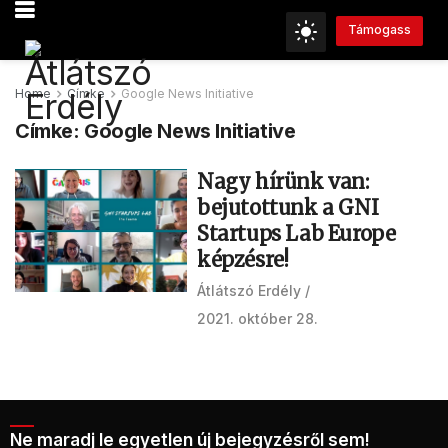
Támogass
Home
Címke
Google News Initiative
Címke:
Google News Initiative
Nagy hírünk van:
bejutottunk a GNI
Startups Lab Europe
képzésre!
Átlátszó Erdély
2021. október 28.
Ne maradj le egyetlen új bejegyzésről sem!