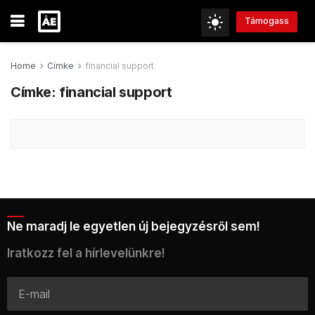
Támogass
Home
Címke
financial support
Címke:
financial support
Ne maradj le egyetlen új bejegyzésről sem!
Iratkozz fel a hírlevelünkre!