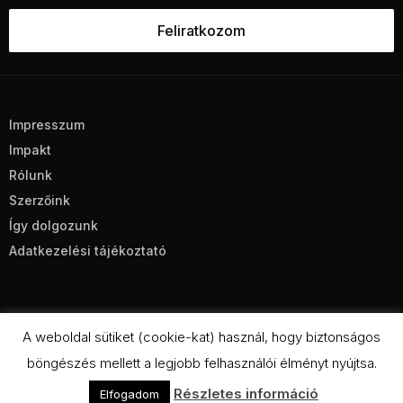
Impresszum
Impakt
Rólunk
Szerzőink
Így dolgozunk
Adatkezelési tájékoztató
A weboldal sütiket (cookie-kat) használ, hogy biztonságos
böngészés mellett a legjobb felhasználói élményt nyújtsa.
CC BY-NC-SA 4.0
Részletes információ
Elfogadom