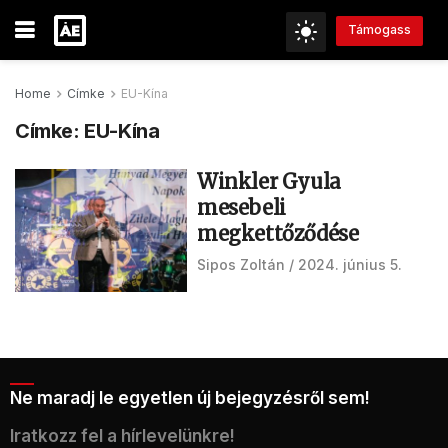
Támogass
Home
Címke
EU-Kína
Címke:
EU-Kína
Winkler Gyula
mesebeli
megkettőződése
Sipos Zoltán
2024. június 5.
Ne maradj le egyetlen új bejegyzésről sem!
Iratkozz fel a hírlevelünkre!