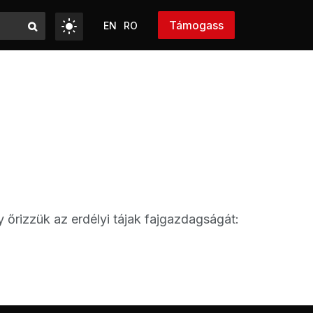
Támogass
EN
RO
őrizzük az erdélyi tájak fajgazdagságát: