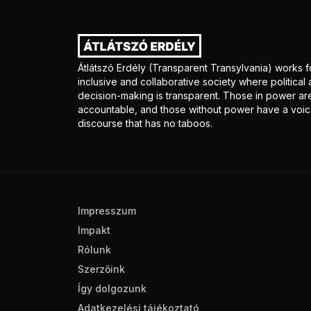
Átlátszó Erdély (Transparent Transylvania) works f
inclusive and collaborative society where politica
decision-making is transparent. Those in power ar
accountable, and those without power have a voice
discourse that has no taboos.
Impresszum
Impakt
Rólunk
Szerzőink
Így dolgozunk
Adatkezelési tájékoztató