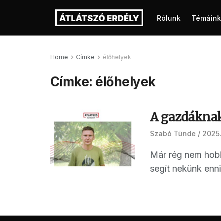
Rólunk
Témáink
Home
Címke
élőhelyek
Címke:
élőhelyek
A gazdáknak
Szabó Tünde
2025.
Már rég nem hobb
segít nekünk enni