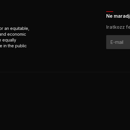
Ne maradj 
Iratkozz fe
or an equitable,
l and economic
e equally
 in the public