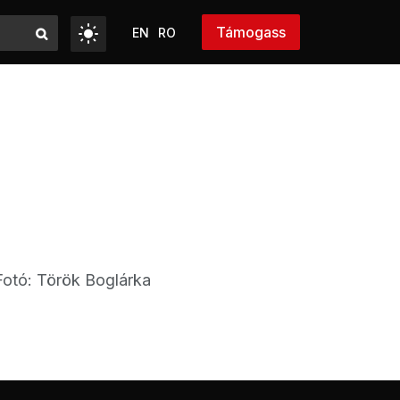
Támogass
EN
RO
Fotó: Török Boglárka