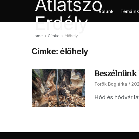
Rólunk
Témáink
Home
Címke
élőhely
Címke:
élőhely
Beszélnünk 
Török Boglárka
202
Hód és hódvár lá