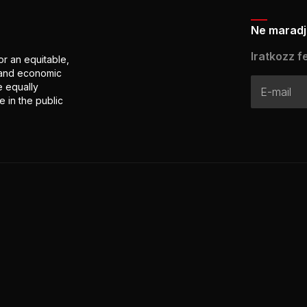
Ne maradj 
Iratkozz fe
or an equitable,
l and economic
e equally
 in the public