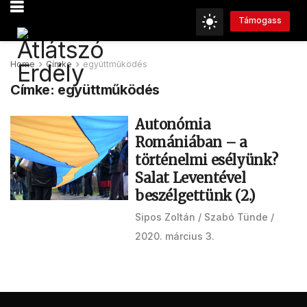
Támogass
Home
Címke
együttműködés
Címke:
együttműködés
Autonómia
Romániában – a
történelmi esélyünk?
Salat Leventével
beszélgettünk (2.)
Sipos Zoltán
Szabó Tünde
2020. március 3.