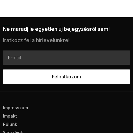
Ne maradj le egyetlen új bejegyzésről sem!
Iratkozz fel a hírlevelünkre!
Impresszum
Impakt
Rólunk
Szerzőink