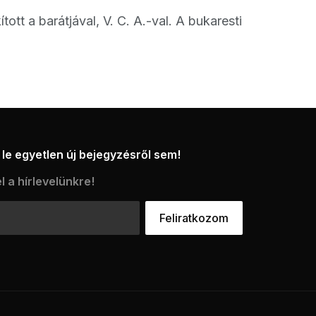
ott a barátjával, V. C. A.-val. A bukaresti
le egyetlen új bejegyzésről sem!
l a hírlevelünkre!