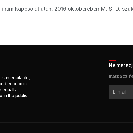
 intim kapcsolat után, 2016 októberében M. Ș. D. szakít
Ne maradj 
Iratkozz fe
or an equitable,
l and economic
e equally
 in the public