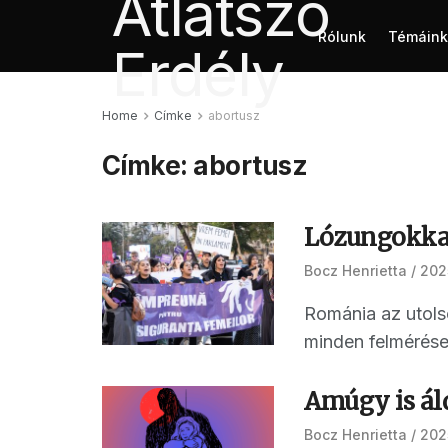
Rólunk
Témáink
Home
Címke
abortusz
Címke:
abortusz
Lózungokkal
Bocz Henrietta
202
Románia az utols
minden felmérésen
Amúgy is ál
Bocz Henrietta
2025