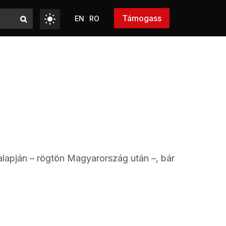
Támogass
EN
RO
alapján – rögtön Magyarország után –, bár