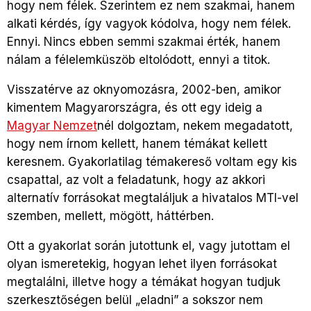
hogy nem félek. Szerintem ez nem szakmai, hanem
alkati kérdés, így vagyok kódolva, hogy nem félek.
Ennyi. Nincs ebben semmi szakmai érték, hanem
nálam a félelemküszöb eltolódott, ennyi a titok.
Visszatérve az oknyomozásra, 2002-ben, amikor
kimentem Magyarországra, és ott egy ideig a
Magyar Nemzet
nél dolgoztam, nekem megadatott,
hogy nem írnom kellett, hanem témákat kellett
keresnem. Gyakorlatilag témakereső voltam egy kis
csapattal, az volt a feladatunk, hogy az akkori
alternatív forrásokat megtaláljuk a hivatalos MTI-vel
szemben, mellett, mögött, háttérben.
Ott a gyakorlat során jutottunk el, vagy jutottam el
olyan ismeretekig, hogyan lehet ilyen forrásokat
megtalálni, illetve hogy a témákat hogyan tudjuk
szerkesztőségen belül „eladni” a sokszor nem