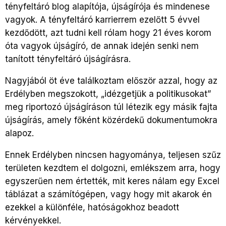
tényfeltáró blog alapítója, újságírója és mindenese
vagyok. A tényfeltáró karrierrem ezelőtt 5 évvel
kezdődött, azt tudni kell rólam hogy 21 éves korom
óta vagyok újságíró, de annak idején senki nem
tanított tényfeltáró újságírásra.
Nagyjából öt éve találkoztam először azzal, hogy az
Erdélyben megszokott, „idézgetjük a politikusokat”
meg riportozó újságíráson túl létezik egy másik fajta
újságírás, amely főként közérdekű dokumentumokra
alapoz.
Ennek Erdélyben nincsen hagyománya, teljesen szűz
területen kezdtem el dolgozni, emlékszem arra, hogy
egyszerűen nem értették, mit keres nálam egy Excel
táblázat a számítógépen, vagy hogy mit akarok én
ezekkel a különféle, hatóságokhoz beadott
kérvényekkel.