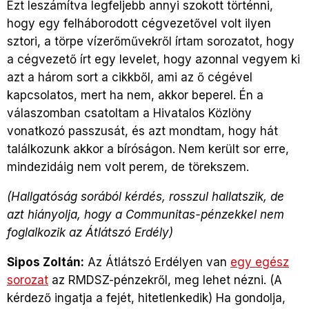
Ezt leszámítva legfeljebb annyi szokott történni,
hogy egy felháborodott cégvezetővel volt ilyen
sztori, a törpe vízerőművekről írtam sorozatot, hogy
a cégvezető írt egy levelet, hogy azonnal vegyem ki
azt a három sort a cikkből, ami az ő cégével
kapcsolatos, mert ha nem, akkor beperel. Én a
válaszomban csatoltam a Hivatalos Közlöny
vonatkozó passzusát, és azt mondtam, hogy hát
találkozunk akkor a bíróságon. Nem került sor erre,
mindezidáig nem volt perem, de törekszem.
(Hallgatóság sorából kérdés, rosszul hallatszik, de
azt hiányolja, hogy a Communitas-pénzekkel nem
foglalkozik az Átlátszó Erdély)
Sipos Zoltán:
Az Átlátszó Erdélyen van
egy egész
sorozat
az RMDSZ-pénzekről, meg lehet nézni. (A
kérdező ingatja a fejét, hitetlenkedik) Ha gondolja,