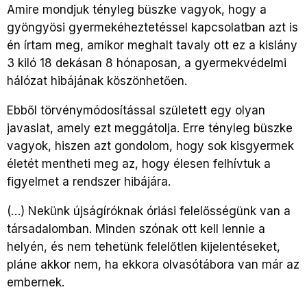
Amire mondjuk tényleg büszke vagyok, hogy a
gyöngyösi gyermekéheztetéssel kapcsolatban azt is
én írtam meg, amikor meghalt tavaly ott ez a kislány
3 kiló 18 dekásan 8 hónaposan, a gyermekvédelmi
hálózat hibájának köszönhetően.
Ebből törvénymódosítással született egy olyan
javaslat, amely ezt meggátolja. Erre tényleg büszke
vagyok, hiszen azt gondolom, hogy sok kisgyermek
életét mentheti meg az, hogy élesen felhívtuk a
figyelmet a rendszer hibájára.
(…) Nekünk újságíróknak óriási felelősségünk van a
társadalomban. Minden szónak ott kell lennie a
helyén, és nem tehetünk felelőtlen kijelentéseket,
pláne akkor nem, ha ekkora olvasótábora van már az
embernek.