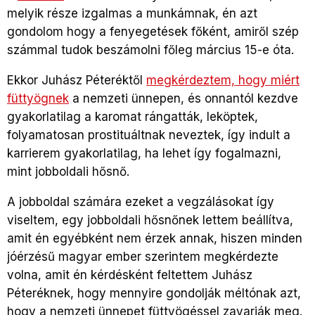
melyik része izgalmas a munkámnak, én azt
gondolom hogy a fenyegetések főként, amiről szép
számmal tudok beszámolni főleg március 15-e óta.
Ekkor Juhász Péteréktől
megkérdeztem, hogy miért
füttyögnek
a nemzeti ünnepen, és onnantól kezdve
gyakorlatilag a karomat rángatták, leköptek,
folyamatosan prostituáltnak neveztek, így indult a
karrierem gyakorlatilag, ha lehet így fogalmazni,
mint jobboldali hősnő.
A jobboldal számára ezeket a vegzálásokat így
viseltem, egy jobboldali hősnőnek lettem beállítva,
amit én egyébként nem érzek annak, hiszen minden
jóérzésű magyar ember szerintem megkérdezte
volna, amit én kérdésként feltettem Juhász
Péteréknek, hogy mennyire gondolják méltónak azt,
hogy a nemzeti ünnepet füttyögéssel zavarják meg.