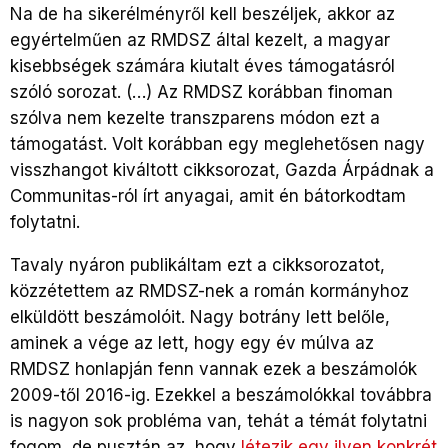
Na de ha sikerélményről kell beszéljek, akkor az
egyértelműen az RMDSZ által kezelt, a magyar
kisebbségek számára kiutalt éves támogatásról
szóló sorozat. (…) Az RMDSZ korábban finoman
szólva nem kezelte transzparens módon ezt a
támogatást. Volt korábban egy meglehetősen nagy
visszhangot kiváltott cikksorozat, Gazda Árpádnak a
Communitas-ról írt anyagai, amit én bátorkodtam
folytatni.
Tavaly nyáron publikáltam ezt a cikksorozatot,
közzétettem az RMDSZ-nek a román kormányhoz
elküldött beszámolóit. Nagy botrány lett belőle,
aminek a vége az lett, hogy egy év múlva az
RMDSZ honlapján fenn vannak ezek a beszámolók
2009-től 2016-ig. Ezekkel a beszámolókkal továbbra
is nagyon sok probléma van, tehát a témát folytatni
fogom, de pusztán az, hogy
létezik egy ilyen konkrét