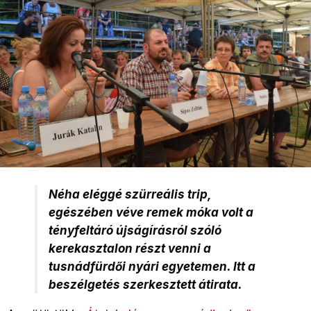
Néha eléggé szürreális trip,
egészében véve remek móka volt a
tényfeltáró újságírásról szóló
kerekasztalon részt venni a
tusnádfürdői nyári egyetemen. Itt a
beszélgetés szerkesztett átirata.