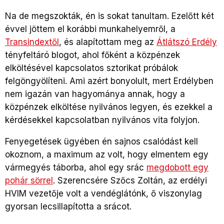
Na de megszokták, én is sokat tanultam. Ezelőtt két
évvel jöttem el korábbi munkahelyemről, a
Transindextől
, és alapítottam meg az
Átlátszó Erdély
tényfeltáró blogot, ahol főként a közpénzek
elköltésével kapcsolatos sztorikat próbálok
felgöngyölíteni. Ami azért bonyolult, mert Erdélyben
nem igazán van hagyománya annak, hogy a
közpénzek elköltése nyilvános legyen, és ezekkel a
kérdésekkel kapcsolatban nyilvános vita folyjon.
Fenyegetések ügyében én sajnos csalódást kell
okoznom, a maximum az volt, hogy elmentem egy
vármegyés táborba, ahol egy srác
megdobott egy
pohár sörrel
. Szerencsére Szőcs Zoltán, az erdélyi
HVIM vezetője volt a vendéglátónk, ő viszonylag
gyorsan lecsillapította a srácot.