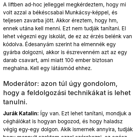
A liftben ad-hoc jelleggel megkérdeztem, hogy mi
volt azzal a békéscsabai Munkácsy-képpel, és
teljesen zavarba jött. Akkor éreztem, hogy hm,
ennek utána kell menni. Ezt nem tudják tanítani. El
lehet végezni egy iskolát, de ez az érzés belénk van
kódolva. Édesanyám szerint ha elmennék egy
gyárba dolgozni, akkor is észrevenném azt az egy
darab csavart, ami miatt 100 ember biztosan
meghalna. Kell egy látásmód ehhez.
Moderátor: azon túl úgy gondolom,
hogy a feldolgozási technikákat is lehet
tanulni.
Jurák Katalin:
Így van. Ezt lehet tanítani, mondjuk a
céghálókat is hogyan bogozod, és hogy haladsz
végig egy-egy dolgon. Akik ismernek annyira, tudják