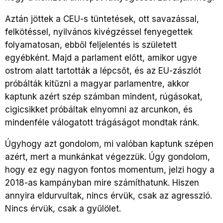
Aztán jöttek a CEU-s tüntetések, ott savazással,
felkötéssel, nyilvános kivégzéssel fenyegettek
folyamatosan, ebből feljelentés is született
egyébként. Majd a parlament előtt, amikor ugye
ostrom alatt tartották a lépcsőt, és az EU-zászlót
próbálták kitűzni a magyar parlamentre, akkor
kaptunk azért szép számban mindent, rúgásokat,
cigicsikket próbáltak elnyomni az arcunkon, és
mindenféle válogatott trágáságot mondtak ránk.
Úgyhogy azt gondolom, mi valóban kaptunk szépen
azért, mert a munkánkat végezzük. Úgy gondolom,
hogy ez egy nagyon fontos momentum, jelzi hogy a
2018-as kampányban mire számíthatunk. Hiszen
annyira eldurvultak, nincs érvük, csak az agresszió.
Nincs érvük, csak a gyűlölet.