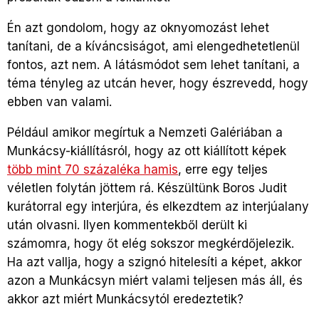
Én azt gondolom, hogy az oknyomozást lehet
tanítani, de a kíváncsiságot, ami elengedhetetlenül
fontos, azt nem. A látásmódot sem lehet tanítani, a
téma tényleg az utcán hever, hogy észrevedd, hogy
ebben van valami.
Például amikor megírtuk a Nemzeti Galériában a
Munkácsy-kiállításról, hogy az ott kiállított képek
több mint 70 százaléka hamis
, erre egy teljes
véletlen folytán jöttem rá. Készültünk Boros Judit
kurátorral egy interjúra, és elkezdtem az interjúalany
után olvasni. Ilyen kommentekből derült ki
számomra, hogy őt elég sokszor megkérdőjelezik.
Ha azt vallja, hogy a szignó hitelesíti a képet, akkor
azon a Munkácsyn miért valami teljesen más áll, és
akkor azt miért Munkácsytól eredeztetik?