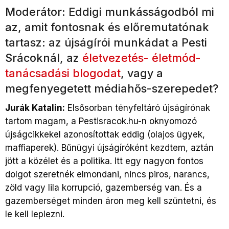
Moderátor: Eddigi munkásságodból mi
az, amit fontosnak és előremutatónak
tartasz: az újságírói munkádat a Pesti
Srácoknál, az
életvezetés- életmód-
tanácsadási blogodat
, vagy a
megfenyegetett médiahős-szerepedet?
Jurák Katalin:
Elsősorban tényfeltáró újságírónak
tartom magam, a Pestisracok.hu-n oknyomozó
újságcikkekel azonosítottak eddig (olajos ügyek,
maffiaperek). Bűnügyi újságíróként kezdtem, aztán
jött a közélet és a politika. Itt egy nagyon fontos
dolgot szeretnék elmondani, nincs piros, narancs,
zöld vagy lila korrupció, gazemberség van. És a
gazemberséget minden áron meg kell szüntetni, és
le kell leplezni.