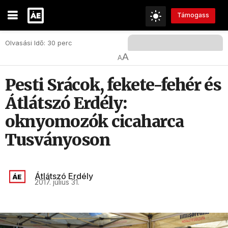
Támogass
Olvasási Idő: 30 perc
A
A
Pesti Srácok, fekete-fehér és
Átlátszó Erdély:
oknyomozók cicaharca
Tusványoson
Átlátszó Erdély
2017. július 31.