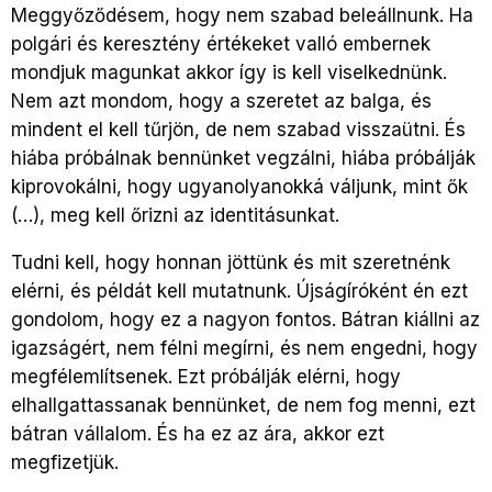
Meggyőződésem, hogy nem szabad beleállnunk. Ha
polgári és keresztény értékeket valló embernek
mondjuk magunkat akkor így is kell viselkednünk.
Nem azt mondom, hogy a szeretet az balga, és
mindent el kell tűrjön, de nem szabad visszaütni. És
hiába próbálnak bennünket vegzálni, hiába próbálják
kiprovokálni, hogy ugyanolyanokká váljunk, mint ők
(…), meg kell őrizni az identitásunkat.
Tudni kell, hogy honnan jöttünk és mit szeretnénk
elérni, és példát kell mutatnunk. Újságíróként én ezt
gondolom, hogy ez a nagyon fontos. Bátran kiállni az
igazságért, nem félni megírni, és nem engedni, hogy
megfélemlítsenek. Ezt próbálják elérni, hogy
elhallgattassanak bennünket, de nem fog menni, ezt
bátran vállalom. És ha ez az ára, akkor ezt
megfizetjük.