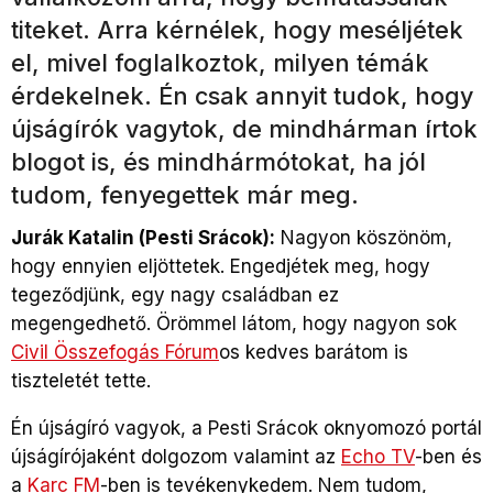
titeket. Arra kérnélek, hogy meséljétek
el, mivel foglalkoztok, milyen témák
érdekelnek. Én csak annyit tudok, hogy
újságírók vagytok, de mindhárman írtok
blogot is, és mindhármótokat, ha jól
tudom, fenyegettek már meg.
Jurák Katalin (Pesti Srácok):
Nagyon köszönöm,
hogy ennyien eljöttetek. Engedjétek meg, hogy
tegeződjünk, egy nagy családban ez
megengedhető. Örömmel látom, hogy nagyon sok
Civil Összefogás Fórum
os kedves barátom is
tiszteletét tette.
Én újságíró vagyok, a Pesti Srácok oknyomozó portál
újságírójaként dolgozom valamint az
Echo TV
-ben és
a
Karc FM
-ben is tevékenykedem. Nem tudom,