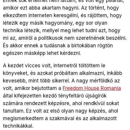
Ennek sok értelmét nem láttam, és volt egy pillanat,
amikor ezt abba akartam hagyni. Az történt, hogy
elkezdtem interneten keresgélni, és rájöttem, hogy
létezik egy másik hagyomány, egy sor olyan
technika létezik, mellyel meg lehet tudni azt, hogy
mi az, amiről a politikusok nem szeretnének beszélni.
És akkor ennek a tudásnak a birtokában rögtön
egészen másképp lehet kérdezni.
A kezdet vicces volt, internetről töltöttem le
könyveket, és azokat próbáltam alkalmazni, inkább
kevesebb, mint több sikerrel. A nagy mérföldkő az
volt, amikor bejutottam a
Freedom House Romania
által kifejezetten kezdő tényfeltáró újságírók
számára rendezett képzésre, ahol rendkívül sokat
tanultam. Ez volt az első olyan nagy képzés, ahol
megismerkedtem a szakmával és az alkalmazott
technikákkal.