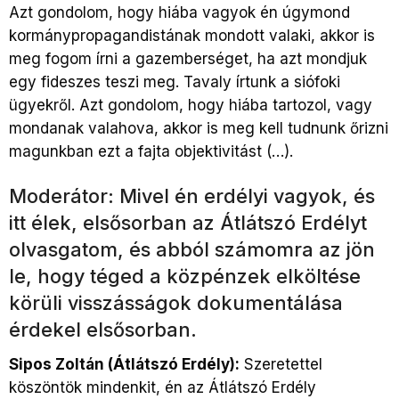
Azt gondolom, hogy hiába vagyok én úgymond
kormánypropagandistának mondott valaki, akkor is
meg fogom írni a gazemberséget, ha azt mondjuk
egy fideszes teszi meg. Tavaly írtunk a siófoki
ügyekről. Azt gondolom, hogy hiába tartozol, vagy
mondanak valahova, akkor is meg kell tudnunk őrizni
magunkban ezt a fajta objektivitást (…).
Moderátor: Mivel én erdélyi vagyok, és
itt élek, elsősorban az Átlátszó Erdélyt
olvasgatom, és abból számomra az jön
le, hogy téged a közpénzek elköltése
körüli visszásságok dokumentálása
érdekel elsősorban.
Sipos Zoltán (Átlátszó Erdély):
Szeretettel
köszöntök mindenkit, én az Átlátszó Erdély