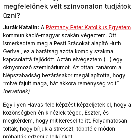
megfelelőnek vélt színvonalon tudjátok
űzni?
Jurák Katalin:
A
Pázmány Péter Katolikus Egyetem
kommunikáció-magyar szakán végeztem. Ott
ismerkedtem meg a Pesti Srácokat alapító Huth
Gerivel, ez a barátság azóta komoly szakmai
kapcsolattá fejlődött. Aztán elvégeztem (…) egy
oknyomozó szemináriumot. Az ottani tanárom a
Népszabadság bezárásakor megállapította, hogy
“mivé fajult maga, hát akkora reménység volt”
(nevetnek)
.
Egy ilyen Havas-féle képzést képzeljetek el, hogy a
közönségben én kinézlek téged, Eszter, és
megkérdem, hogy mit keresel te itt. Folyamatosan
tolták, hogy bírjuk a stresszt, többféle módon
próbálták edzeni a lelkünket.