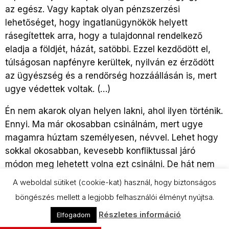
az egész. Vagy kaptak olyan pénzszerzési
lehetőséget, hogy ingatlanügynökök helyett
rásegítettek arra, hogy a tulajdonnal rendelkező
eladja a földjét, házát, satöbbi. Ezzel kezdődött el,
túlságosan napfényre kerültek, nyilván ez érződött
az ügyészség és a rendőrség hozzáállásán is, mert
ugye védettek voltak. (…)
Én nem akarok olyan helyen lakni, ahol ilyen történik.
Ennyi. Ma már okosabban csinálnám, mert ugye
magamra húztam személyesen, névvel. Lehet hogy
sokkal okosabban, kevesebb konfliktussal járó
módon meg lehetett volna ezt csinálni. De hát nem
tudtam, hogy ide fog fajulni.
A weboldal sütiket (cookie-kat) használ, hogy biztonságos
böngészés mellett a legjobb felhasználói élményt nyújtsa.
Ami változott, az az, hogy visszakerültek,
visszavonultak oda, ahová valók: a saját köreikbe.
Részletes információ
Elfogadom
Nincsenek elől, nem zavarnak. Van, aki börtönbe