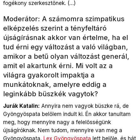
fogékony szerkesztőnek. (…)
Moderátor: A számomra szimpatikus
elképzelés szerint a tényfeltáró
újságírásnak akkor van értelme, ha el
tud érni egy változást a való világban,
amikor a betű olyan változást generál,
amit el akartunk érni. Mi volt az a
világra gyakorolt impaktja a
munkátoknak, amelyre eddig a
leginkább büszkék vagytok?
Jurák Katalin:
Annyira nem vagyok büszke rá, de
Gyöngyöspata belőlem indult ki. Én akkor tanultam
meg, hogy mennyire nagy a felelősségünk
újságíróknak. Nem tudom, mennyire van meg a
Gyöngyöspata,
Lex Gyöngyöspata
lett belőle, és hát