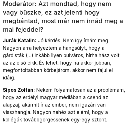
Moderátor: Azt mondtad, hogy nem
vagy büszke, ez azt jelenti hogy
megbántad, most már nem írnád meg a
mai fejeddel?
Jurák Katalin:
Jó kérdés. Nem így írnám meg.
Nagyon arra helyeztem a hangsúlyt, hogy a
gárdisták (…) inkább ilyen bulváros, hírhajhász volt
az az első cikk. És lehet, hogy ha akkor jobban,
megfontoltabban körbejárom, akkor nem fajul el
idáig.
Sipos Zoltán:
Nekem folyamatosan az a problémám,
hogy az erdélyi magyar médiában a csend az
alapzaj, akármit ír az ember, nem igazán van
visszhangja. Nagyon nehéz azt elérni, hogy a
kollégák továbbgörgessenek egy-egy sztorit.