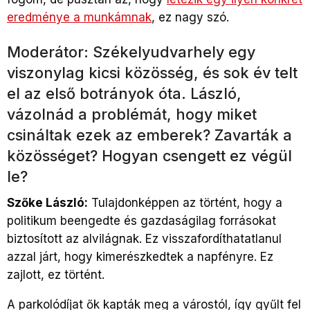
eredménye a munkámnak
, ez nagy szó.
Moderátor: Székelyudvarhely egy
viszonylag kicsi közösség, és sok év telt
el az első botrányok óta. László,
vázolnád a problémát, hogy miket
csináltak ezek az emberek? Zavarták a
közösséget? Hogyan csengett ez végül
le?
Szőke László:
Tulajdonképpen az történt, hogy a
politikum beengedte és gazdaságilag forrásokat
biztosított az alvilágnak. Ez visszafordíthatatlanul
azzal járt, hogy kimerészkedtek a napfényre. Ez
zajlott, ez történt.
A parkolódíjat ők kapták meg a várostól, így gyűlt fel