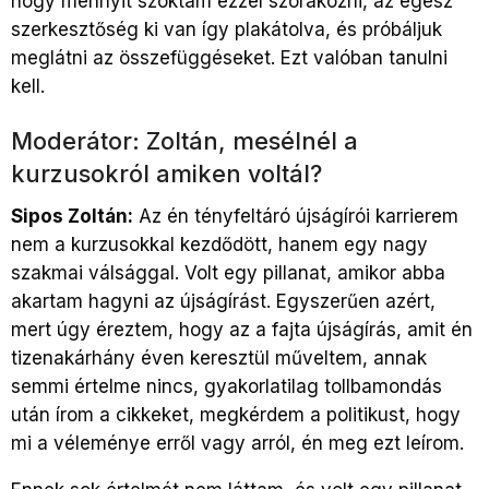
hogy mennyit szoktam ezzel szórakozni, az egész
szerkesztőség ki van így plakátolva, és próbáljuk
meglátni az összefüggéseket. Ezt valóban tanulni
kell.
Moderátor: Zoltán, mesélnél a
kurzusokról amiken voltál?
Sipos Zoltán:
Az én tényfeltáró újságírói karrierem
nem a kurzusokkal kezdődött, hanem egy nagy
szakmai válsággal. Volt egy pillanat, amikor abba
akartam hagyni az újságírást. Egyszerűen azért,
mert úgy éreztem, hogy az a fajta újságírás, amit én
tizenakárhány éven keresztül műveltem, annak
semmi értelme nincs, gyakorlatilag tollbamondás
után írom a cikkeket, megkérdem a politikust, hogy
mi a véleménye erről vagy arról, én meg ezt leírom.