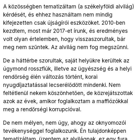
A közösségben tematizáltam (a székelyföldi alvilág)
kérdését, és ehhez használtam nem mindig
kifejezetten csak újságírói eszközöket. 2010-ben
kezdtem, most már 2017-et írunk, és eredményes
volt olyan értelemben, hogy visszaszorultak, bár
meg nem szűntek. Az alvilág nem fog megszűnni.
De a háttérbe szorultak, saját helyükre kerültek az
úgymond rosszfiúk, illetve az ügyészség és a helyi
rendőrség élén változás történt, korai
nyugdíjaztatással lecserélődött mindenki. Nem
feltétlenül nekem köszönhetően, de közrejátszottak
azok az évek, amikor foglalkoztam a maffiózókkal
meg a rendőrségi korrupcióval.
De nem mélyen, nem úgy, ahogy az oknyomozói
tevékenységgel foglalkozunk. Én tulajdonképpen
tematizáltam, üzentem az alvilágnak, ez egy fura