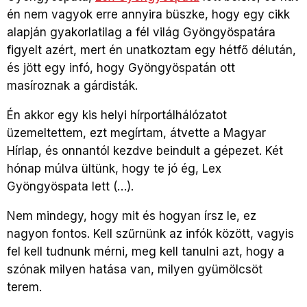
én nem vagyok erre annyira büszke, hogy egy cikk
alapján gyakorlatilag a fél világ Gyöngyöspatára
figyelt azért, mert én unatkoztam egy hétfő délután,
és jött egy infó, hogy Gyöngyöspatán ott
masíroznak a gárdisták.
Én akkor egy kis helyi hírportálhálózatot
üzemeltettem, ezt megírtam, átvette a Magyar
Hírlap, és onnantól kezdve beindult a gépezet. Két
hónap múlva ültünk, hogy te jó ég, Lex
Gyöngyöspata lett (…).
Nem mindegy, hogy mit és hogyan írsz le, ez
nagyon fontos. Kell szűrnünk az infók között, vagyis
fel kell tudnunk mérni, meg kell tanulni azt, hogy a
szónak milyen hatása van, milyen gyümölcsöt
terem.