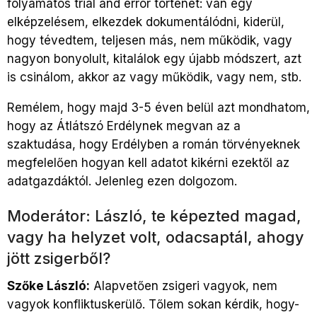
folyamatos trial and error történet: van egy
elképzelésem, elkezdek dokumentálódni, kiderül,
hogy tévedtem, teljesen más, nem működik, vagy
nagyon bonyolult, kitalálok egy újabb módszert, azt
is csinálom, akkor az vagy működik, vagy nem, stb.
Remélem, hogy majd 3-5 éven belül azt mondhatom,
hogy az Átlátszó Erdélynek megvan az a
szaktudása, hogy Erdélyben a román törvényeknek
megfelelően hogyan kell adatot kikérni ezektől az
adatgazdáktól. Jelenleg ezen dolgozom.
Moderátor: László, te képezted magad,
vagy ha helyzet volt, odacsaptál, ahogy
jött zsigerből?
Szőke László:
Alapvetően zsigeri vagyok, nem
vagyok konfliktuskerülő. Tőlem sokan kérdik, hogy-