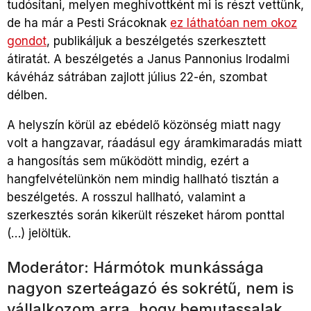
tudósítani, melyen meghívottként mi is részt vettünk,
de ha már a Pesti Srácoknak
ez láthatóan nem okoz
gondot
, publikáljuk a beszélgetés szerkesztett
átiratát. A beszélgetés a Janus Pannonius Irodalmi
kávéház sátrában zajlott július 22-én, szombat
délben.
A helyszín körül az ebédelő közönség miatt nagy
volt a hangzavar, ráadásul egy áramkimaradás miatt
a hangosítás sem működött mindig, ezért a
hangfelvételünkön nem mindig hallható tisztán a
beszélgetés. A rosszul hallható, valamint a
szerkesztés során kikerült részeket három ponttal
(…) jelöltük.
Moderátor: Hármótok munkássága
nagyon szerteágazó és sokrétű, nem is
vállalkozom arra, hogy bemutassalak