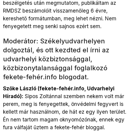
beszélgetés után megmutatom, publikáltam az
RMDSZ beszámolóit visszamenőleg 6 évre,
kereshető formátumban, meg lehet nézni. Nem
fenyegetett meg senki sajnos ezért sem.
Moderátor: Székelyudvarhelyen
dolgoztál, és ott kezdted el írni az
udvarhelyi közbiztonsággal,
közbizonytalansággal foglalkozó
fekete-fehér.info blogodat.
Szőke László (fekete-fehér.info, Udvarhelyi
Híradó):
Sipos Zoltánnal szemben nekem volt már
perem, meg is fenyegettek, önvédelmi fegyvert is
kellett már használnom, de hát ez egy ilyen terület.
Én nem tartom magam oknyomózónak, ennek egy
fura válfaját űztem a fekete-fehér bloggal.