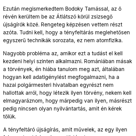
Ezután megismerkedtem Bodoky Tamással, az ő
révén kerültem be az Átlátszó körül zsizsegő
újságírók közé. Rengeteg képzésen vettem részt
azóta. Tudni kell, hogy a tényfeltárás meglehetősen
egyszerű technikák sorozata, ez nem atomfizika.
Nagyobb probléma az, amikor ezt a tudást el kell
kezdeni helyi szinten alkalmazni. Romániában másak
a törvények, én hiába tanulom meg azt, általában
hogyan kell adatigénylést megfogalmazni, ha a
hazai polgármesteri hivatalban egyrészt nem
hallottak arról, hogy létezik ilyen törvény, nekem kell
elmagyaráznom, hogy márpedig van ilyen, másrészt
pedig nincsen olyan nyilvántartás, amit én kérek
tőlük.
A tényfeltáró újságírás, amit művelek, az egy ilyen