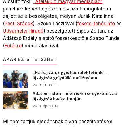
A csütörtöki,
„Átalakuló magyar médiapiac”
panelhez képest egészen civilizált hangulatban
zajlott az a beszélgetés, melyen Jurák Katalinnal
(
Pesti Srácok
), Szőke Lászlóval (
fekete-fehér.info
és
Udvarhelyi Híradó
) beszélgetett Sipos Zoltán, az
Átlátszó Erdély alapító főszerkesztője Szabó Tünde
(
Főtér.ro
) moderálásával.
AKÁR EZ IS TETSZHET
„Ha baj van, úgyis hasrafektetünk” –
újságírók golyóálló mellényben
2019. július 10.
Adatból sztori – idén is versenyeztünk az
újságírók hackathonján
2018. április 10.
Mi nem tartjuk elegánsnak olyan beszélgetésről