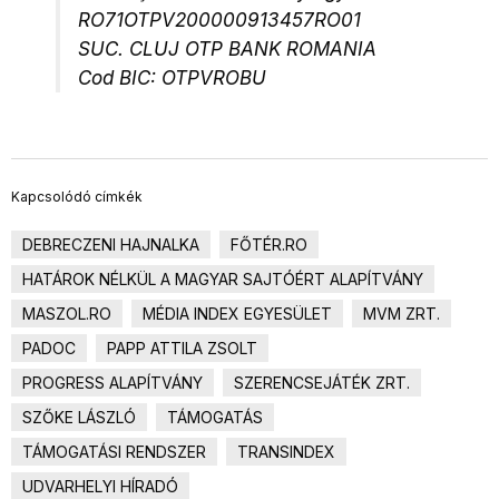
RO71OTPV200000913457RO01
SUC. CLUJ OTP BANK ROMANIA
Cod BIC: OTPVROBU
Kapcsolódó címkék
DEBRECZENI HAJNALKA
FŐTÉR.RO
HATÁROK NÉLKÜL A MAGYAR SAJTÓÉRT ALAPÍTVÁNY
MASZOL.RO
MÉDIA INDEX EGYESÜLET
MVM ZRT.
PADOC
PAPP ATTILA ZSOLT
PROGRESS ALAPÍTVÁNY
SZERENCSEJÁTÉK ZRT.
SZŐKE LÁSZLÓ
TÁMOGATÁS
TÁMOGATÁSI RENDSZER
TRANSINDEX
UDVARHELYI HÍRADÓ