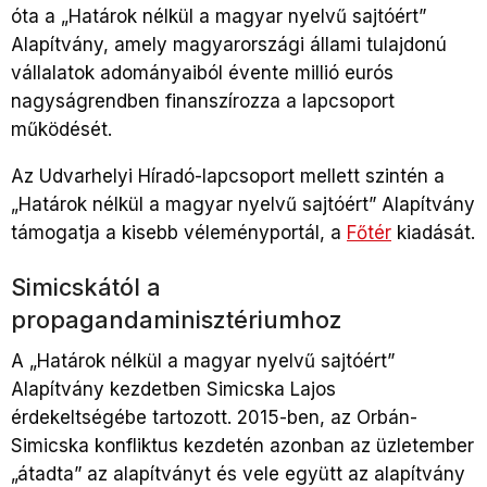
óta a „Határok nélkül a magyar nyelvű sajtóért”
Alapítvány, amely magyarországi állami tulajdonú
vállalatok adományaiból évente millió eurós
nagyságrendben finanszírozza a lapcsoport
működését.
Az Udvarhelyi Híradó-lapcsoport mellett szintén a
„Határok nélkül a magyar nyelvű sajtóért” Alapítvány
támogatja a kisebb véleményportál, a
Főtér
kiadását.
Simicskától a
propagandaminisztériumhoz
A „Határok nélkül a magyar nyelvű sajtóért”
Alapítvány kezdetben Simicska Lajos
érdekeltségébe tartozott. 2015-ben, az Orbán-
Simicska konfliktus kezdetén azonban az üzletember
„átadta” az alapítványt és vele együtt az alapítvány