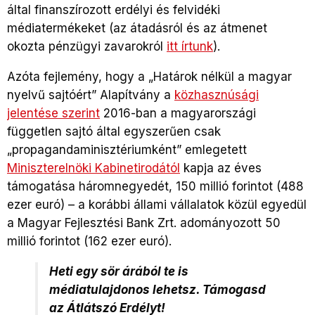
által finanszírozott erdélyi és felvidéki
médiatermékeket (az átadásról és az átmenet
okozta pénzügyi zavarokról
itt írtunk
).
Azóta fejlemény, hogy a „Határok nélkül a magyar
nyelvű sajtóért” Alapítvány a
közhasznúsági
jelentése szerint
2016-ban a magyarországi
független sajtó által egyszerűen csak
„propagandaminisztériumként” emlegetett
Miniszterelnöki Kabinetirodától
kapja az éves
támogatása háromnegyedét, 150 millió forintot (488
ezer euró) – a korábbi állami vállalatok közül egyedül
a Magyar Fejlesztési Bank Zrt. adományozott 50
millió forintot (162 ezer euró).
Heti egy sör árából te is
médiatulajdonos lehetsz. Támogasd
az Átlátszó Erdélyt!