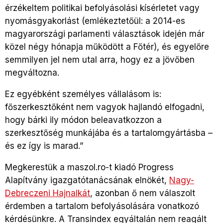
érzékeltem politikai befolyásolási kísérletet vagy
nyomásgyakorlást (emlékeztetőül: a 2014-es
magyarországi parlamenti választások idején már
közel négy hónapja működött a Főtér), és egyelőre
semmilyen jel nem utal arra, hogy ez a jövőben
megváltozna.
Ez egyébként személyes vállalásom is:
főszerkesztőként nem vagyok hajlandó elfogadni,
hogy bárki ily módon beleavatkozzon a
szerkesztőség munkájába és a tartalomgyártásba –
és ez így is marad.”
Megkerestük a maszol.ro-t kiadó Progress
Alapítvány igazgatótanácsának elnökét,
Nagy-
Debreczeni Hajnalkát
, azonban ő nem válaszolt
érdemben a tartalom befolyásolására vonatkozó
kérdésünkre. A Transindex egyáltalán nem reagált