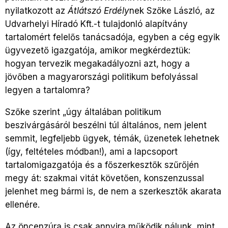
nyilatkozott az
Átlátszó Erdély
nek Szőke László, az
Udvarhelyi Híradó Kft.-t tulajdonló alapítvány
tartalomért felelős tanácsadója, egyben a cég egyik
ügyvezető igazgatója, amikor megkérdeztük:
hogyan tervezik megakadályozni azt, hogy a
jövőben a magyarországi politikum befolyással
legyen a tartalomra?
Szőke szerint „úgy általában politikum
beszivárgásáról beszélni túl általános, nem jelent
semmit, legfeljebb ügyek, témák, üzenetek lehetnek
(így, feltételes módban!), ami a lapcsoport
tartalomigazgatója és a főszerkesztők szűrőjén
megy át: szakmai vitát követően, konszenzussal
jelenhet meg bármi is, de nem a szerkesztők akarata
ellenére.
Az öncenzúra is csak annyira működik nálunk, mint