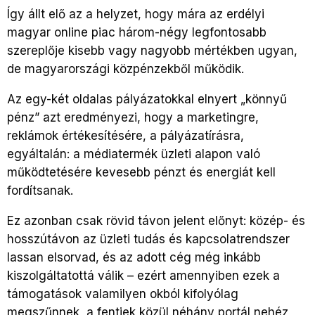
Így állt elő az a helyzet, hogy mára az erdélyi
magyar online piac három-négy legfontosabb
szereplője kisebb vagy nagyobb mértékben ugyan,
de magyarországi közpénzekből működik.
Az egy-két oldalas pályázatokkal elnyert „könnyű
pénz” azt eredményezi, hogy a marketingre,
reklámok értékesítésére, a pályázatírásra,
egyáltalán: a médiatermék üzleti alapon való
működtetésére kevesebb pénzt és energiát kell
fordítsanak.
Ez azonban csak rövid távon jelent előnyt: közép- és
hosszútávon az üzleti tudás és kapcsolatrendszer
lassan elsorvad, és az adott cég még inkább
kiszolgáltatottá válik – ezért amennyiben ezek a
támogatások valamilyen okból kifolyólag
megszűnnek, a fentiek közül néhány portál nehéz