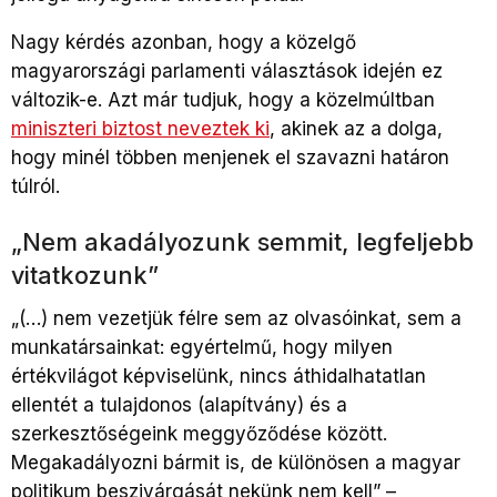
Nagy kérdés azonban, hogy a közelgő
magyarországi parlamenti választások idején ez
változik-e. Azt már tudjuk, hogy a közelmúltban
miniszteri biztost neveztek ki
, akinek az a dolga,
hogy minél többen menjenek el szavazni határon
túlról.
„Nem akadályozunk semmit, legfeljebb
vitatkozunk”
„(…) nem vezetjük félre sem az olvasóinkat, sem a
munkatársainkat: egyértelmű, hogy milyen
értékvilágot képviselünk, nincs áthidalhatatlan
ellentét a tulajdonos (alapítvány) és a
szerkesztőségeink meggyőződése között.
Megakadályozni bármit is, de különösen a magyar
politikum beszivárgását nekünk nem kell” –