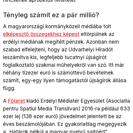
nincsenek apróbetűs feltételei.
Tényleg számít ez a pár millió?
A magyarországi kormányközeli médiába tolt
elképesztő összegekhez képest
eltörpülnek az
erdélyi médiának megítélt pénzek. Azonban nem
szabad elfelejteni, hogy az Udvarhelyi Híradót
leszámítva kis, legfeljebb tucatnyi újságírót
foglalkoztató szakmai műhelyekről van szó. Itt már
néhány tízezer euró is számottevő bevételnek
számít, egy-egy ilyen támogatástól újságírók állása
függ.
A
Főteret
kiadó Erdélyi Médiatér Egyesület (Asociatia
pentru Spatiul Media Transilvan) 2016-ra például 633
ezer lej (138 ezer euró) jövedelmet jelentett be az
éves beszámolójában. Ez gyakorlatilag megegyezik
a „Határok nélkül a magyar nyelvű sajtóért”