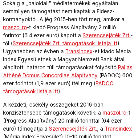
Sokáig a „baloldali” médiatermékek egyáltalán
semmilyen támogatást nem kaptak a Fidesz-
kormányoktól. A jég 2015-ben tört meg, amikor a
maszol.ro
-t kiadó Progress Alapítvány 2 millió
forintot (6,4 ezer euró) kapott a
Szerencsejáték Zrt.
-
től (
Szerencsejáték Zrt. támogatások listája itt
).
Ugyanebben az évben a
Transindex
-et kiadó Média
Index Egyesületnek a Magyar Nemzeti Bank által
alapított, határon túli támogatásokat folyósító
Pallas
Athéné Domus Concordiae Alapítvány
(PADOC) 600
ezer forintot (1,9 ezer euró) ítél meg (
PADOC
támogatások listája itt
).
A kezdeti, csekély összegeket 2016-ban
konzisztensebb támogatások követik: a
maszol.ro
-t
(Progress Alapítvány) 20 millió forinttal (64 ezer
euró) támogatja a
Szerencsejáték Zrt.
, a
Transindex
(Média Index Egyesület) 10-10 millió forintot