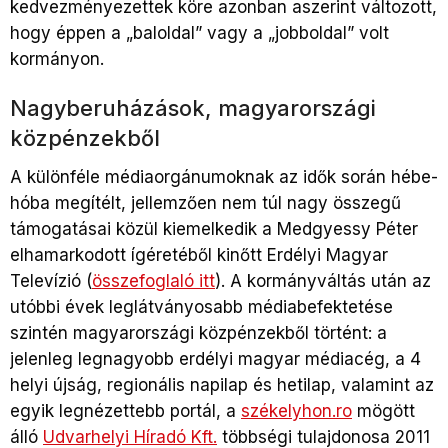
kedvezményezettek köre azonban aszerint változott,
hogy éppen a „baloldal” vagy a „jobboldal” volt
kormányon.
Nagyberuházások, magyarországi
közpénzekből
A különféle médiaorgánumoknak az idők során hébe-
hóba megítélt, jellemzően nem túl nagy összegű
támogatásai közül kiemelkedik a Medgyessy Péter
elhamarkodott ígéretéből kinőtt Erdélyi Magyar
Televízió (
összefoglaló itt
). A kormányváltás után az
utóbbi évek leglátványosabb médiabefektetése
szintén magyarországi közpénzekből történt: a
jelenleg legnagyobb erdélyi magyar médiacég, a 4
helyi újság, regionális napilap és hetilap, valamint az
egyik legnézettebb portál, a
székelyhon.ro
mögött
álló
Udvarhelyi Híradó Kft.
többségi tulajdonosa 2011