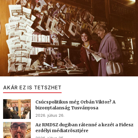
AKÁR EZ IS TETSZHET
Csúcspolitikus még Orbán Viktor? A
bizonytalanság Tusványosa
2026. július 26.
Az RMDSZ dugiban rátenné a kezét a Fidesz
erdélyi médiatrösztjére