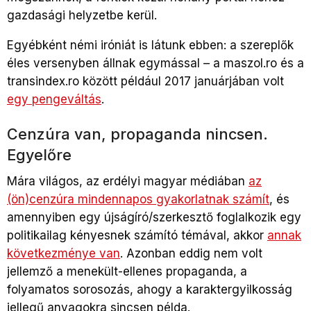
gazdasági helyzetbe kerül.
Egyébként némi iróniát is látunk ebben: a szereplők
éles versenyben állnak egymással – a maszol.ro és a
transindex.ro között például 2017 januárjában volt
egy pengeváltás
.
Cenzúra van, propaganda nincsen.
Egyelőre
Mára világos, az erdélyi magyar médiában
az
(ön)cenzúra mindennapos gyakorlatnak számít
, és
amennyiben egy újságíró/szerkesztő foglalkozik egy
politikailag kényesnek számító témával, akkor
annak
következménye van
.
Azonban eddig nem volt
jellemző a menekült-ellenes propaganda, a
folyamatos sorosozás, ahogy a karaktergyilkosság
jellegű anyagokra sincsen példa.