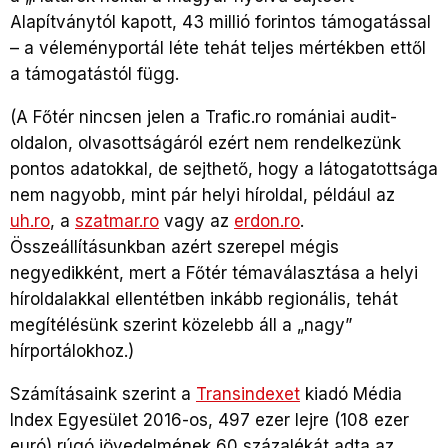
Alapítványtól kapott, 43 millió forintos támogatással
– a véleményportál léte tehát teljes mértékben ettől
a támogatástól függ.
(A Főtér nincsen jelen a Trafic.ro romániai audit-
oldalon, olvasottságáról ezért nem rendelkezünk
pontos adatokkal, de sejthető, hogy a látogatottsága
nem nagyobb, mint pár helyi híroldal, például az
uh.ro
, a
szatmar.ro
vagy az
erdon.ro
.
Összeállításunkban azért szerepel mégis
negyedikként, mert a Főtér témaválasztása a helyi
híroldalakkal ellentétben inkább regionális, tehát
megítélésünk szerint közelebb áll a „nagy”
hírportálokhoz.)
Számításaink szerint a
Transindexet
kiadó Média
Index Egyesület 2016-os, 497 ezer lejre (108 ezer
euró) rúgó jövedelmének 60 százalékát adta az