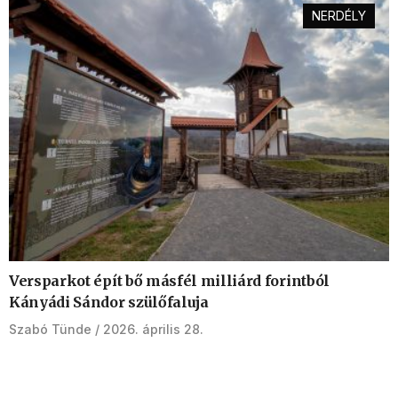
NERDÉLY
Versparkot épít bő másfél milliárd forintból
Kányádi Sándor szülőfaluja
Szabó Tünde
2026. április 28.