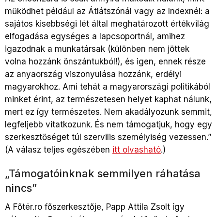
működhet például az Átlátszónál vagy az Indexnél: a
sajátos kisebbségi lét által meghatározott értékvilág
elfogadása egységes a lapcsoportnál, amihez
igazodnak a munkatársak (különben nem jöttek
volna hozzánk önszántukból!), és igen, ennek része
az anyaország viszonyulása hozzánk, erdélyi
magyarokhoz. Ami tehát a magyarországi politikából
minket érint, az természetesen helyet kaphat nálunk,
mert ez így természetes. Nem akadályozunk semmit,
legfeljebb vitatkozunk. És nem támogatjuk, hogy egy
szerkesztőséget túl szervilis személyiség vezessen.”
(A válasz teljes egészében
itt olvasható
.
)
„Támogatóinknak semmilyen ráhatása
nincs”
A Főtér.ro főszerkesztője, Papp Attila Zsolt így