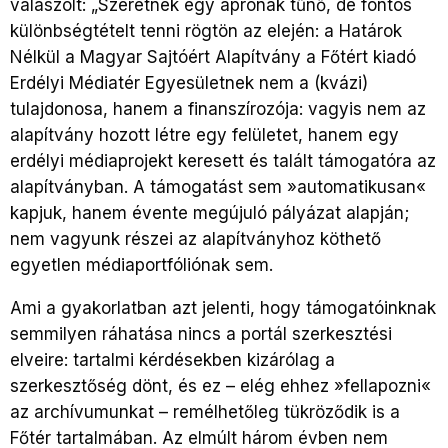
válaszolt: „Szeretnék egy aprónak tűnő, de fontos
különbségtételt tenni rögtön az elején: a Határok
Nélkül a Magyar Sajtóért Alapítvány a Főtért kiadó
Erdélyi Médiatér Egyesületnek nem a (kvázi)
tulajdonosa, hanem a finanszírozója: vagyis nem az
alapítvány hozott létre egy felületet, hanem egy
erdélyi médiaprojekt keresett és talált támogatóra az
alapítványban. A támogatást sem »automatikusan«
kapjuk, hanem évente megújuló pályázat alapján;
nem vagyunk részei az alapítványhoz köthető
egyetlen médiaportfóliónak sem.
Ami a gyakorlatban azt jelenti, hogy támogatóinknak
semmilyen ráhatása nincs a portál szerkesztési
elveire: tartalmi kérdésekben kizárólag a
szerkesztőség dönt, és ez – elég ehhez »fellapozni«
az archívumunkat – remélhetőleg tükröződik is a
Főtér tartalmában. Az elmúlt három évben nem