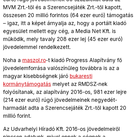
MVM Zrt.-től és a Szerencsejáték Zrt.-től kapott,
összesen 20 millió forintos (64 ezer euró) támogatás
– igaz, itt a képet árnyalja az, hogy a portált kiadó
egyesület mellett egy cég, a Media Net Kft. is
működik, mely tavaly 208 ezer lej (45 ezer euró)
jövedelemmel rendelkezett.
Noha a
maszol.ro
-t kiadó Progress Alapítvány fő
jövedelemforrása valószínűleg továbbra is az a
magyar kisebbségnek járó
bukaresti
kormánytámogatás
melyet az RMDSZ-nek
folyósítanak, az alapítvány 2016-os, 981 ezer lejre
(214 ezer euró) rúgó jövedelmeinek negyedét-
harmadát adta a Szerencsejáték Zrt.-től kapott 20
millió forint.
Az Udvarhelyi Híradó Kft. 2016-os jövedelmeiről
nincsen adatunk, mivel ennek a cégnek a