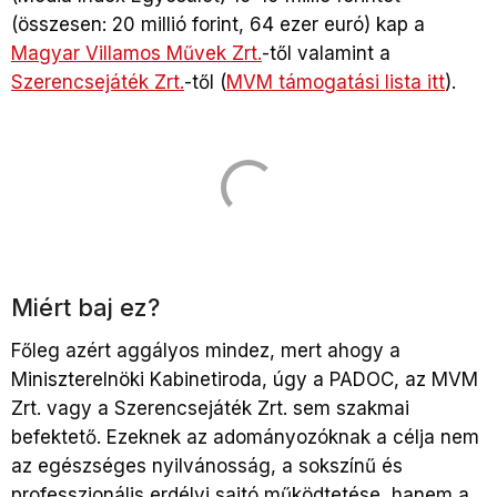
(összesen: 20 millió forint, 64 ezer euró) kap a
Magyar Villamos Művek Zrt.
-től valamint a
Szerencsejáték Zrt.
-től (
MVM támogatási lista itt
).
Miért baj ez?
Főleg azért aggályos mindez, mert ahogy a
Miniszterelnöki Kabinetiroda, úgy a PADOC, az MVM
Zrt. vagy a Szerencsejáték Zrt. sem szakmai
befektető. Ezeknek az adományozóknak a célja nem
az egészséges nyilvánosság, a sokszínű és
professzionális erdélyi sajtó működtetése, hanem a