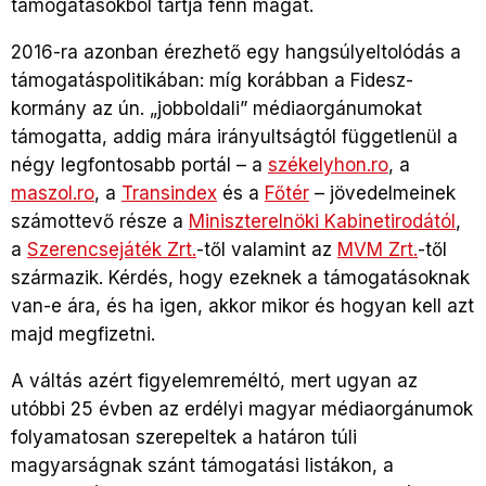
támogatásokból tartja fenn magát.
2016-ra azonban érezhető egy hangsúlyeltolódás a
támogatáspolitikában: míg korábban a Fidesz-
kormány az ún. „jobboldali” médiaorgánumokat
támogatta, addig mára irányultságtól függetlenül a
négy legfontosabb portál – a
székelyhon.ro
, a
maszol.ro
, a
Transindex
és a
Főtér
– jövedelmeinek
számottevő része a
Miniszterelnöki Kabinetirodától
,
a
Szerencsejáték Zrt.
-től valamint az
MVM Zrt.
-től
származik. Kérdés, hogy ezeknek a támogatásoknak
van-e ára, és ha igen, akkor mikor és hogyan kell azt
majd megfizetni.
A váltás azért figyelemreméltó, mert ugyan az
utóbbi 25 évben az erdélyi magyar médiaorgánumok
folyamatosan szerepeltek a határon túli
magyarságnak szánt támogatási listákon, a