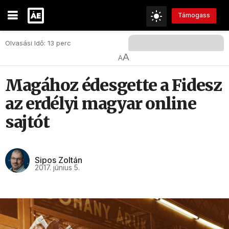
Támogass
Olvasási Idő: 13 perc
A
A
Magához édesgette a Fidesz
az erdélyi magyar online
sajtót
Sipos Zoltán
2017. június 5.