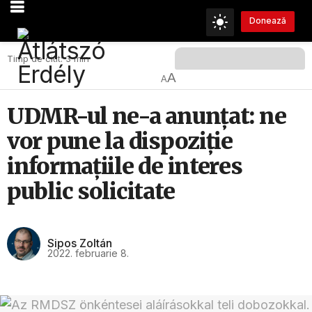
Donează
Timp de citit: 3 min
A
A
UDMR-ul ne-a anunțat: ne
vor pune la dispoziție
informațiile de interes
public solicitate
Sipos Zoltán
2022. februarie 8.