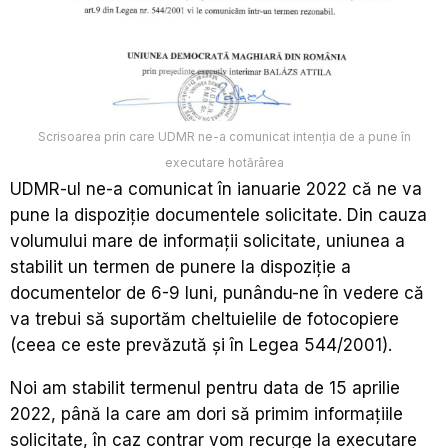
Scrisoarea prin care UDMR ne-a comunicat intenția de a pune în
executare hotărârea
UDMR-ul ne-a comunicat în ianuarie 2022 că ne va
pune la dispoziție documentele solicitate. Din cauza
volumului mare de informații solicitate, uniunea a
stabilit un termen de punere la dispoziție a
documentelor de 6-9 luni, punându-ne în vedere că
va trebui să suportăm cheltuielile de fotocopiere
(ceea ce este prevăzută și în Legea 544/2001).
Noi am stabilit termenul pentru data de 15 aprilie
2022, până la care am dori să primim informațiile
solicitate, în caz contrar vom recurge la executare