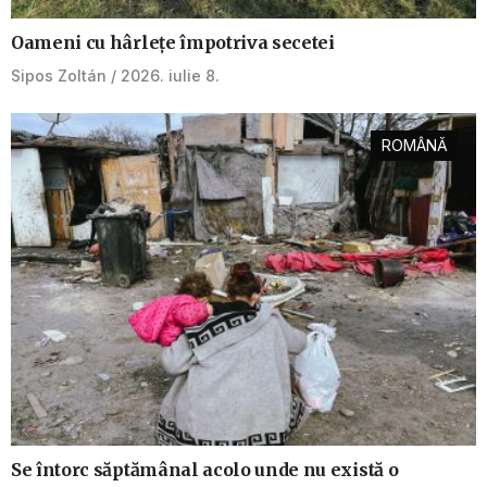
Oameni cu hârlețe împotriva secetei
Sipos Zoltán
2026. iulie 8.
ROMÂNĂ
Se întorc săptămânal acolo unde nu există o