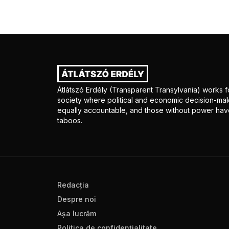
Átlátszó Erdély (Transparent Transylvania) works fo
society where political and economic decision-mak
equally accountable, and those without power have
taboos.
Redacţia
Despre noi
Aşa lucrăm
Politica de confidenţialitate