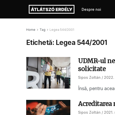
Despre noi
Home
Tag
Legea 544/2001
Etichetă:
Legea 544/2001
UDMR-ul ne-a
solicitate
Sipos Zoltán
2022. 
Însă, pentru aceas
Acreditarea
Sipos Zoltán
2021. 