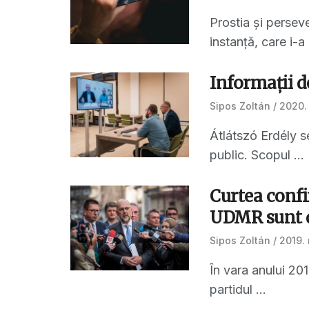
Prostia și perse
instanță, care i-a 
Informaţii d
Sipos Zoltán
2020. 
Átlátszó Erdély s
public. Scopul ...
Curtea confi
UDMR sunt d
Sipos Zoltán
2019. 
În vara anului 20
partidul ...