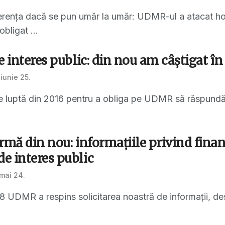
verența dacă se pun umăr la umăr: UDMR-ul a atacat ho
obligat ...
e interes public: din nou am câștigat 
iunie 25.
e luptă din 2016 pentru a obliga pe UDMR să răspundă so
rmă din nou: informațiile privind finanţ
e interes public
mai 24.
18 UDMR a respins solicitarea noastră de informații, deș