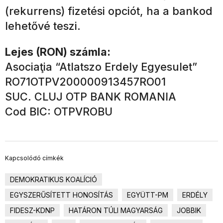
(rekurrens) fizetési opciót, ha a bankod
lehetővé teszi.
Lejes (RON) számla:
Asociaţia “Atlatszo Erdely Egyesulet”
RO71OTPV200000913457RO01
SUC. CLUJ OTP BANK ROMANIA
Cod BIC: OTPVROBU
Kapcsolódó címkék
DEMOKRATIKUS KOALÍCIÓ
EGYSZERŰSÍTETT HONOSÍTÁS
EGYÜTT-PM
ERDÉLY
FIDESZ-KDNP
HATÁRON TÚLI MAGYARSÁG
JOBBIK