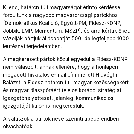
Kilenc, határon túli magyarságot érintő kérdéssel
fordultunk a nagyobb magyarországi pártokhoz
(Demokratikus Koalíció, Együtt-PM, Fidesz-KDNP,
Jobbik, LMP, Momentum, MSZP), és arra kértük őket,
vázolják pártjuk álláspontját 500, de legfeljebb 1000
leütésnyi terjedelemben.
A megkeresett pártok közül egyedül a Fidesz-KDNP
nem válaszolt, annak ellenére, hogy a honlapon
megadott hivatalos e-mail cím mellett Hidvéghi
Balázst, a Fidesz határon túli magyar közösségekért
és magyar diaszpóráért felelős korábbi stratégiai
igazgatóhelyettesét, jelenlegi kommunikációs
igazgatóját külön is megkerestük.
A válaszok a pártok neve szerinti ábécérendben
olvashatóak.