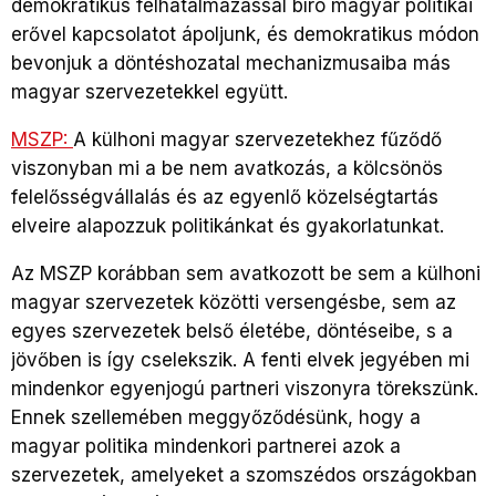
demokratikus felhatalmazással bíró magyar politikai
erővel kapcsolatot ápoljunk, és demokratikus módon
bevonjuk a döntéshozatal mechanizmusaiba más
magyar szervezetekkel együtt.
MSZP:
A külhoni magyar szervezetekhez fűződő
viszonyban mi a be nem avatkozás, a kölcsönös
felelősségvállalás és az egyenlő közelségtartás
elveire alapozzuk politikánkat és gyakorlatunkat.
Az MSZP korábban sem avatkozott be sem a külhoni
magyar szervezetek közötti versengésbe, sem az
egyes szervezetek belső életébe, döntéseibe, s a
jövőben is így cselekszik. A fenti elvek jegyében mi
mindenkor egyenjogú partneri viszonyra törekszünk.
Ennek szellemében meggyőződésünk, hogy a
magyar politika mindenkori partnerei azok a
szervezetek, amelyeket a szomszédos országokban