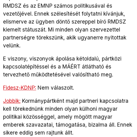
RMDSZ és az EMNP számos politikusával és
vezetőjével. Ennek szélesítését folytatni kívánjuk,
elismerve az ügyben döntő szereppel bíró RMDSZ
kiemelt státuszát. Mi minden olyan szervezettel
partnerségre törekszünk, akik ugyanerre nyitottak
velünk.
E viszony, viszonyok ápolása kétoldalú, pártközi
kapcsolatépítéssel és a MÁÉRT átlátható és
tervezhető működtetésével valósítható meg.
Fidesz-KDNP:
Nem válaszolt.
Jobbik:
Kormánypártként majd partneri kapcsolatra
kell törekednünk minden olyan külhoni magyar
politikai közösséggel, amely mögött magyar
emberek szavazatai, támogatása, bizalma áll. Ennek
sikere eddig sem rajtunk állt.