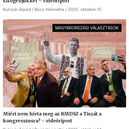
szlogenjükkel – videóriport
Kulcsár Árpád
Bocz Henrietta
2025. október 15.
MAGYARORSZÁGI VÁLASZTÁSOK
Miért nem hívta meg az RMDSZ a Tiszát a
kongresszusra? – videóriport