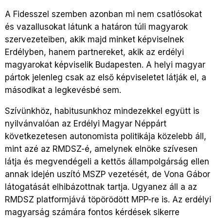
A Fidesszel szemben azonban mi nem csatlósokat
és vazallusokat látunk a határon túli magyarok
szervezeteiben, akik majd minket képviselnek
Erdélyben, hanem partnereket, akik az erdélyi
magyarokat képviselik Budapesten. A helyi magyar
pártok jelenleg csak az első képviseletet látják el, a
másodikat a legkevésbé sem.
Szívünkhöz, habitusunkhoz mindezekkel együtt is
nyilvánvalóan az Erdélyi Magyar Néppárt
következetesen autonomista politikája közelebb áll,
mint azé az RMDSZ-é, amelynek elnöke szívesen
látja és megvendégeli a kettős állampolgárság ellen
annak idején uszító MSZP vezetését, de Vona Gábor
látogatását elhibázottnak tartja. Ugyanez áll a az
RMDSZ platformjává töpörödött MPP-re is. Az erdélyi
magyarság számára fontos kérdések sikerre