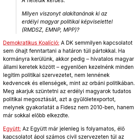
A hetedik kérdés:
Milyen viszonyt alakítanának ki az
erdélyi magyar politikai képviselettel
(RMDSZ, EMNP, MPP)?
Demokratikus Koalíció:
A DK semmilyen kapcsolatot
sem óhajt fenntartani a határon túli pártokkal. Ha
kormányra kerülünk, akkor pedig – hivatalos magyar
állami keretek között – egyenlően kezelnénk minden
legitim politikai szervezetet, nem lennének
kedvencek és ellenségek, mint az orbáni politikában.
Meg akarjuk szüntetni az erdélyi magyarok tudatos
politikai megosztását, azt a gyűlöletexportot,
melynek gyakorlatát a Fidesz nem 2010-ben, hanem
már sokkal előbb elkezdte.
Együtt:
Az Együtt már jelenleg is folyamatos, élő
kapcsolatot ápol számos civil szervezeten túl az