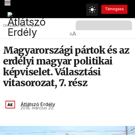
Támogass
Olvasási Idő: 6 perc
A
A
Magyarországi pártok és az
erdélyi magyar politikai
képviselet. Választási
vitasorozat, 7. rész
Átlátszó Erdély
2018. március 20.