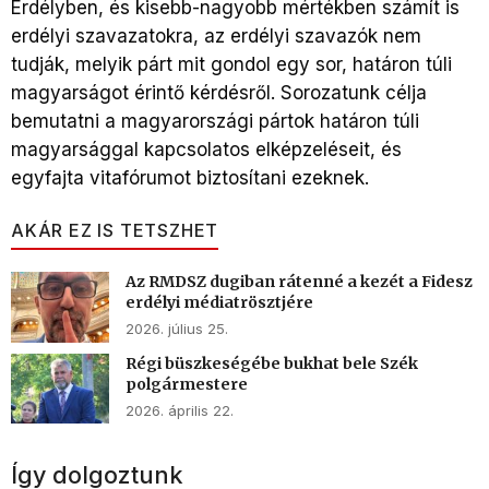
Erdélyben, és kisebb-nagyobb mértékben számít is
erdélyi szavazatokra, az erdélyi szavazók nem
tudják, melyik párt mit gondol egy sor, határon túli
magyarságot érintő kérdésről. Sorozatunk célja
bemutatni a magyarországi pártok határon túli
magyarsággal kapcsolatos elképzeléseit, és
egyfajta vitafórumot biztosítani ezeknek.
AKÁR EZ IS TETSZHET
Az RMDSZ dugiban rátenné a kezét a Fidesz
erdélyi médiatrösztjére
2026. július 25.
Régi büszkeségébe bukhat bele Szék
polgármestere
2026. április 22.
Így dolgoztunk