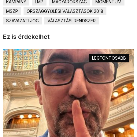
KAMPÁNY
LMP
MAGYARORSZÁG
MOMENTUM
MSZP
ORSZÁGGYŰLÉSI VÁLASZTÁSOK 2018
SZAVAZATI JOG
VÁLASZTÁSI RENDSZER
Ez is érdekelhet
LEGFONTOSABB