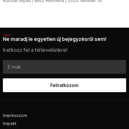
Kulcsár Árpád
Bocz Henrietta
2025. október 14.
Ne maradj le egyetlen új bejegyzésről sem!
Iratkozz fel a hírlevelünkre!
Impresszum
Impakt